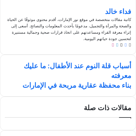
فداء خالد
كاتبة مقالات متخصصة في موقع نور الإمارات، أقدم محتوى موثوقًا عن الحياة
والصحة والمرأة والتجميل، مدعومًا بأحدث المعلومات والنصائح. أسعى إلى
إثراء معرفة القراء ومساعدتهم على اتخاذ قرارات صحية وجمالية مستنيرة
لتحسين جودة حياتهم اليومية.
م
ف
ل
ا
و
ي
X
ي
ن
ق
س
ن
س
أ
ع
ب
ك
ت
أسباب قلة النوم عند الأطفال: ما عليك
س
ا
و
د
ق
معرفته
ب
ل
ك
إ
ر
ا
و
ن
ا
ب
بناء محفظة عقارية مربحة في الإمارات
ي
ب
م
ن
ق
ب
ا
ل
ء
مقالات ذات صلة
ة
م
ا
ح
ل
ف
ن
ظ
و
ة