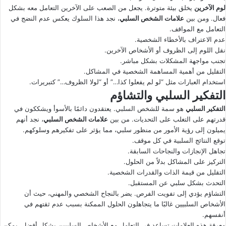
لوم الآخرين
يخلق بيئة متوترة. يجعل من الصعب على الآخرين التعامل معه بشكل
فعال. ومن بين
علامات الشخص السلبي
، نجد هذا السلوك يعكس عدم النضج في
التعامل مع المواقف.
عدم الاعتراف بالأخطاء الشخصية.
نقل اللوم إلى الظروف أو الأشخاص الآخرين.
تجنب مواجهة المشكلات بشكل مباشر.
التقليل من أهمية المساهمة الشخصية في المشاكل.
استخدام العبارات مثل “لو لم يفعلوا كذا…” أو “لولا الظروف…” كتبريرات.
التفكير السلبي والتشاؤم
التفكير السلبي
هو سمة للشخص السلبي. يعتقدون دائمًا بالأسوأ ويشككون في
قدرتهم على التغلب على التحديات. من بين
علامات الشخص السلبي
، نجد أنهم
يميلون إلى رؤية الأمور من منظور سلبي، مما يؤثر على تفكيرهم وسلوكهم.
توقع النتائج السلبية في كل موقف.
تجاهل الإنجازات والنجاحات السابقة.
التركيز على المشاكل بدلاً من الحلول.
التقليل من قيمة الذات والقدرات الشخصية.
التحدث بشكل سلبي عن المستقبل.
التشاؤم يؤدي إلى تفويت الفرص. يضر بالنجاح الشخصي والمهني، حيث أن
الأشخاص السلبيين غالبًا ما يتجاهلون الحلول الممكنة بسبب عدم ثقتهم في
أنفسهم.
معرفة هذه العلامات تساعد في التعامل مع الأشخاص السلبيين بشكل أفضل. يمكن