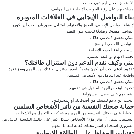
الاستماع الفعال لهم دون مقاطعة.
مساعدتهم على رؤية الجوانب الإيجابية في المواقف.
بناء التواصل الإيجابي في العلاقات المتوترة
لإنشاء التواصل الإيجابي،
الصدق والاحترام المتبادل
ضروريان. يجب أن يكون
التواصل مفتوحًا وصادقًا لتجنب سوء الفهم.
يمكن تحقيق ذلك من خلال:
التواصل اللفظي الواضح.
استخدام
لغة الجسد
الإيجابية.
تجنب الاتهام أو النقد السلبي.
متى وكيف تقدم الدعم دون استنزال طاقتك؟
تقديم الدعم
يجب أن يكون متوازنًا لعدم استنزال طاقتك. من المهم
وضع حدود
واضحة
عند التعامل مع الأشخاص السلبيين.
يمكن تحقيق ذلك من خلال:
تحديد الوقت والجهد المبذول في دعمهم.
تشجيعهم على تحمل المسؤولية.
البحث عن دعم لنفسك من أصدقائك أو المحترفين.
حماية صحتك النفسية من تأثير الأشخاص السلبيين
للحفاظ على صحتك النفسية، من المهم معرفة كيفية التعامل مع الأشخاص
السلبيين. يمكن أن يؤثر هؤلاء الأشخاص بشكل كبير على حالتك النفسية. لذلك، من
الضروري استخدام استراتيجيات فعالة للتعامل معهم.
تقنيات الحفاظ على الطاقة الإيجابية