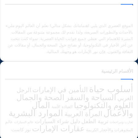
الموقع العصري الذي يلبي اهتماماتك بشكل مثالي! نعلم أن العالم اليوم مليء
بالأحداث والتطورات السريعة، ولذا نقدم لك مجموعة متنوعة من المقالات
المثيرة للاهتمام التي تغطي جميع جوانب الحياة العصرية. سواء كنت تبحث
عن آخر الأخبار في التكنولوجيا، أو نصائح حول الصحة والجمال، أو مقالات عن
الثقافة والفنون، فإن نور الإمارات هو وجهتك المثالية.
الأقسام الرئيسية
أسلوب حياة
التأمين في الإمارات
الرجل
الصحة والجمال
السياحة والسفر
العربي
المال
العلوم والتكنولوجيا
القيادة الآمنة
الموارد البشرية
والأعمال
المرأة العربية
دليل شراء السيارات
تربية الطفل
عالم
تجارب ومراجعات
عالم السيارات
عقارات الإمارات
نور كاست
المجوهرات والأحجار الكريمة