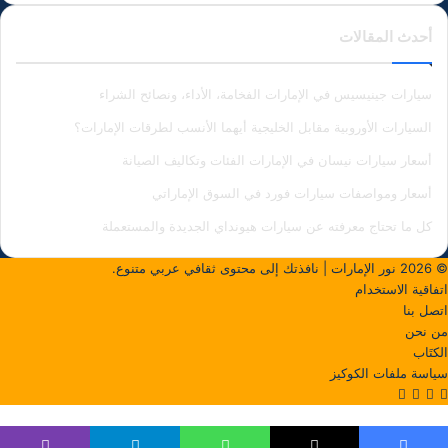
أحدث المقالات
سيارات جينيسيس في الإمارات الفخامة، الأداء، ونصائح الشراء
السيارات الأوروبية مقابل الخليجية أيهما الأنسب لطرقات الإمارات؟
أسعار سيارات نيسان في الإمارات الفئات وتكاليف الصيانة
أسعار ومواصفات سيارات فورد في السوق الإماراتي
كل ما تحتاج معرفته عن سيارات هيونداي الجديدة والمستعملة
© 2026
نور الإمارات
| نافذتك إلى محتوى ثقافي عربي متنوع.
اتفاقية الاستخدام
اتصل بنا
من نحن
الكتَاب
سياسة ملفات الكوكيز
‫X
فيسبوك
لينكدإن
انستقرام