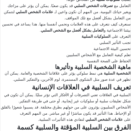
التعامل مع
تصرفات الشخص السلبي
قد يكون صعبًا. يمكن أن يؤثر على مزاجك
ى
ي
ويغير حياتك اليومية. من المهم أن نكون واعين لـ
علامات الشخص السلبي
لنتمكن
X
د
من التعامل بشكل أفضل مع تلك المواقف.
ا
سنعرف كيف نتعرف على هذه العلامات ونحمي أنفسنا منها. هذا يساعد في تحسين
إ
بيئتنا الاجتماعية و
التعامل بشكل أفضل مع الشخص السلبي
.
ل
التعرف على
السلوكيات السلبية
ك
تجنب التأثير السلبي
ت
تحسين البيئة الاجتماعية
تعلم كيفية التعامل مع الأشخاص السلبيين
ر
الحفاظ على الصحة النفسية
و
ماهية الشخصية السلبية وتأثيرها
ن
الشخصية السلبية
هي نمط سلوكي يؤثر على علاقاتنا الشخصية والعامة. يمكن أن
ي
تظهر في عدة صور مثل الشكوى المستمرة، لوم الآخرين، والتفكير السلبي.
ا
تعريف السلبية في العلاقات الإنسانية
السلبية في العلاقات تعني التصرفات أو الأفكار التي تؤثر سلبًا. يمكن أن تكون في
شكل تعليقات سلبية أو سلوكيات غير إيجابية. أو حتى في طريقة التفكير.
الأشخاص السلبيون يؤثرون على من حولهم بطرق مختلفة. قد يسببوا شعورًا بالقلق
أو الإحباط. هذا التأثير قد يكون مباشرًا أو غير مباشر. من المهم التعرف
على
علامات الشخص السلبي
لتفادي هذه التأثيرات السلبية.
الفرق بين السلبية المؤقتة والسلبية كسمة