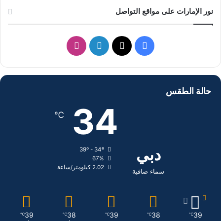
نور الإمارات على مواقع التواصل
ف
ل
ا
ي
X
ي
ن
س
ن
س
حالة الطقس
ب
ك
ت
34
℃
و
د
ق
ك
إ
ر
دبي
39º - 34º
67%
ن
ا
2.02 كيلومتر/ساعة
سماء صافية
م
39
38
39
38
39
℃
℃
℃
℃
℃