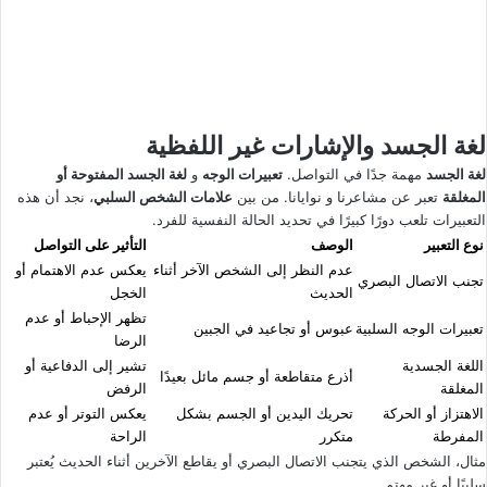
لغة الجسد والإشارات غير اللفظية
لغة الجسد
مهمة جدًا في التواصل.
تعبيرات الوجه
و
لغة الجسد المفتوحة أو
المغلقة
تعبر عن مشاعرنا و نوايانا. من بين
علامات الشخص السلبي
، نجد أن هذه
التعبيرات تلعب دورًا كبيرًا في تحديد الحالة النفسية للفرد.
نوع التعبير
الوصف
التأثير على التواصل
عدم النظر إلى الشخص الآخر أثناء
يعكس عدم الاهتمام أو
تجنب الاتصال البصري
الحديث
الخجل
تظهر الإحباط أو عدم
تعبيرات الوجه السلبية
عبوس أو تجاعيد في الجبين
الرضا
اللغة الجسدية
تشير إلى الدفاعية أو
أذرع متقاطعة أو جسم مائل بعيدًا
المغلقة
الرفض
الاهتزاز أو الحركة
تحريك اليدين أو الجسم بشكل
يعكس التوتر أو عدم
المفرطة
متكرر
الراحة
مثال، الشخص الذي يتجنب الاتصال البصري أو يقاطع الآخرين أثناء الحديث يُعتبر
سلبيًا أو غير مهتم.