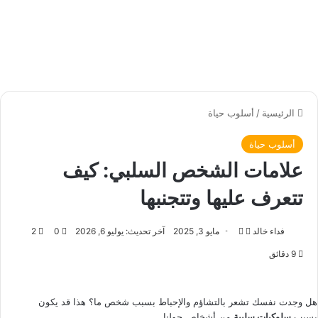
الرئيسية
/
أسلوب حياة
أسلوب حياة
علامات الشخص السلبي: كيف
تتعرف عليها وتتجنبها
فداء خالد
ت
أ
مايو 3, 2025
آخر تحديث: يوليو 6, 2026
0
2
ا
ر
9 دقائق
ب
س
ع
ل
ع
ب
هل وجدت نفسك تشعر بالتشاؤم والإحباط بسبب شخص ما؟ هذا قد يكون
بسبب
ل
ر
سلوكيات سلبية
من أشخاص حولنا.