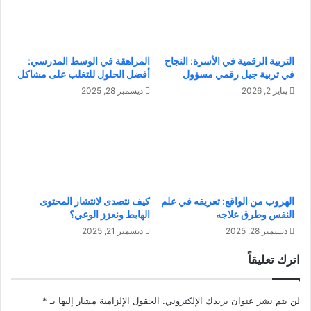
م
ع
ع
ق
ن
ا
د
ر
التربية الرقمية في الأسرة: النجاح
المراهقة في الوسط المدرسي:
ا
ي
في تربية جيل رقمي مسؤول
أفضل الحلول للتغلب على مشاكل
ل
ة
يناير 2, 2026
ديسمبر 28, 2025
أ
م
ط
ر
ف
ب
ا
ح
ل
ة
:
ف
م
ي
ا
الهروب من الواقع: تعريفه في علم
كيف نتصدى لانتشار المحتوى
ا
النفس وطرق علاجه
الهابط ونعزز الوعي؟
ع
ل
ل
إ
ديسمبر 28, 2025
ديسمبر 21, 2025
ي
م
اترك تعليقاً
ك
ا
م
ر
ع
ا
لن يتم نشر عنوان بريدك الإلكتروني.
الحقول الإلزامية مشار إليها بـ
*
ر
ت