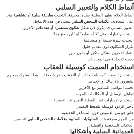
أنماط الكلام والتعبير السلبي
أنماط الكلام تظهر السلبية بطرق مختلفة.
التحدث بطريقة سلبية أو تشاؤمية
يؤثر
على المحادثة.
علامات الشخص السلبي
تتجلى في هذه الأنماط.
التعبير السلبي قد يكون في شكل
شكوى مستمرة
أو
نقد دائم
للآخرين.
استخدام عبارات مثل “لا أستطيع” أو “لن ينجح هذا”
التحدث بنبرة سلبية أو متشائمة
تكرار الشكاوى دون تقديم حلول
انتقاد الآخرين بشكل متكرر أو بدون مبرر
تجنب الإيجابية في المحادثات
استخدام الصمت كوسيلة للعقاب
استخدام الصمت كوسيلة للعقاب أو التلاعب يضر بالعلاقات. هذا السلوك يجعلهم
يشعرون بالارتباك أو الإحباط.
تجنب التواصل المباشر مع الآخرين
تجاهل الرسائل أو المكالمات المهمة
استخدام الإشارات غير اللفظية للتعبير عن الاستياء
تأخير الردود كوسيلة للضغط النفسي
خلق جو من الغموض حول المشاعر الحقيقية
من المهم معرفة هذه
السلوكيات السلبية
و
علامات الشخص السلبي
لتحسين
العلاقات الشخصية والعملية.
العدوانية السلبية وأشكالها