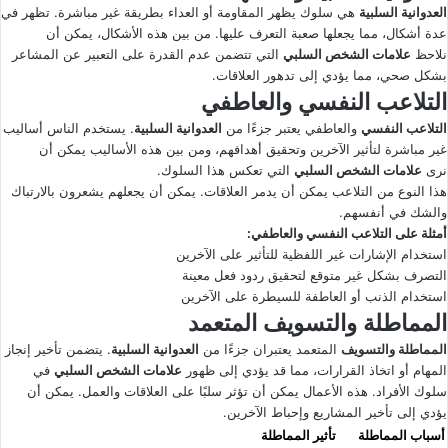
العدوانية السلبية
هي سلوك يظهر المقاومة أو العداء بطريقة غير مباشرة. تظهر في
عدة أشكال، مما يجعلها صعبة التعرف عليها. من بين هذه الأشكال، يمكن أن
نلاحظ
علامات الشخص السلبي
التي تتضمن عدم القدرة على التعبير عن المشاعر
بشكل صحي، مما يؤدي إلى تدهور العلاقات.
التلاعب النفسي والعاطفي
التلاعب النفسي
والعاطفي يعتبر جزءًا من
العدوانية السلبية
. يستخدم الناس أساليب
غير مباشرة لتأثير الآخرين وتحقيق أهدافهم، ومن بين هذه الأساليب يمكن أن
نرى
علامات الشخص السلبي
التي تعكس هذا السلوك.
هذا النوع من التلاعب يمكن أن يدمر العلاقات. يمكن أن يجعلهم يشعرون بالارتباك
والشك في أنفسهم.
أمثلة على التلاعب النفسي والعاطفي:
استخدام الإشارات غير اللفظية للتأثير على الآخرين
التصرف بشكل غير متوقع لتحقيق ردود فعل معينة
استخدام الذنب أو العاطفة للسيطرة على الآخرين
المماطلة والتسويف المتعمد
المماطلة والتسويف
المتعمد يعتبران جزءًا من
العدوانية السلبية
. يتضمن تأخير إنجاز
المهام أو اتخاذ القرارات، مما قد يؤدي إلى ظهور
علامات الشخص السلبي
في
سلوك الأفراد. هذه الأعمال يمكن أن تؤثر سلبًا على العلاقات والعمل. يمكن أن
يؤدي إلى تأخير المشاريع وإحباط الآخرين.
أسباب المماطلة
تأثير المماطلة