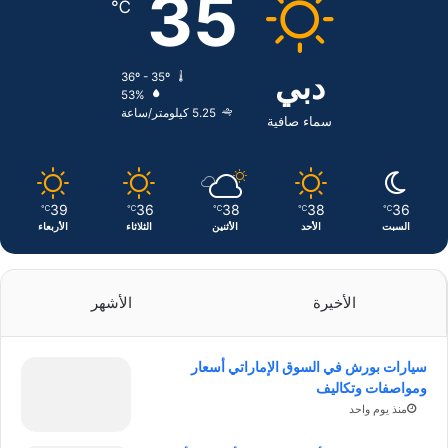
35
℃
و
د
ق
ك
إ
ر
دبي
36º - 35º
53%
ن
ا
5.25 كيلومتر/ساعة
سماء صافية
م
39
36
38
38
36
℃
℃
℃
℃
℃
السبت
الأحد
الأثنين
الثلاثاء
الأربعاء
الأخيرة
الأشهر
سيارات بورش في السوق الإماراتي أسعار
ومواصفات وتكاليف
منذ يوم واحد