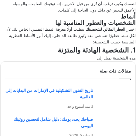
لنفسك وكيف ترغب أن تُرى من قبل الآخرين. إنه توقيعك الصامت، والوسيلة
الأعمق للتعبير عن ذاتك دون الحاجة إلى كلمات.
أنماط
الشخصيات والعطور المناسبة لها
اختيار
العطر المثالي لشخصيتك
يتطلب أولًا معرفة النمط النفسي الخاص بك. لأن
لكل نمط عطورًا تتماشى معه وتُبرِز طابعه الداخلي. إليك أبرز الأنماط العطرية
المناسبة حسب الشخصية:
1. الشخصية الهادئة والمتزنة
هذه الشخصية تميل إلى
مقالات ذات صلة
تاريخ الفنون التشكيلية في الإمارات من البدايات إلى
العالمية
منذ أسبوع واحد
صباحك يحدد يومك: دليل شامل لتحسين روتينك
اليومي
يوليو 5, 2026