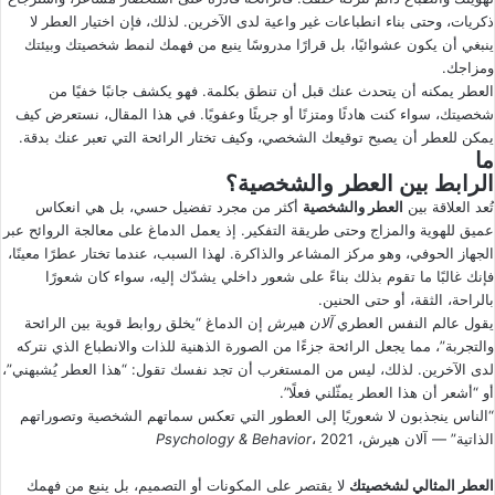
ذكريات، وحتى بناء انطباعات غير واعية لدى الآخرين. لذلك، فإن اختيار العطر لا
ى
ي
ينبغي أن يكون عشوائيًا، بل قرارًا مدروسًا ينبع من فهمك لنمط شخصيتك وبيئتك
X
د
ومزاجك.
ا
العطر يمكنه أن يتحدث عنك قبل أن تنطق بكلمة. فهو يكشف جانبًا خفيًا من
إ
شخصيتك، سواء كنت هادئًا ومتزنًا أو جريئًا وعفويًا. في هذا المقال، نستعرض كيف
ل
يمكن للعطر أن يصبح توقيعك الشخصي، وكيف تختار الرائحة التي تعبر عنك بدقة.
ما
ك
الرابط بين العطر والشخصية؟
ت
تُعد العلاقة بين
العطر والشخصية
أكثر من مجرد تفضيل حسي، بل هي انعكاس
ر
عميق للهوية والمزاج وحتى طريقة التفكير. إذ يعمل الدماغ على معالجة الروائح عبر
و
الجهاز الحوفي، وهو مركز المشاعر والذاكرة. لهذا السبب، عندما تختار عطرًا معينًا،
ن
فإنك غالبًا ما تقوم بذلك بناءً على شعور داخلي يشدّك إليه، سواء كان شعورًا
ي
بالراحة، الثقة، أو حتى الحنين.
ا
يقول عالم النفس العطري
آلان هيرش
إن الدماغ “يخلق روابط قوية بين الرائحة
والتجربة”، مما يجعل الرائحة جزءًا من الصورة الذهنية للذات والانطباع الذي نتركه
لدى الآخرين. لذلك، ليس من المستغرب أن تجد نفسك تقول: “هذا العطر يُشبهني”،
أو “أشعر أن هذا العطر يمثّلني فعلًا”.
“الناس ينجذبون لا شعوريًا إلى العطور التي تعكس سماتهم الشخصية وتصوراتهم
الذاتية” — آلان هيرش،
، 2021
Psychology & Behavior
العطر المثالي لشخصيتك
لا يقتصر على المكونات أو التصميم، بل ينبع من فهمك