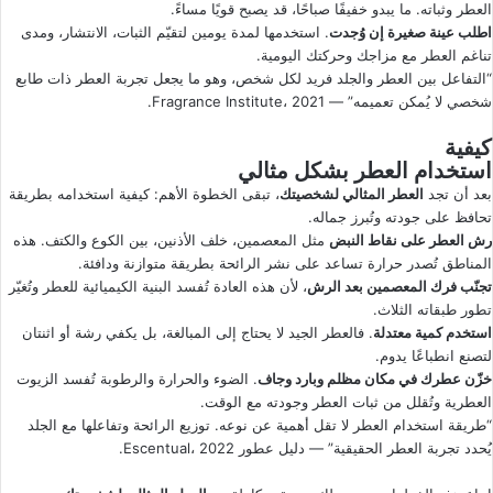
العطر وثباته. ما يبدو خفيفًا صباحًا، قد يصبح قويًا مساءً.
اطلب عينة صغيرة إن وُجدت
. استخدمها لمدة يومين لتقيّم الثبات، الانتشار، ومدى
تناغم العطر مع مزاجك وحركتك اليومية.
“التفاعل بين العطر والجلد فريد لكل شخص، وهو ما يجعل تجربة العطر ذات طابع
شخصي لا يُمكن تعميمه” — Fragrance Institute، 2021.
كيفية
استخدام العطر بشكل مثالي
بعد أن تجد
العطر المثالي لشخصيتك
، تبقى الخطوة الأهم: كيفية استخدامه بطريقة
تحافظ على جودته وتُبرز جماله.
رش العطر على نقاط النبض
مثل المعصمين، خلف الأذنين، بين الكوع والكتف. هذه
المناطق تُصدر حرارة تساعد على نشر الرائحة بطريقة متوازنة ودافئة.
تجنّب فرك المعصمين بعد الرش
، لأن هذه العادة تُفسد البنية الكيميائية للعطر وتُغيّر
تطور طبقاته الثلاث.
استخدم كمية معتدلة
. فالعطر الجيد لا يحتاج إلى المبالغة، بل يكفي رشة أو اثنتان
لتصنع انطباعًا يدوم.
خزّن عطرك في مكان مظلم وبارد وجاف
. الضوء والحرارة والرطوبة تُفسد الزيوت
العطرية وتُقلل من ثبات العطر وجودته مع الوقت.
“طريقة استخدام العطر لا تقل أهمية عن نوعه. توزيع الرائحة وتفاعلها مع الجلد
يُحدد تجربة العطر الحقيقية” — دليل عطور Escentual، 2022.