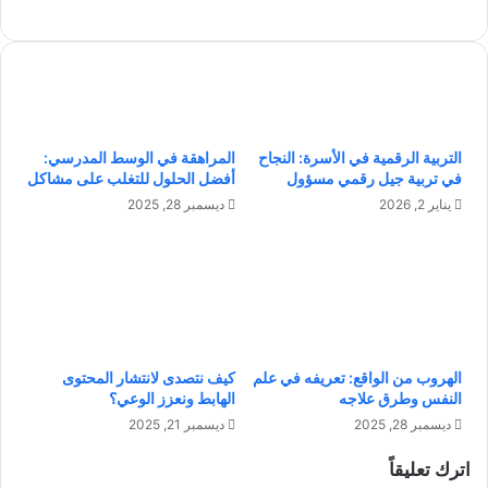
ت
ي
س
ا
و
ت
ي
ا
ق
ل
ب
ت
التربية الرقمية في الأسرة: النجاح
المراهقة في الوسط المدرسي:
ا
أ
في تربية جيل رقمي مسؤول
أفضل الحلول للتغلب على مشاكل
ل
م
ت
ي
يناير 2, 2026
ديسمبر 28, 2025
و
ن
ظ
ا
ي
ل
ف
ت
ا
ق
ل
ا
د
ع
الهروب من الواقع: تعريفه في علم
كيف نتصدى لانتشار المحتوى
ا
د
النفس وطرق علاجه
الهابط ونعزز الوعي؟
خ
ي
ديسمبر 28, 2025
ديسمبر 21, 2025
ل
ل
ي
ب
اترك تعليقاً
ض
ن