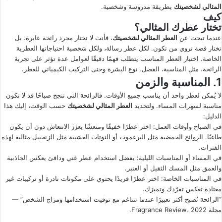
المثالي لشخصيتك
بطريقة مدروسة وشخصية.
كيف
تختار عطرك المثالي؟
عندما تبحث عن
العطر المثالي لشخصيتك
، فأنت لا تختار مجرد رائحة عابرة، بل
تختار قصة تروي من تكون. لكل عطر رسالة، ولكل شخصية احتياجاتها العطرية
الخاصة. اختيار العطر المناسب يتطلب فهمًا دقيقًا لعوامل عدة تؤثر على تجربة
الرائحة، مثل المناسبة، الفصل، نوع البشرة وحتى التركيب الكيميائي للعطر.
1. المناسبة والزمن
لا يُمكن لعطر واحد أن يناسب جميع الأوقات. فالرائحة التي تنجح صباحًا قد لا تكون
مناسبة لسهرات المساء. ولتحديد
العطر المثالي لشخصيتك
حسب الوقت، إليك هذا
الدليل:
في الصباح وأوقات العمل: اختر عطرًا خفيفًا ومنعشًا يعزز الانتعاش دون أن يكون
طاغيًا. الروائح الحمضية مثل البرغموت أو النوتات العشبية مثل الزنجبيل مثالية لهذه
الفترات.
في المساء أو المناسبات الليلية: يفضل استخدام عطر غني ودافئ يعكس الجاذبية
والعمق مثل المسك الثقيل أو العنبر.
في المناسبات الخاصة: اختر عطرًا فريدًا يحتوي على مكونات نادرة أو تركيبات غير
معتادة تعكس تفرّدك وتميزك.
“الرائحة تُصبح أكثر تعبيرًا عندما تتناغم مع توقيت استخدامها ومزاج الشخص” —
مجلة Fragrance Review، 2022.