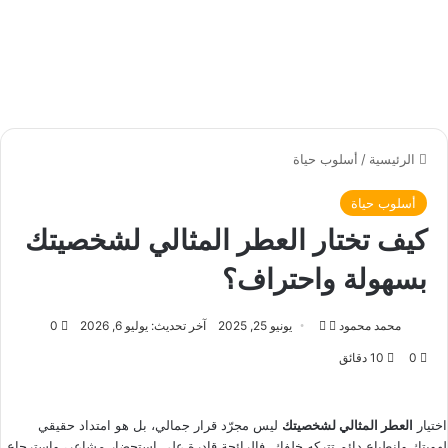
الرئيسية
/
أسلوب حياة
أسلوب حياة
كيف تختار العطر المثالي لشخصيتك
بسهولة واحتراف؟
محمد محمود
ت
أ
يونيو 25, 2025
آخر تحديث: يوليو 6, 2026
0
ا
ر
0
10 دقائق
ب
س
ع
ل
ع
ب
اختيار
العطر المثالي لشخصيتك
ليس مجرّد قرار جمالي، بل هو امتداد حقيقي
ل
ر
لهويتك وانطباع دائم تتركه خلفك. فالرائحة قادرة على استحضار مشاعر، واسترجاع