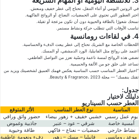
3. للأنشطة اليومية أو المهام السريعة
في الروتين اليومي أو أثناء التنقل، تحتاج إلى عطر خفيف ومنعش.
اختر العطور التي تحتوي على الحمضيات، النعناع، أو الروائح الفاكهية.
تمنحك شعورًا بالطاقة والحيوية دون أن تكون مزعجة أو ثقيلة.
تناسب الأوقات التي تتطلب حركة ونشاط مستمر.
4. في لقاءات رومانسية
اللحظات الخاصة مع الشريك تحتاج إلى عطر يبعث الدفء والحساسية.
اعتمد على روائح مثل الفانيليا، الورد الدمشقي، أو المسك.
تضفي هذه الروائح لمسة ناعمة وحسّية تعزز من التواصل العاطفي.
تساعد على خلق جو من الألفة والحميمية.
“اختيار العطر المناسب حسب المناسبة يعكس فهمك العميق لشخصيتك ويزيد من
ثقتك بنفسك” — مجلة Beauty & Fragrance، 2023.
جدول:
دليلك لاختيار
العطر حسب السيناريو
المناسبة
نوع العطر المناسب
الأثر المتوقع
يوم عمل رسمي
خشبي خفيف
+
زهور بيضاء
حضور واثق وراقي
أمسية خاصة
شرقي – عود – عنبر
جاذبية وغموض
نشاط خارجي
حمضيات – نعناع – فاكهي
طاقة وحيوية
موعد رومانسي
فانيليا – مسك – زهور
دفء ونعومة عاطفية