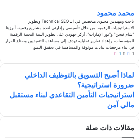
محمد محمود
باحث ومهندس محتوى متخصص في الـ Technical SEO وتطوير
الاستراتيجيات الرقمية. من خلال تأسيسي وإدارتي لعدة مشاريع رقمية، أبرزها
"شام فيجن" و"نور الإمارات"، أركز جهودي على تطوير البنية التحتية الرقمية
للمؤسسات، وإعداد تقارير تحليلية تهدف إلى مساعدة التنفيذيين وصناع القرار
في بناء مرجعيات بيانات موثوقة والمساهمة في تحقيق النمو.
م
ف
ل
ا
و
ي
X
ي
ن
ق
س
ن
س
ل
ع
ب
ك
ت
لماذا أصبح التسويق بالتوظيف الداخلي
م
ا
و
د
ق
ضرورة استراتيجية؟
ا
ل
ك
إ
ر
ذ
و
ن
ا
ا
استراتيجيات التأمين التقاعدي لبناء مستقبل
ا
ي
م
س
مالي آمن
أ
ب
ت
ص
ر
ب
ا
ح
ت
مقالات ذات صلة
ا
ي
ل
ج