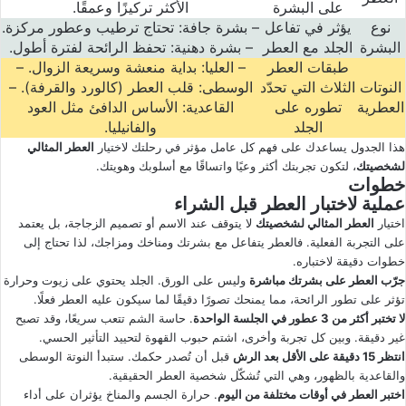
على البشرة
الأكثر تركيزًا وعمقًا
.
نوع
يؤثر في تفاعل
–
بشرة جافة
:
تحتاج ترطيب وعطور مركزة
.
البشرة
الجلد مع العطر
–
بشرة دهنية
:
تحفظ الرائحة لفترة أطول
.
طبقات العطر
–
العليا
:
بداية منعشة وسريعة الزوال
. –
النوتات
الثلاث التي تحدّد
الوسطى
:
قلب العطر
(
كالورد والقرفة
). –
العطرية
تطوره على
القاعدية
:
الأساس الدافئ مثل العود
الجلد
والفانيليا
.
هذا الجدول يساعدك على فهم كل عامل مؤثر في رحلتك لاختيار
العطر المثالي
لشخصيتك
، لتكون تجربتك أكثر وعيًا واتساقًا مع أسلوبك وهويتك.
خطوات
عملية لاختبار العطر قبل الشراء
اختيار
العطر المثالي لشخصيتك
لا يتوقف عند الاسم أو تصميم الزجاجة، بل يعتمد
على التجربة الفعلية. فالعطر يتفاعل مع بشرتك ومناخك ومزاجك، لذا تحتاج إلى
خطوات دقيقة لاختباره.
جرّب العطر على بشرتك مباشرة
وليس على الورق. الجلد يحتوي على زيوت وحرارة
تؤثر على تطور الرائحة، مما يمنحك تصورًا دقيقًا لما سيكون عليه العطر فعلًا.
لا تختبر أكثر من
3 عطور في الجلسة الواحدة
. حاسة الشم تتعب سريعًا، وقد تصبح
غير دقيقة. وبين كل تجربة وأخرى، اشتم حبوب القهوة لتحييد التأثير الحسي.
انتظر
15 دقيقة على الأقل بعد الرش
قبل أن تُصدر حكمك. ستبدأ النوتة الوسطى
والقاعدية بالظهور، وهي التي تُشكّل شخصية العطر الحقيقية.
اختبر العطر في أوقات مختلفة من اليوم
. حرارة الجسم والمناخ يؤثران على أداء