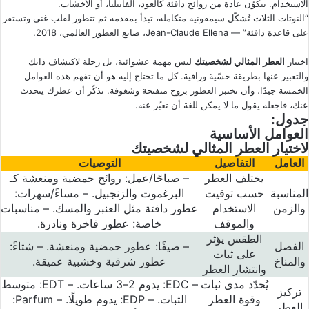
الاستخدام. تتكوّن عادة من روائح دافئة كالعود، الفانيليا، أو الأخشاب.
“النوتات الثلاث تُشكّل سيمفونية متكاملة، تبدأ بمقدمة ثم تتطور لقلب غني وتستقر
على قاعدة دافئة” — Jean-Claude Ellena، صانع العطور العالمي، 2018.
اختيار
العطر المثالي لشخصيتك
ليس مهمة عشوائية، بل رحلة لاكتشاف ذاتك
والتعبير عنها بطريقة حسّية وراقية. كل ما تحتاج إليه هو أن تفهم هذه العوامل
الخمسة جيدًا، وأن تختبر العطور بروح منفتحة وشغوفة. تذكّر أن عطرك يتحدث
عنك، فاجعله يقول ما لا يمكن للغة أن تعبّر عنه.
جدول:
العوامل الأساسية
لاختيار
العطر المثالي لشخصيتك
العامل
التفاصيل
التوصيات
يختلف العطر
–
صباحًا
/
عمل
:
روائح حمضية ومنعشة كـ
المناسبة
حسب توقيت
البرغموت والزنجبيل
. –
مساءً
/
سهرات
:
والزمن
الاستخدام
عطور دافئة مثل العنبر والمسك
. –
مناسبات
والموقف
خاصة
:
عطور فاخرة ونادرة
.
الطقس يؤثر
الفصل
–
صيفًا
:
عطور حمضية ومنعشة
. –
شتاءً
:
على ثبات
والمناخ
عطور شرقية وخشبية عميقة
.
وانتشار العطر
يُحدّد مدى ثبات
– EDC:
يدوم
2–3
ساعات
. – EDT:
متوسط
تركيز
وقوة العطر
الثبات
. – EDP:
يدوم طويلًا
. – Parfum:
العطر