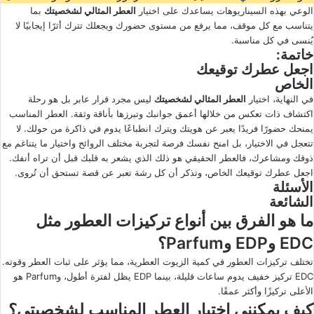
الوعي بهذه السيناريوهات يساعدك على اختيار
العطر المثالي لشخصيتك
بما
يتناسب مع كل موقف، مما يرفع من مستوى حضورك ويجعلك تترك أثرًا إيجابيًا لا
يُنسى في كل مناسبة.
خاتمة:
اجعل عطرك توقيعك
الخاص
في النهاية، اختيار
العطر المثالي لشخصيتك
ليس مجرد قرار عابر بل هو رحلة
اكتشاف ذات تعكس من خلالها أعمق جوانبك وتبرزها بأناقة وثقة. العطر المناسب
يمنحك حضورًا فريدًا يعبر عن هويتك ويترك انطباعًا يدوم في ذاكرة من حولك. لا
تتعجل في الاختيار، بل امنح نفسك فرصة لتجربة مختلف الروائح واختيار ما يتناغم مع
ذوقك ومشاعرك، فالعطر الحقيقي هو ذلك الذي يشعر به قلبك قبل أن تراه أنفك.
اجعل عطرك توقيعك الخاص، وتذكر أن كل رشة تعبر عن قصة تستحق أن تُروى.
الأسئلة
الشائعة
ما هو الفرق بين أنواع تركيزات العطور مثل
EDC وEDP وParfum؟
تختلف تركيزات العطور في كمية الزيوت العطرية، مما يؤثر على ثبات العطر وقوته.
EDC تركيز خفيف يدوم ساعات قليلة، بينما EDP يظل لفترة أطول، وParfum هو
الأعلى تركيزًا وأكثر عمقًا.
كيف يمكنني اختيار العطر المناسب لشخصيتي؟