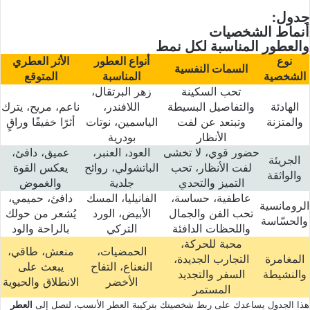
جدول:
أنماط الشخصيات
والعطور المناسبة لكل نمط
نوع
أنواع العطور
الأثر العطري
السمات النفسية
الشخصية
المناسبة
المتوقع
تحب السكينة
زهر البرتقال،
الهادئة
والتفاصيل البسيطة
اللافندر،
ناعم، مريح، يترك
والمتزنة
وتبتعد عن لفت
الياسمين، نوتات
أثرًا خفيفًا وراقٍ
الأنظار
بودرية
حضور قوي، لا تخشى
العود، العنبر،
عميق، دافئ،
الجريئة
لفت الأنظار، تحب
الباتشولي، روائح
يعكس القوة
والواثقة
التميز والتحدي
جلدية
والغموض
عاطفية، حساسة،
الفانيليا، المسك
دافئ، حميمي،
الرومانسية
تحب الفن والجمال
الأبيض، الورد
يُشعر من حولك
والحسّاسة
واللحظات الدافئة
التركي
بالراحة والود
محبة للحركة،
الحمضيات،
منعش، طاقي،
المغامرة
التجارب الجديدة،
النعناع، التفاح
يبعث على
والنشيطة
السفر والتجديد
الأخضر
الانطلاق والحيوية
المستمر
هذا الجدول يساعدك على ربط شخصيتك بتركيبة العطر الأنسب، لتصل إلى
العطر