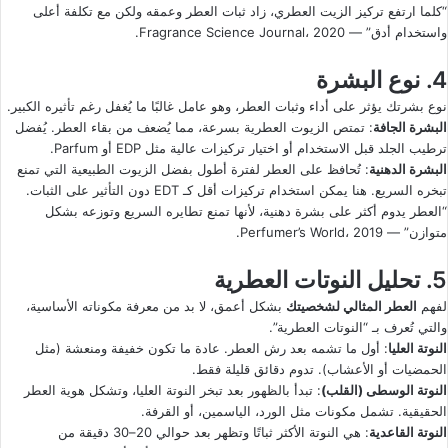
“كلما ارتفع تركيز الزيت العطري، زاد ثبات العطر وعمقه ولكن مع تكلفة أعلى
واستخدام أدق” — Fragrance Science Journal، 2020.
4. نوع البشرة
نوع بشرتك يؤثر على أداء وثبات العطر، وهو عامل غالبًا ما يُغفل رغم تأثيره الكبير.
البشرة الجافة
: تمتص الزيوت العطرية بسرعة، مما يُضعف من بقاء العطر. يُفضل
ترطيب الجلد قبل الاستخدام أو اختيار تركيزات عالية مثل EDP أو Parfum.
البشرة الدهنية
: تُحافظ على العطر لفترة أطول بفضل الزيوت الطبيعية التي تمنع
تبخره السريع. هنا يمكن استخدام تركيزات أقل كـ EDT دون التأثير على الثبات.
“العطر يدوم أكثر على بشرة دهنية، لأنها تمنع تطايره السريع وتوزعه بشكل
متوازن” — Perfumer’s World، 2019.
5. تحليل النوتات العطرية
لفهم
العطر المثالي لشخصيتك
بشكل أعمق، لا بد من معرفة مكوناته الأساسية،
والتي تُعرف بـ “النوتات العطرية”.
النوتة العليا
: أول ما تشمه بعد رش العطر. عادة ما تكون خفيفة ومنعشة (مثل
الحمضيات أو الأعشاب). تدوم دقائق قليلة فقط.
النوتة الوسطى
(القلب)
: تبدأ بالظهور بعد تبخر النوتة العليا، وتشكل هوية العطر
الحقيقية. تشمل مكونات مثل الورد، الياسمين، أو القرفة.
النوتة القاعدية
: هي النوتة الأكثر ثباتًا وتظهر بعد حوالي 20–30 دقيقة من