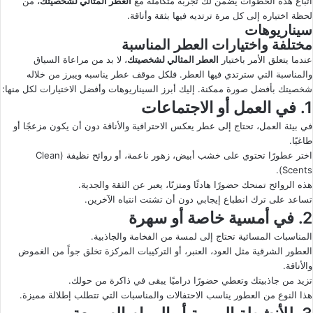
اتباع هذه الخطوات يضمن لك تجربة متكاملة مع
العطر المثالي لشخصيتك
، من
لحظة اختياره إلى كل مرة ترتديه فيها بثقة وأناقة.
سيناريوهات
مختلفة واختيارات العطر المناسبة
عندما يتعلق الأمر باختيار
العطر المثالي لشخصيتك
، لا بد من مراعاة السياق
والمناسبة التي سترتدي فيها العطر. فلكل موقف عطر يناسبه ويبرز من خلاله
شخصيتك بأفضل صورة ممكنة. إليك أبرز السيناريوهات وأفضل الاختيارات لكل منها:
1. في العمل أو الاجتماعات
في بيئة العمل، تحتاج إلى عطر يعكس الاحترافية والأناقة دون أن يكون مزعجًا أو
طاغيًا.
اختر عطورًا تحتوي على خشب أبيض، زهور ناعمة، أو روائح نظيفة (Clean
Scents).
هذه الروائح تمنحك حضورًا هادئًا ومتزنًا، يعبر عن الثقة والجدية.
تساعد على ترك انطباع إيجابي دون أن تشتت انتباه الآخرين.
2. في أمسية خاصة أو سهرة
المناسبات المسائية تحتاج إلى لمسة من الفخامة والجاذبية.
العطور الشرقية مثل العود، العنبر، أو التركيبات المركزة تخلق جواً من الغموض
والأناقة.
تزيد من جاذبيتك وتعطي حضورًا دراميًا يبقى في ذاكرة من حولك.
هذا النوع من العطور يناسب الاحتفالات والمناسبات التي تتطلب إطلالة مميزة.