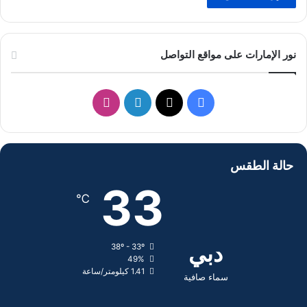
نور الإمارات على مواقع التواصل
ف
ل
ا
ي
X
ي
ن
س
ن
س
حالة الطقس
ب
ك
ت
33
℃
و
د
ق
ك
إ
ر
دبي
38º - 33º
49%
ن
ا
1.41 كيلومتر/ساعة
سماء صافية
م