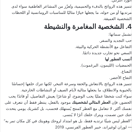
الورد التركي.
تتميز هذه الروائح بالدفء والحميمية، وتُعزّز من المشاعر العاطفية سواء لدى
مرتديها أو من حوله، ما يجعلها خيارًا مثاليًا للمناسبات الرومانسية أو اللحظات
الشخصية العميقة.
4. الشخصية المغامرة والنشيطة
تشمل سماتها:
حب التجديد والسفر.
التفاعل مع الأنشطة الحركية والبيئة.
السعي نحو تجارب جديدة دائمًا.
أنسب العطور لها
الحمضيات (الليمون، البرغموت).
النعناع.
التفاح الأخضر.
تتميز هذه الروائح بالانتعاش والخفة وسرعة التبخر، لكنها تترك خلفها إحساسًا
بالحيوية والانطلاق، ما يجعلها مثالية لأيام الصيف أو النشاطات الخارجية.
سواء كنت شخصًا عمليًا يحب الوضوح، أو شاعرًا يعيش التفاصيل، أو قائدًا يحب
الحضور، فإن
العطر المثالي لشخصيتك
موجود بالفعل، ينتظر فقط أن تتعرف على
نفسك أكثر. لا تتعامل مع العطر كمنتج يُستهلك فحسب، بل كشريك يومي يتحدث
عنك حين تصمت، ويترك خلفك أثرًا لا يُنسى.
“العطر ليس شيئًا ترتديه فقط، بل هو امتداد لروحك وهويتك في كل مكان تمر به”
— لوران لوغيراند، خبير العطور الفرنسي، 2019