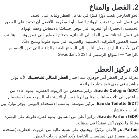
2. الفصل والمناخ
الجو الخارجي يلعب دورًا كبيرًا في تفاعل العطر وثباته على الجلد.
في فصل الصيف: تجنب الروائح الثقيلة أو السكرية. الأفضل أن تعتمد على العطور
الحمضية، الخضراء أو البحرية التي توفر إحساسًا بالانتعاش وخفة الهواء.
في فصل الشتاء: يميل الجلد إلى الجفاف، وتحتاج العطور إلى عمق وثبات. هنا تبرز
أهمية العطور الشرقية، الخشبية، والعنبرية التي تدوم طويلًا وتمنح دفئًا.
“في الأجواء الباردة، يميل الناس إلى الروائح الغنية والدافئة التي تعزز الإحساس
بالراحة” — الموقع الرسمي لـ Givaudan، 2021.
3. تركيز العطر
معرفة تركيز العطر أمر جوهري عند اختيار
العطر المثالي لشخصيتك
، لأنه يؤثر
مباشرة في مدى قوة وثبات الرائحة.
Eau de Cologne (EDC)
: تركيز منخفض من الزيوت العطرية. يدوم عادة من
ساعتين إلى ثلاث ساعات. مثالي للرياضيين أو الاستخدام السريع بعد الاستحمام.
Eau de Toilette (EDT)
: تركيز متوسط، يناسب الاستخدام اليومي. يوفر توازنًا بين
الثبات والانتشار.
Eau de Parfum (EDP)
: تركيز أعلى من السابق، يدوم لفترة طويلة على البشرة،
وغالبًا ما يكون أكثر تعقيدًا في طبقاته.
Parfum
: هو الأعلى تركيزًا، ويحتوي على نسبة عالية من الزيوت العطرية. يُستخدم
بكميات صغيرة في المناسبات الخاصة ويُعد أفخم درجات العطر.