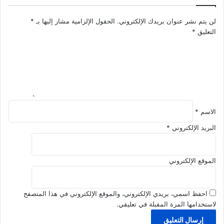
ر
ا
و
ء
لن يتم نشر عنوان بريدك الإلكتروني.
الحقول الإلزامية مشار إليها بـ
*
ر
م
التعليق
*
ة
س
ا
ت
س
ق
ت
ب
ر
ل
ا
م
ت
ا
ي
الاسم
*
ل
ج
ي
البريد الإلكتروني
*
ي
آ
ة
م
؟
ن
الموقع الإلكتروني
احفظ اسمي، بريدي الإلكتروني، والموقع الإلكتروني في هذا المتصفح
لاستخدامها المرة المقبلة في تعليقي.