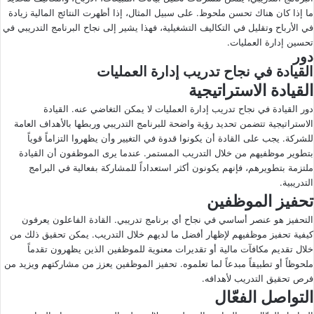
ما إذا كان هناك تحسن ملحوظ. على سبيل المثال، إذا أظهرت النتائج المالية زيادة
في الأرباح وتقليل في التكاليف التشغيلية، فهذا يشير إلى نجاح البرنامج التدريبي في
تحسين إدارة العمليات.
دور
القيادة في نجاح تدريب إدارة العمليات
القيادة الاستراتيجية
دور القيادة في نجاح تدريب إدارة العمليات لا يمكن التغاضي عنه. القيادة
الاستراتيجية تتضمن تحديد رؤية واضحة للبرنامج التدريبي وربطها بالأهداف العامة
للشركة. يجب على القادة أن يكونوا قدوة في التغيير وأن يظهروا التزاماً قوياً
بتطوير موظفيهم من خلال التدريب المستمر. عندما يرى الموظفون أن القيادة
ملتزمة بتطويرهم، فإنهم يكونون أكثر استعداداً للمشاركة بفعالية في البرامج
التدريبية.
تحفيز الموظفين
التحفيز هو عنصر أساسي في نجاح أي برنامج تدريبي. القادة الفاعلون يعرفون
كيفية تحفيز موظفيهم لإظهار أفضل ما لديهم خلال التدريب. يمكن تحقيق ذلك من
خلال تقديم مكافآت مالية أو تقديرات معنوية للموظفين الذين يظهرون تقدماً
ملحوظاً أو تطبيقاً مبدعاً لما تعلموه. تحفيز الموظفين يعزز من مشاركتهم ويزيد من
فرص تحقيق التدريب لأهدافه.
التواصل الفعّال