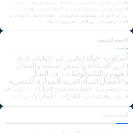
بالأحداث والتطورات السريعة، ولذا نقدم لك مجموعة متنوعة من المقالات
المثيرة للاهتمام التي تغطي جميع جوانب الحياة العصرية. سواء كنت تبحث
عن آخر الأخبار في التكنولوجيا، أو نصائح حول الصحة والجمال، أو مقالات عن
الثقافة والفنون، فإن نور الإمارات هو وجهتك المثالية.
الأقسام الرئيسية
أسلوب حياة
التأمين في الإمارات
الرجل
الصحة والجمال
السياحة والسفر
العربي
المال
العلوم والتكنولوجيا
القيادة الآمن
الموارد البشرية
والأعمال
المرأة العربية
دليل شراء السيارات
تربية الطفل
عالم
تجارب ومراجعات
عالم السيارات
عقارات الإمارات
نور كاست
المجوهرات والأحجار الكريمة
أحدث المقالات
سيارات بورش في السوق الإماراتي أسعار ومواصفات وتكاليف