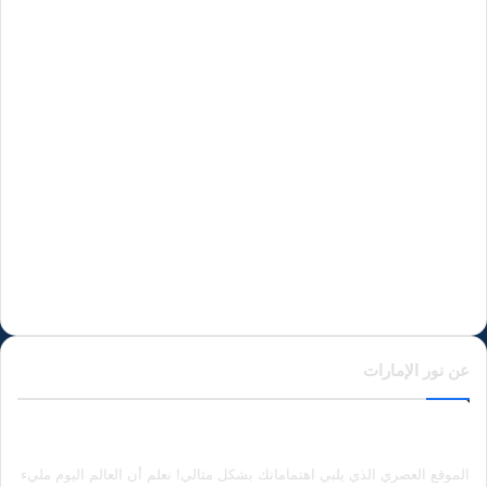
عن نور الإمارات
الموقع العصري الذي يلبي اهتماماتك بشكل مثالي! نعلم أن العالم اليوم مليء