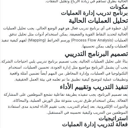
الحالية بطرق تساهم في زيادة الأرباح وتقليل النفقات.
مكونات
برنامج تدريب إدارة العمليات
تحليل العمليات الحالية
أول خطوة في أي برنامج تدريب فعال هو فهم الوضع الحالي. يجب تحليل العمليات
الحالية لتحديد النقاط القوية والضعيفة. يمكن استخدام أدوات مثل تحليل تدفق
العمليات (Process Flow Analysis) ورسم الخرائط (Mapping) لفهم كيفية تنفيذ
العمليات وكيف يمكن تحسينها.
تصميم البرنامج التدريبي
بناءً على تحليل العمليات الحالية، يجب تصميم برنامج تدريبي يلبي احتياجات الشركة.
يجب أن يشمل البرنامج مواضيع مثل إدارة الجودة، تحسين العمليات، استخدام
التكنولوجيا في العمليات، وإدارة المخاطر. من المهم أيضاً تضمين أمثلة واقعية
وتطبيقات عملية لتوضيح كيفية تطبيق ما تم تعلمه في بيئة العمل الحقيقية.
تنفيذ التدريب وتقييم الأداء
بعد تصميم البرنامج، يجب تنفيذه بطريقة تفاعلية تشجع الموظفين على المشاركة
الفعالة. يمكن استخدام طرق تدريب متنوعة مثل الورش العملية، والمحاكاة،
والدورات الإلكترونية. بعد إتمام التدريب، يجب تقييم الأداء لتحديد مدى استفادة
الموظفين من التدريب وكيفية تحسينه في المستقبل.
استراتيجيات
فعالة لتدريب إدارة العمليات