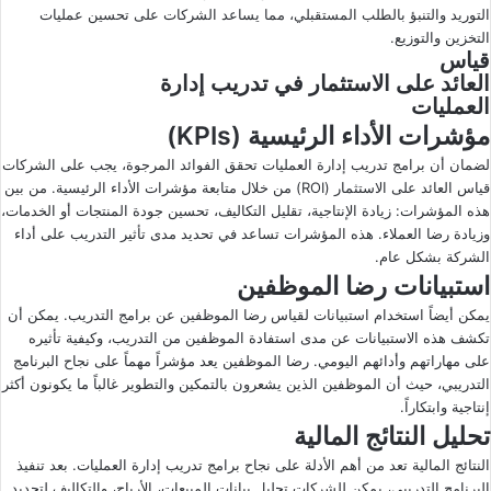
التوريد والتنبؤ بالطلب المستقبلي، مما يساعد الشركات على تحسين عمليات
التخزين والتوزيع.
قياس
العائد على الاستثمار في تدريب إدارة
العمليات
مؤشرات الأداء الرئيسية (KPIs)
لضمان أن برامج تدريب إدارة العمليات تحقق الفوائد المرجوة، يجب على الشركات
قياس العائد على الاستثمار (ROI) من خلال متابعة مؤشرات الأداء الرئيسية. من بين
هذه المؤشرات: زيادة الإنتاجية، تقليل التكاليف، تحسين جودة المنتجات أو الخدمات،
وزيادة رضا العملاء. هذه المؤشرات تساعد في تحديد مدى تأثير التدريب على أداء
الشركة بشكل عام.
استبيانات رضا الموظفين
يمكن أيضاً استخدام استبيانات لقياس رضا الموظفين عن برامج التدريب. يمكن أن
تكشف هذه الاستبيانات عن مدى استفادة الموظفين من التدريب، وكيفية تأثيره
على مهاراتهم وأدائهم اليومي. رضا الموظفين يعد مؤشراً مهماً على نجاح البرنامج
التدريبي، حيث أن الموظفين الذين يشعرون بالتمكين والتطوير غالباً ما يكونون أكثر
إنتاجية وابتكاراً.
تحليل النتائج المالية
النتائج المالية تعد من أهم الأدلة على نجاح برامج تدريب إدارة العمليات. بعد تنفيذ
البرنامج التدريبي، يمكن للشركات تحليل بيانات المبيعات، الأرباح، والتكاليف لتحديد