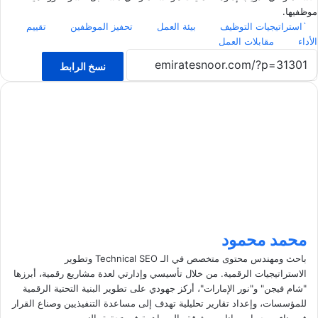
موظفيها.
`استراتيجيات التوظيف
بيئة العمل
تحفيز الموظفين
تقييم
الأداء
مقابلات العمل
نسخ الرابط
محمد محمود
باحث ومهندس محتوى متخصص في الـ Technical SEO وتطوير
الاستراتيجيات الرقمية. من خلال تأسيسي وإدارتي لعدة مشاريع رقمية، أبرزها
"شام فيجن" و"نور الإمارات"، أركز جهودي على تطوير البنية التحتية الرقمية
للمؤسسات، وإعداد تقارير تحليلية تهدف إلى مساعدة التنفيذيين وصناع القرار