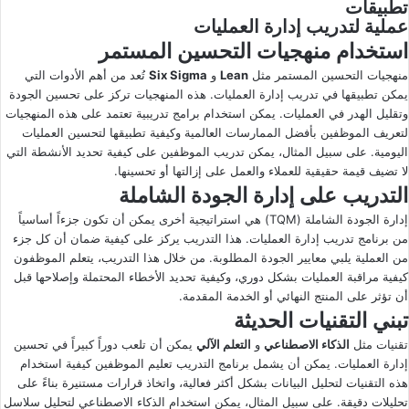
تطبيقات
عملية لتدريب إدارة العمليات
استخدام منهجيات التحسين المستمر
منهجيات التحسين المستمر مثل
Lean
و
Six Sigma
تُعد من أهم الأدوات التي
يمكن تطبيقها في تدريب إدارة العمليات. هذه المنهجيات تركز على تحسين الجودة
وتقليل الهدر في العمليات. يمكن استخدام برامج تدريبية تعتمد على هذه المنهجيات
لتعريف الموظفين بأفضل الممارسات العالمية وكيفية تطبيقها لتحسين العمليات
اليومية. على سبيل المثال، يمكن تدريب الموظفين على كيفية تحديد الأنشطة التي
لا تضيف قيمة حقيقية للعملاء والعمل على إزالتها أو تحسينها.
التدريب على إدارة الجودة الشاملة
إدارة الجودة الشاملة (TQM) هي استراتيجية أخرى يمكن أن تكون جزءاً أساسياً
من برنامج تدريب إدارة العمليات. هذا التدريب يركز على كيفية ضمان أن كل جزء
من العملية يلبي معايير الجودة المطلوبة. من خلال هذا التدريب، يتعلم الموظفون
كيفية مراقبة العمليات بشكل دوري، وكيفية تحديد الأخطاء المحتملة وإصلاحها قبل
أن تؤثر على المنتج النهائي أو الخدمة المقدمة.
تبني التقنيات الحديثة
تقنيات مثل
الذكاء الاصطناعي
و
التعلم الآلي
يمكن أن تلعب دوراً كبيراً في تحسين
إدارة العمليات. يمكن أن يشمل برنامج التدريب تعليم الموظفين كيفية استخدام
هذه التقنيات لتحليل البيانات بشكل أكثر فعالية، واتخاذ قرارات مستنيرة بناءً على
تحليلات دقيقة. على سبيل المثال، يمكن استخدام الذكاء الاصطناعي لتحليل سلاسل