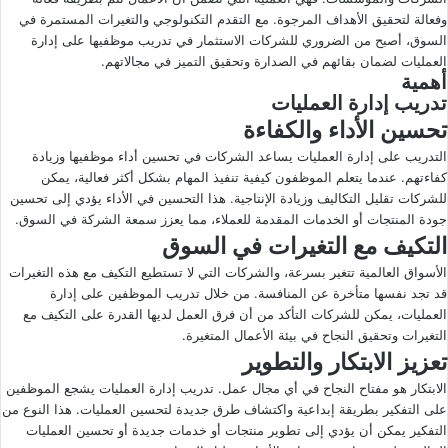
وفعالة لتحقيق الأهداف المرجوة. مع التقدم التكنولوجي والتغيرات المستمرة في
ى
ي
السوق، أصبح من الضروري للشركات الاستثمار في تدريب موظفيها على إدارة
X
د
العمليات لضمان بقائهم في الصدارة وتحقيق التميز في مجالاتهم.
ا
أهمية
إ
تدريب إدارة العمليات
ل
تحسين الأداء والكفاءة
ك
التدريب على إدارة العمليات يساعد الشركات في تحسين أداء موظفيها وزيادة
ت
كفاءتهم. عندما يتعلم الموظفون كيفية تنفيذ المهام بشكل أكثر فعالية، يمكن
ر
للشركات تقليل التكاليف وزيادة الإنتاجية. هذا التحسين في الأداء يؤدي إلى تحسين
و
جودة المنتجات أو الخدمات المقدمة للعملاء، مما يعزز سمعة الشركة في السوق.
ن
التكيف مع التغيرات في السوق
ي
الأسواق العالمية تتغير بسرعة، والشركات التي لا تستطيع التكيف مع هذه التغيرات
ا
قد تجد نفسها متأخرة عن المنافسة. من خلال تدريب الموظفين على إدارة
العمليات، يمكن للشركات التأكد من أن فرق العمل لديها القدرة على التكيف مع
التغيرات وتحقيق النجاح في بيئة الأعمال المتغيرة.
تعزيز الابتكار والتطوير
الابتكار هو مفتاح النجاح في أي مجال عمل. تدريب إدارة العمليات يشجع الموظفين
على التفكير بطريقة إبداعية واكتشاف طرق جديدة لتحسين العمليات. هذا النوع من
التفكير يمكن أن يؤدي إلى تطوير منتجات أو خدمات جديدة أو تحسين العمليات