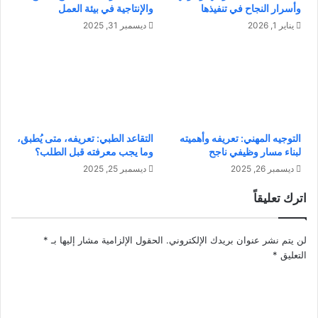
وأسرار النجاح في تنفيذها
والإنتاجية في بيئة العمل
ع
ي
ة
ة
يناير 1, 2026
ديسمبر 31, 2025
ا
؟
ل
-
ت
و
ر
ك
ف
ي
ي
ف
ه
ي
التوجيه المهني: تعريفه وأهميته
التقاعد الطبي: تعريفه، متى يُطبق،
و
ة
لبناء مسار وظيفي ناجح
وما يجب معرفته قبل الطلب؟
ت
ا
ديسمبر 26, 2025
ديسمبر 25, 2025
ع
ل
ز
ت
اترك تعليقاً
ي
غ
ز
ل
ا
ب
لن يتم نشر عنوان بريدك الإلكتروني.
الحقول الإلزامية مشار إليها بـ
*
ل
ع
التعليق
*
و
ل
ع
ي
ي
ه
ا
ا