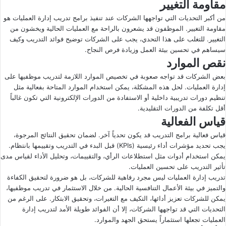
مقاومة التغيير
من أكبر التحديات التي تواجهها الشركات عند تنفيذ برامج تدريب إدارة العمليات هو
مقاومة التغيير. الموظفون قد يشعرون بالراحة مع العمليات الحالية ويخشون من
التغيير. للتغلب على هذا التحدي، يجب على الشركات توضيح فوائد التدريب وكيف
سيساهم في تحسين بيئة العمل وزيادة فرص النجاح.
نقص الموارد
بعض الشركات قد تواجه صعوبة في تخصيص الموارد اللازمة لتدريب موظفيها على
إدارة العمليات. لحل هذه المشكلة، يمكن استخدام الموارد المتاحة بفعالية مثل
تنظيم دورات تدريبية داخلية أو الاستفادة من الدورات الإلكترونية التي تكون غالباً
أقل تكلفة من الدورات التقليدية.
قياس الفعالية
قياس فعالية برامج التدريب قد يكون تحدياً آخر. لضمان تحقيق النتائج المرجوة،
يجب تحديد مؤشرات أداء رئيسية (KPIs) قبل البدء في التدريب وتقييمها بانتظام.
يمكن استخدام أدوات مثل استطلاعات الرأي، والتقييمات، وتحليل الأداء لقياس مدى
تأثير التدريب على تحسين العمليات.
تدريب إدارة العمليات ليس مجرد رفاهية للشركات، بل هو ضرورة لتحقيق الكفاءة
والتميز في بيئة الأعمال التنافسية الحالية. من خلال الاستثمار في تدريب موظفيها،
يمكن للشركات تعزيز أدائها، التكيف مع التغيرات، وتحقيق الابتكار. على الرغم من
التحديات التي قد تواجهها الشركات، إلا أن الفوائد طويلة الأمد لتدريب إدارة
العمليات تجعلها استثماراً يستحق الجهد والموارد.