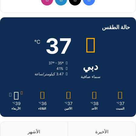
ي
X
ي
ن
س
ن
س
حالة الطقس
ب
ك
ت
37
℃
و
د
ق
ك
إ
ر
دبي
37º - 35º
41%
ن
ا
3.47 كيلومتر/ساعة
سماء صافية
م
39
36
37
38
37
℃
℃
℃
℃
℃
السبت
الأحد
الأثنين
الثلاثاء
الأربعاء
الأخيرة
الأشهر