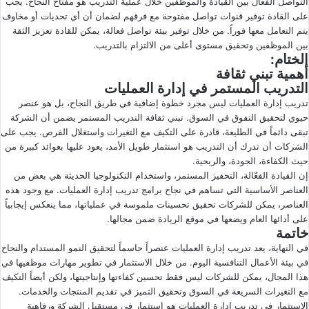
التواصل الفعّال بين القيادة والموظفين خلال عملية التدريب هو مفتاح النجاح. يجب
على القادة توفير قنوات تواصل مفتوحة مع فرقهم لضمان أن أي تحديات أو مخاوف
يتم التعامل معها فوراً. من خلال توفير بيئة تواصل فعالة، يمكن للقادة تعزيز الثقة
بين الموظفين وتحقيق مستوى أعلى من الالتزام بالتدريب.
الختام:
أهمية تبني ثقافة
التدريب المستمر في إدارة العمليات
تدريب إدارة العمليات ليس مجرد خطوة إضافية في طريق النجاح، بل هو عنصر
حيوي لتحقيق التفوق في السوق. تبني ثقافة التدريب المستمر يضمن أن الشركة
تبقى دائماً في الطليعة، قادرة على التكيف مع التغيرات واستغلال الفرص. يجب على
الشركات أن تدرك أن التدريب هو استثمار طويل الأمد، يعود عليها بعوائد كبيرة من
حيث الكفاءة، الجودة، والربحية.
إن القيادة الفعّالة، التحفيز المستمر، واستخدام التكنولوجيا الحديثة هي بعض من
العناصر الأساسية التي تساهم في نجاح برامج تدريب إدارة العمليات. مع وجود هذه
العناصر، يمكن للشركات تحقيق تحسينات ملموسة في عملياتها، مما ينعكس إيجابياً
على أدائها العام ويضعها في موقع الريادة ضمن مجالها.
خاتمة
في النهاية، يعد تدريب إدارة العمليات عنصراً حاسماً لتحقيق النمو المستدام والنجاح
في بيئة الأعمال التنافسية اليوم. من خلال الاستثمار في تطوير مهارات موظفيها في
هذا المجال، يمكن للشركات ليس فقط تحسين كفاءتها وإنتاجيتها، ولكن أيضاً التكيف
مع التغيرات السريعة في السوق وتحقيق التميز في تقديم المنتجات والخدمات.
الاستثمار في تدريب إدارة العمليات هو استثمار في مستقبل الشركة ورفاهية