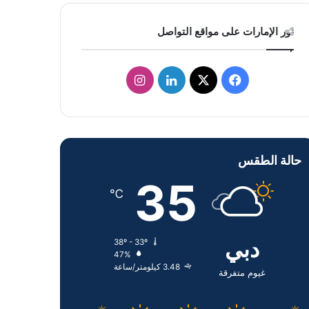
نور الإمارات على مواقع التواصل
ف
ل
ا
ي
X
ي
ن
س
ن
س
حالة الطقس
ب
ك
ت
35
و
د
ق
℃
ك
إ
ر
دبي
38º - 33º
ن
ا
47%
3.48 كيلومتر/ساعة
م
غيوم متفرقة