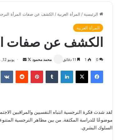
الرئيسية
/
المرأة العربية
/
الكشف عن صفات المرأة النرج
المرأة العربية
الكشف عن صفات الم
0
1
11 دقائق
محمد محمود
ت
أ
يونيو 12, 2024
ا
ر
فيسبوك
‫X
لينكدإن
‏Tumblr
بينتيريست
‏Reddit
‏te
ب
س
ع
ل
ع
ب
ل
ر
ى
ي
لقد شدت فكرة النرجسية انتباه النفسيين والمراقبين الاجتم
X
د
موضوعًا للدراسة المكثفة. من بين مظاهر النرجسية المتنوع
ا
إ
السلوك البشري.
ل