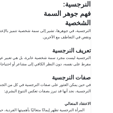
ك
النرجسية:
ت
فهم جوهر السمة
ر
و
الشخصية
ن
النرجسية، في جوهرها، تشير إلى سمة شخصية تتميز بالإعتقاد 
ي
ونقص في التعاطف مع الآخرين.
ا
تعريف النرجسية
النرجسية ليست مجرد سمة شخصية عابرة، بل هي تعبير عن ت
مفرط على نفسه، دون النظر الكافي إلى مشاعر أو احتياجات
صفات النرجسية
في حين يمكن العثور على صفات النرجسية في كل من الجنسين،
النرجسية، نجد أنها قد تبرز بصفات تعكس التنوع البشري:
الاعتقاد المتعالي
المرأة النرجسية تظهر إيمانًا متعاليًا بأهميتها الفردية،