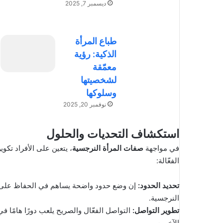
ديسمبر 7, 2025
طباع المرأة
الذكية: رؤية
معمّقة
لشخصيتها
وسلوكها
نوفمبر 20, 2025
استكشاف التحديات والحلول
في مواجهة
صفات المرأة النرجسية
، يتعين على الأفراد تك
الفعّالة:
تحديد الحدود
:
إن وضع حدود واضحة يساهم في الحفاظ على ال
النرجسية.
تطوير التواصل
:
التواصل الفعّال والصريح يلعب دورًا هامًا 
الآخرين.