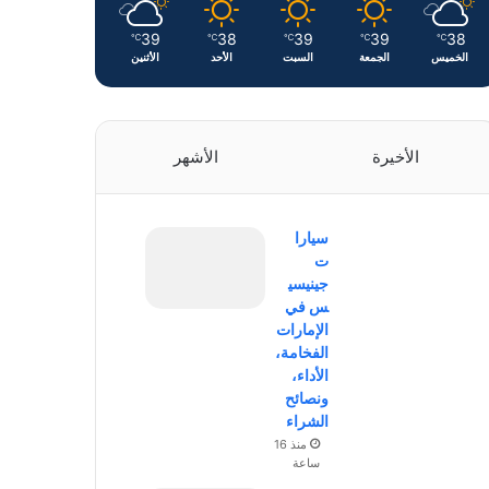
39
38
39
39
38
℃
℃
℃
℃
℃
الخميس
الجمعة
السبت
الأحد
الأثنين
الأخيرة
الأشهر
سيارا
ت
جينيسي
س في
الإمارات
الفخامة،
الأداء،
ونصائح
الشراء
منذ 16
ساعة