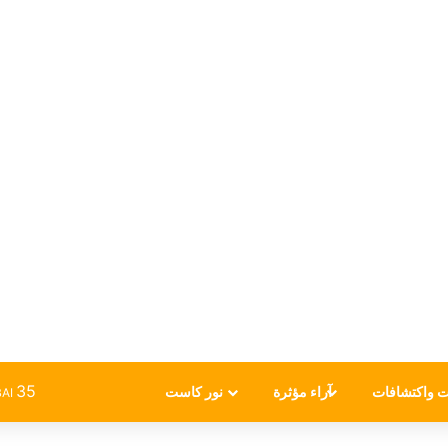
35
ت واكتشافات
آراء مؤثرة
نور كاست
AI