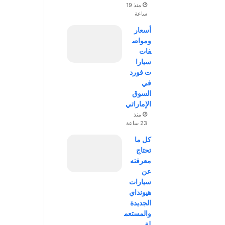
منذ 19
ساعة
أسعار
ومواص
فات
سيارا
ت فورد
في
السوق
الإماراتي
منذ
23 ساعة
كل ما
تحتاج
معرفته
عن
سيارات
هيونداي
الجديدة
والمستعم
لة