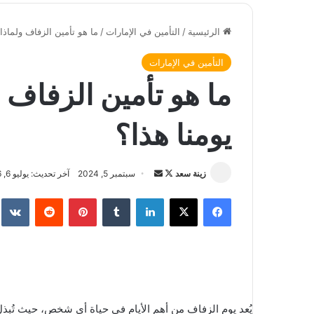
الرئيسية
/
التأمين في الإمارات
/
ما هو تأمين الزفاف ولماذا
التأمين في الإمارات
ما هو تأمين الزفاف 
يومنا هذا؟
زينة سعد
ت
أ
سبتمبر 5, 2024
آخر تحديث: يوليو 6, 2026
ا
ر
فيسبوك
‫X
لينكدإن
‏Tumblr
بينتيريست
‏Reddit
‏te
ب
س
ع
ل
ع
ب
ل
ر
ى
ي
X
د
يُعد يوم الزفاف من أهم الأيام في حياة أي شخص، حيث تُبذل
ا