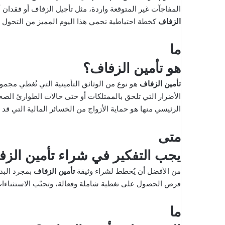
إ
المفاجآت غير المتوقعة واردة، مثل تأجيل الزفاف أو فقدان أ
ل
الزفاف
كخطة احتياطية تحمي هذا اليوم المميز من التحول 
ك
ت
ما
ر
هو تأمين الزفاف؟
و
ن
تأمين الزفاف
هو نوع من الوثائق التأمينية التي تُغطي مجموع
ي
الأضرار التي تلحق بالممتلكات أو حتى حالات الطوارئ الصح
ا
الرئيسي منها هو حماية الأزواج من الخسائر المالية التي ق
متى
يجب التفكير في شراء تأمين الز
من الأفضل أن يُخطط لشراء وثيقة
تأمين الزفاف
بمجرد البدء
فرص الحصول على تغطية شاملة وفعالة، وتجنّب الاستثناءات
ما