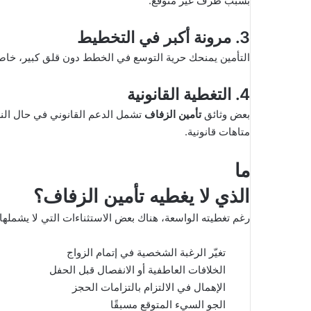
بسبب ظرف غير متوقع.
3. مرونة أكبر في التخطيط
التأمين يمنحك حرية التوسع في الخطط دون قلق كبير، خاصة
4. التغطية القانونية
بعض وثائق
تأمين الزفاف
تشمل الدعم القانوني في حال النز
متاهات قانونية.
ما
الذي لا يغطيه تأمين الزفاف؟
رغم تغطيته الواسعة، هناك بعض الاستثناءات التي لا يشملها ا
تغيّر الرغبة الشخصية في إتمام الزواج
الخلافات العاطفية أو الانفصال قبل الحفل
الإهمال في الالتزام بالتزامات الحجز
الجو السيء المتوقع مسبقًا