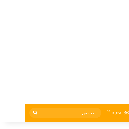
℃
36
بحث
DUBAI
عن