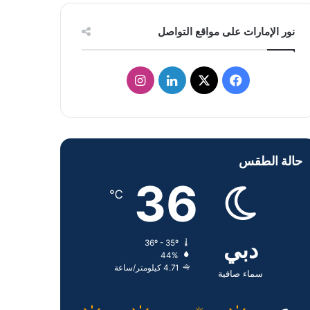
نور الإمارات على مواقع التواصل
ف
ل
ا
ي
X
ي
ن
س
ن
س
حالة الطقس
ب
ك
ت
36
و
د
ق
℃
ك
إ
ر
دبي
36º - 35º
ن
ا
44%
4.71 كيلومتر/ساعة
م
سماء صافية