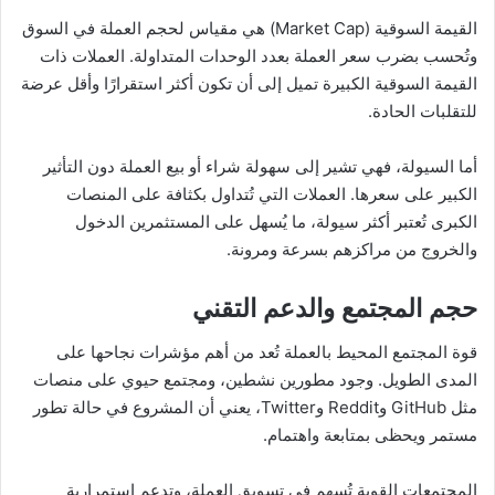
القيمة السوقية (Market Cap) هي مقياس لحجم العملة في السوق
وتُحسب بضرب سعر العملة بعدد الوحدات المتداولة. العملات ذات
القيمة السوقية الكبيرة تميل إلى أن تكون أكثر استقرارًا وأقل عرضة
للتقلبات الحادة.
أما السيولة، فهي تشير إلى سهولة شراء أو بيع العملة دون التأثير
الكبير على سعرها. العملات التي تُتداول بكثافة على المنصات
الكبرى تُعتبر أكثر سيولة، ما يُسهل على المستثمرين الدخول
والخروج من مراكزهم بسرعة ومرونة.
حجم المجتمع والدعم التقني
قوة المجتمع المحيط بالعملة تُعد من أهم مؤشرات نجاحها على
المدى الطويل. وجود مطورين نشطين، ومجتمع حيوي على منصات
مثل GitHub وReddit وTwitter، يعني أن المشروع في حالة تطور
مستمر ويحظى بمتابعة واهتمام.
المجتمعات القوية تُسهم في تسويق العملة، وتدعم استمرارية