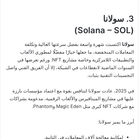
3. سولانا
(Solana – SOL)
سولانا
اكتسبت شهرة واسعة بفضل سرعتها العالية وتكلفة
المعاملات المنخفضة، ما جعلها خيارًا مفضّلًا لمطوري الألعاب
والتطبيقات اللامركزية وخاصة مشاريع NFT. ورغم تعرضها في
السنوات الماضية لانقطاعات في الشبكة، إلا أن الفريق الفني واصل
التحسينات التقنية بثبات.
في 2025، عادت سولانا لتنافس بقوة مع اعتماد مؤسسات بارزة
عليها في مشاريع الميتافيرس والألعاب الرقمية، مدعومة بشراكات
مع شركات NFT كبرى مثل Magic Eden وPhantom.
أبرز ما يميز سولانا:
إمكانية معالجة آلاف المعاملات في الثانية.