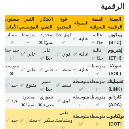
الرقمية
العملة
القيمة
قوة
الابتكار
التبني
مستوى
السيولة
الرقمية
السوقية
المجتمع
التقني
المؤسسي
الأمان
بيتكوين
عالية
قوي جدًا
محدود
متوسط
ممتاز
عالية ✅
(BTC)
جدًا ✅
✅
نسبيًا ❌
✅
✅
إيثيريوم
عالية
عالي
جيد جدًا
عالية ✅
قوي ✅
عالي ✅
(ETH)
جدًا ✅
جدًا ✅
✅
سولانا
متوسطة
متوسط
عالية ✅
نشط ✅
عالي ✅
عالي ✅
❌
✅
(SOL)
تشينلينك
متوسطة
متوسطة
مميز
نشط ✅
متنوع ✅
جيد ✅
(LINK)
✅
✅
جدًا ✅
كاردانو
متوسطة
متوسطة
تطوري
محدود
قوي ✅
جيد ✅
(ADA)
✅
✅
بطيء ❌
نسبيًا ❌
تقني
بولكادوت
متوسطة
متوسطة
ومتماسك
مبتكر ✅
معتدل ✅
جيد ✅
✅
✅
(DOT)
✅