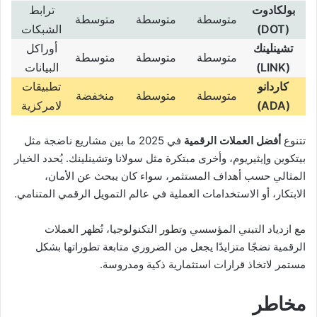
بولكادوت
ترابط
متوسطة
متوسطة
متوسطة
(DOT)
الشبكات
تشينلينك
أوراكل
متوسطة
متوسطة
متوسطة
(LINK)
البيانات
كاردانو
تطبيقات
متوسطة
متوسطة
منخفضة
(ADA)
لامركزية
تتنوع
أفضل العملات الرقمية
في 2025 ما بين مشاريع ناضجة مثل
بيتكوين وإيثيريوم، وأخرى مبتكرة مثل سولانا وتشينلينك. يُحدد الخيار
المثالي حسب أهداف المستثمر، سواء كان يبحث عن الأمان،
الابتكار، أو الاستخدامات العملية في عالم التمويل الرقمي المتنامي.
مع ازدياد التبني المؤسسي وتطور التكنولوجيا، تُظهر العملات
الرقمية نضجًا متزايدًا يجعل من الضروري متابعة تطوراتها بشكل
مستمر لاتخاذ قرارات استثمارية ذكية ومدروسة.
مخاطر