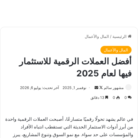
الرئيسية
/
المال والأعمال
المال والأعمال
أفضل العملات الرقمية للاستثمار
فيها لعام 2025
مشهور سالم
ت
أ
نوفمبر 1, 2025
آخر تحديث: يوليو 6, 2026
ا
ر
0
0
13 دقائق
ب
س
ع
ل
ع
ب
في عالم يشهد تحولًا رقميًا متسارعًا، أصبحت العملات الرقمية واحدة
ل
ر
من أبرز أدوات الاستثمار الحديثة التي تستقطب انتباه الأفراد
ى
ي
والمؤسسات على حد سواء. مع نمو السوق وتنوع المشاريع، يبرز