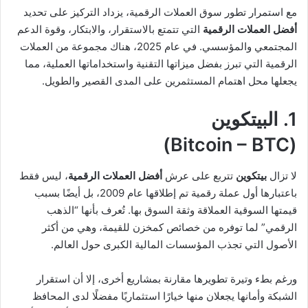
مع استمرار تطور سوق العملات الرقمية، يزداد التركيز على تحديد
أفضل العملات الرقمية
التي تتمتع بالاستقرار، والابتكار، وقوة الدعم
المجتمعي والمؤسسي. في عام 2025، هناك مجموعة من العملات
الرقمية التي تبرز بفضل ميزاتها التقنية واستخداماتها العملية، مما
يجعلها محل اهتمام المستثمرين على المدى القصير والطويل.
1. البيتكوين
(Bitcoin – BTC)
لا تزال
بيتكوين
تتربع على عرش
أفضل العملات الرقمية
، ليس فقط
باعتبارها أول عملة رقمية تم إطلاقها عام 2009، بل أيضًا بسبب
قيمتها السوقية العملاقة وثقة السوق بها. تُعرف بأنها “الذهب
الرقمي” لما توفره من خصائص كمخزن للقيمة، وهي من أكثر
الأصول التي تجذب المؤسسات المالية الكبرى حول العالم.
ورغم بطء وتيرة تطويرها مقارنة بمشاريع أخرى، إلا أن استقرار
الشبكة وأمانها يجعلان منها خيارًا استثماريًا مفضلًا لدى المحافظ