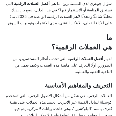
X
د
سؤال جوهري لدى المستثمرين: ما هي
أفضل العملات الرقمية
التي
ا
تستحق المتابعة أو الاستثمار فيها؟ في هذا الدليل، نضع بين يديك
إ
تحليلًا شاملًا ومحدثًا لأهم العملات الرقمية الواعدة في 2025، بناءً
ل
على الأداء الفعلي، الابتكار التقني، مدى الاعتماد، وتوجهات السوق.
ك
ت
ما
ر
و
هي العملات الرقمية؟
ن
ي
لفهم
أفضل العملات الرقمية
التي تجذب أنظار المستثمرين، من
ا
الضروري أولًا التعرف على ماهية هذه العملات وكيف تعمل من
الناحية التقنية والعملية.
التعريف والمفاهيم الأساسية
العملات الرقمية هي شكل من أشكال الأصول الرقمية التي تُستخدم
كوسيلة لتبادل القيمة عبر الإنترنت. تعتمد هذه العملات على تقنية
تُعرف باسم “البلوكشين”، وهي قاعدة بيانات لا مركزية يتم فيها
تسجيل المعاملات بطريقة شفافة وآمنة لا يمكن التلاعب بها.