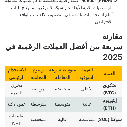
Render (RNDR)
: عملة رقمية مخصصة لدعم عمليات معالجة
الرسوميات ثلاثية الأبعاد عبر شبكة لا مركزية، ما يفتح الباب
أمام استخدامات واسعة في التصميم، الألعاب، والواقع
الافتراضي.
مقارنة
سريعة بين أفضل العملات الرقمية في
2025
القيمة
متوسط سرعة
رسوم
الاستخدام
العملة
السوقية
المعاملة
المعاملة
الرئيسي
بيتكوين
مخزن
الأعلى
منخفضة
مرتفعة
(BTC)
للقيمة
إيثيريوم
عالية
متوسطة
متوسطة
عقود ذكية
(ETH)
تطبيقات
سولانا
(SOL)
متوسطة
عالية
منخفضة
NFT