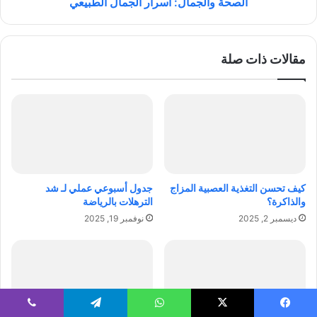
م
الصحة والجمال: أسرار الجمال الطبيعي
ب
ا
ا
ل
ب
:
مقالات ذات صلة
و
أ
ا
س
ل
ر
أ
ا
ع
ر
ر
ا
ا
ل
ض
ج
و
م
كيف تحسن التغذية العصبية المزاج
جدول أسبوعي عملي لـ شد
ط
ا
والذاكرة؟
الترهلات بالرياضة
ر
ل
ديسمبر 2, 2025
نوفمبر 19, 2025
ق
ا
ا
ل
ل
ط
ع
ب
ل
ي
ا
ع
ج
ي