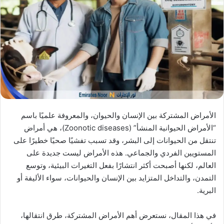
X
د
ا
إ
ل
ك
ت
ر
و
ن
ي
الأمراض المشتركة بين الإنسان والحيوان، والمعروفة علميًا باسم
ا
“الأمراض الحيوانية المنشأ” (Zoonotic diseases)، هي أمراض
تنتقل من الحيوانات إلى البشر، وقد تسبب تفشيًا صحيًا خطيرًا على
المستويين الفردي والجماعي. هذه الأمراض ليست جديدة على
العالم، لكنها أصبحت أكثر انتشارًا بفعل التغيرات البيئية، وتوسع
التمدن، والتداخل المتزايد بين الإنسان والحيوانات، سواء الأليفة أو
البرية.
في هذا المقال، نستعرض أهم الأمراض المشتركة، طرق انتقالها،