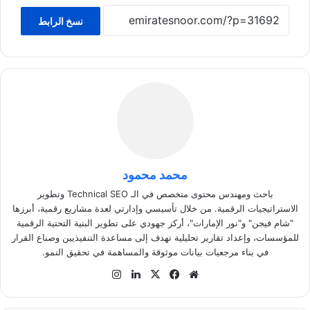
نسخ الرابط
محمد محمود
باحث ومهندس محتوى متخصص في الـ Technical SEO وتطوير
الاستراتيجيات الرقمية. من خلال تأسيسي وإدارتي لعدة مشاريع رقمية، أبرزها
"شام فيجن" و"نور الإمارات"، أركز جهودي على تطوير البنية التحتية الرقمية
للمؤسسات، وإعداد تقارير تحليلية تهدف إلى مساعدة التنفيذيين وصناع القرار
في بناء مرجعيات بيانات موثوقة والمساهمة في تحقيق النمو.
موق
في
‫X
لينك
انس
ع
سب
دإن
تقر
الوي
وك
ام