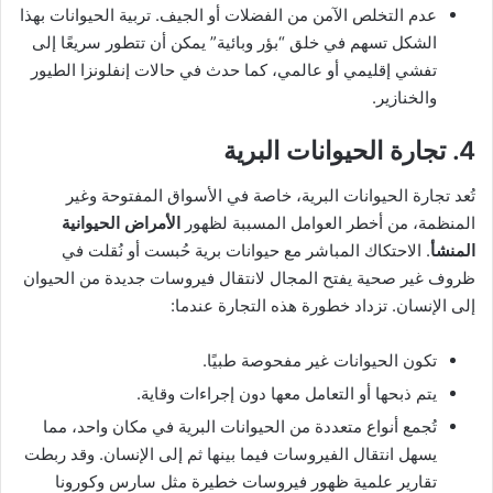
عدم التخلص الآمن من الفضلات أو الجيف. تربية الحيوانات بهذا
الشكل تسهم في خلق “بؤر وبائية” يمكن أن تتطور سريعًا إلى
تفشي إقليمي أو عالمي، كما حدث في حالات إنفلونزا الطيور
والخنازير.
4. تجارة الحيوانات البرية
تُعد تجارة الحيوانات البرية، خاصة في الأسواق المفتوحة وغير
المنظمة، من أخطر العوامل المسببة لظهور
الأمراض الحيوانية
المنشأ
. الاحتكاك المباشر مع حيوانات برية حُبست أو نُقلت في
ظروف غير صحية يفتح المجال لانتقال فيروسات جديدة من الحيوان
إلى الإنسان. تزداد خطورة هذه التجارة عندما:
تكون الحيوانات غير مفحوصة طبيًا.
يتم ذبحها أو التعامل معها دون إجراءات وقاية.
تُجمع أنواع متعددة من الحيوانات البرية في مكان واحد، مما
يسهل انتقال الفيروسات فيما بينها ثم إلى الإنسان. وقد ربطت
تقارير علمية ظهور فيروسات خطيرة مثل سارس وكورونا