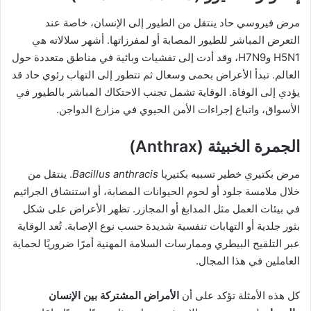
مرض فيروسي حاد ينتقل من الطيور إلى الإنسان، خاصة عند
التعرض المباشر للطيور المصابة أو لمفرزاتها. أشهر سلالاته هي
H5N1 وH7N9، وقد أدت إلى تفشيات وبائية في مناطق متعددة حول
العالم. تبدأ الأعراض بحمى وسعال ثم تتطور إلى التهاب رئوي حاد قد
يؤدي إلى الوفاة. الوقاية تشمل تجنب الاحتكاك المباشر بالطيور في
الأسواق، واتباع إجراءات الأمن الحيوي في مزارع الدواجن.
الجمرة الخبيثة (Anthrax)
مرض بكتيري خطير تسببه بكتيريا
Bacillus anthracis
. ينتقل من
خلال ملامسة جلود أو لحوم الحيوانات المصابة، أو استنشاق الجراثيم
في بيئات العمل مثل المدابغ أو المجازر. تظهر الأعراض على شكل
بثور جلدية أو التهابات تنفسية شديدة حسب نوع الإصابة. تُعد الوقاية
عبر التلقيح البيطري وممارسات السلامة المهنية أمرًا ضروريًا لحماية
العاملين في هذا المجال.
كل هذه الأمثلة تؤكد على أن
الأمراض المشتركة بين الإنسان