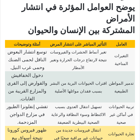
يوضح العوامل المؤثرة في انتشار
الأمراض
المشتركة بين الإنسان والحيوان
العامل
التأثير المباشر على انتشار المرض
أمثلة وتوضيحات
توسع انتشار البعوض
تغير أنماط الحشرات والفيروسات
التغيرات
الناقل لحمى الضنك
نتيجة لارتفاع درجات الحرارة وتغير
المناخية
وحمى غرب النيل.
الأمطار
دخول الخفافيش
والقوارض إلى القرى
تدمير المواطن
اقتراب الحيوانات البرية من البشر
والمزارع القريبة من
الطبيعية
بسبب فقدان موائلها الأصلية
الغابات.
تفشي إنفلونزا الطيور
تربية الحيوانات
تسهيل انتقال العدوى بسبب
في مزارع الدواجن
في أماكن غير
الاكتظاظ وسوء النظافة والرعاية
المزدحمة.
صحية
الصحية البيطرية الضعيفة
ظهور فيروس كورونا
انتقال فيروسات جديدة من
تجارة الحيوانات
نتيجة أسواق بيع
حيوانات غير مراقبة صحيًا في