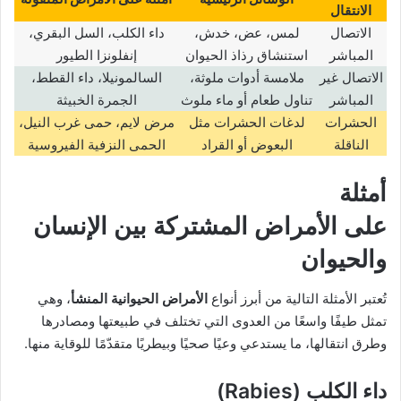
الانتقال
الاتصال
لمس، عض، خدش،
داء الكلب، السل البقري،
المباشر
استنشاق رذاذ الحيوان
إنفلونزا الطيور
الاتصال غير
ملامسة أدوات ملوثة،
السالمونيلا، داء القطط،
المباشر
تناول طعام أو ماء ملوث
الجمرة الخبيثة
الحشرات
لدغات الحشرات مثل
مرض لايم، حمى غرب النيل،
الناقلة
البعوض أو القراد
الحمى النزفية الفيروسية
أمثلة
على
الأمراض المشتركة بين الإنسان
والحيوان
تُعتبر الأمثلة التالية من أبرز أنواع
الأمراض الحيوانية المنشأ
، وهي
تمثل طيفًا واسعًا من العدوى التي تختلف في طبيعتها ومصادرها
وطرق انتقالها، ما يستدعي وعيًا صحيًا وبيطريًا متقدّمًا للوقاية منها.
داء الكلب (Rabies)