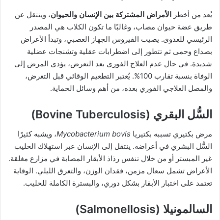
يُعد من أخطر
الأمراض المشتركة بين الإنسان والحيوان
، وينتقل عن
طريق عضة حيوان مصاب، وغالبًا ما تكون الكلاب هي المصدر
الرئيسي للعدوى. يصيب الفيروس الجهاز العصبي، وتبدأ الأعراض
بصداع وحمى ثم تتطور إلى اضطرابات عقلية وتشنجات عضلية
شديدة. في حال عدم العلاج الفوري بعد التعرض، يؤدي المرض إلى
الوفاة بنسبة تقارب 100%. يُعتبر التطعيم الوقائي قبل التعرض،
والمصل العلاجي الفوري بعده، من أهم وسائل الحماية.
السُّل البقري (Bovine Tuberculosis)
مرض بكتيري تسببه بكتيريا
Mycobacterium bovis
، ويشبه كثيرًا
السُّل البشري في أعراضه. ينتقل إلى الإنسان عبر استهلاك الحليب
غير المبستر أو من خلال تنفس رذاذ الأبقار المصابة في مزارع مغلقة.
الأعراض تشمل سعال مزمن، فقدان الوزن، والتعرق الليلي. الوقاية
تعتمد على اختبار الأبقار بشكل دوري، والبسترة الكاملة للحليب.
السالمونيلا (Salmonellosis)