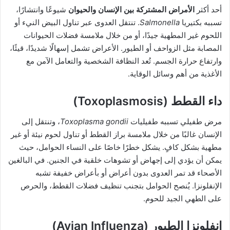
أحد أكثر
الأمراض المشتركة بين الإنسان والحيوان
شيوعًا وانتشارًا،
تسببه بكتيريا
Salmonella
. تنتقل العدوى عبر تناول البيض النيء أو
اللحوم غير المطهية جيدًا، أو من خلال ملامسة فضلات الحيوانات
المصابة مثل الزواحف أو الطيور. الأعراض تشمل إسهالًا شديدًا، قيئًا،
وارتفاع حرارة الجسم. تُعد النظافة الشخصية والتعامل الآمن مع
الأغذية من أهم وسائل الوقاية.
داء القطط (Toxoplasmosis)
مرض طفيلي تسببه طفيليات
Toxoplasma gondii
، وتنتقل إلى
الإنسان غالبًا من خلال ملامسة براز القطط أو تناول لحوم نيئة أو غير
مطهية بشكل كافٍ. يشكل خطرًا خاصًا على النساء الحوامل، حيث
يمكن أن يؤدي إلى إجهاض أو تشوهات خلقية في الجنين. في البالغين
الأصحاء قد تمر العدوى بدون أعراض أو بأعراض خفيفة تشبه
الإنفلونزا. يُنصح الحوامل بتجنب تنظيف فضلات القطط، والحرص
على الطهي الجيد للحوم.
إنفلونزا الطيور (Avian Influenza)