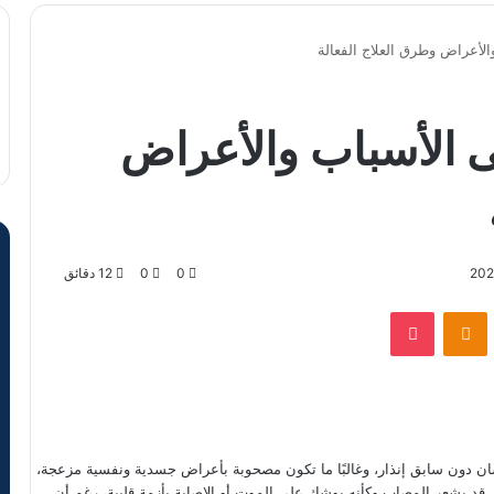
الأعراض وطرق العلاج الفعالة
ى الأسباب والأعراض
0
0
12 دقائق
VKontak
Odnoklassniki
‫Pocket
سان دون سابق إنذار، وغالبًا ما تكون مصحوبة بأعراض جسدية ونفسية مزعجة،
قد يشعر المصاب وكأنه يوشك على الموت أو الإصابة بأزمة قلبية، رغم أن