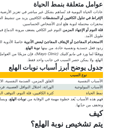
عوامل متعلقة بنمط الحياة
عادات الحياة اليومية قد تُساهم بشكل غير مباشر في تعزيز الأرضية
الإفراط في تناول الكافيين أو المنشطات
الكافيين يزيد من تنشيط ال
محفزات محتملة لنوبة هلع لدى الأشخاص الحساسين.
قلة النوم أو الإجهاد المزمن
النوم غير الكافي يضعف مرونة الدماغ في ا
طويل الأمد.
الاستخدام المفاجئ أو الإيقاف المفاجئ لبعض الأدوية
خاصةً الأدوية 
ردود فعل جسدية ونفسية حادة، من بينها
نوبة الهلع
.
ووفقًا لما ورد في
مايو كلينك
(Mayo Clinic)
، فإن مزيجًا من العوامل
الهلع، ولا يمكن حصر السبب في جانب واحد فقط.
جدول يوضح أبرز أسباب
نوبات الهلع
نوع السبب
الأسباب النفسية
القلق المزمن، الصدمة النفسية، الا
الأسباب البيولوجية
الوراثة، اختلال النواقل العصبية، ف
نمط الحياة
كثرة الكافيين، قلة النوم، التوقف ا
فهم هذه الأسباب يُعد خطوة مهمة في الوقاية من
نوبات الهلع
، ويسا
وتخفف من حدّتها.
كيف
يتم تشخيص
نوبة الهلع
؟