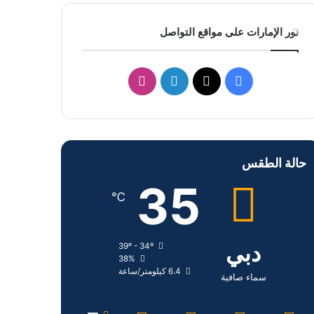
نور الإمارات على مواقع التواصل
ف
ل
ا
ي
X
ي
ن
س
ن
س
حالة الطقس
ب
ك
ت
35
و
د
ق
℃
ك
إ
ر
دبي
39º - 34º
ن
ا
38%
6.4 كيلومتر/ساعة
م
سماء صافية