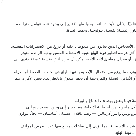
ميًا، إلا أن الأبحاث النفسية والطبية تُشير إلى وجود عدة عوامل مترابطة
ر رئيسية: نفسية، بيولوجية، ونمط الحياة.
ى الأشخاص الذين يعانون من ضغوط داخلية أو تاريخ من الاضطرابات النفسية.
أكثر عرضة لتطور
نوبة الهلع
نتيجة الاستجابة الفسيولوجية الزائدة للتوتر.
أو فقدان مفاجئ لأحد الأحبة يمكن أن تترك آثارًا نفسية عميقة تؤدي إلى
، مما يرفع من احتمالية الإصابة بـ
نوبة الهلع
في لحظات الضغط أو العزلة.
 الأماكن الضيقة والمزدحمة أن تحفز شعورًا بالخطر لدى بعض الأفراد، مما
ةً فيما يتعلق بوظائف الدماغ والوراثة.
كل ملحوظ من احتمالية الإصابة، مما يشير إلى وجود استعداد وراثي.
وتونين والنورأدرينالين — وهما ناقلان عصبيان أساسيان — يخلّ بتوازن
د الاستجابة، مما يؤدي إلى تفاعلات مبالغ فيها عند التعرض لمواقف
لـ
نوبة الهلع
.