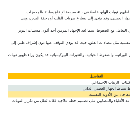
 لظهور
نوبات الهلع
، خاصةً في بيئة سريعة الإيقاع ومليئة بالمحفزات.
جهاز العصبي، وقد يؤدي إلى تسارع ضربات القلب أو رجفة اليدين، وهي
لتعامل مع الضغوط، بينما يُعد الإجهاد المزمن أحد أقوى مسببات التوتر
النفسية مثل مضادات القلق، حيث قد يؤدي التوقف عنها دون إشراف طبي إلى
 الوراثية، والضغوط الحياتية، والتغيرات البيوكيميائية قد يكون وراء ظهور نوبات
التفاصيل
كتئاب، الرهاب الاجتماعي
رط نشاط الجهاز العصبي الذاتي
لمفاجئ عن الأدوية النفسية
عد الأطباء والمصابين على تصميم خطة علاجية فعّالة تُقلل من تكرار النوبات