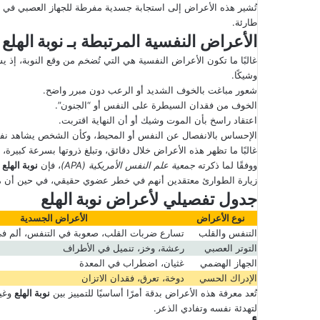
تُشير هذه الأعراض إلى استجابة جسدية مفرطة للجهاز العصبي في 
طارئة.
الأعراض النفسية المرتبطة بـ
نوبة الهلع
غالبًا ما تكون الأعراض النفسية هي التي تُضخم من وقع النوبة، إ
وشيكًا.
شعور مباغت بالخوف الشديد أو الرعب دون مبرر واضح.
الخوف من فقدان السيطرة على النفس أو “الجنون”.
اعتقاد راسخ بأن الموت وشيك أو أن النهاية اقتربت.
الإحساس بالانفصال عن النفس أو المحيط، وكأن الشخص يشاهد نفس
غالبًا ما تظهر هذه الأعراض خلال دقائق، وتبلغ ذروتها بسرعة كبيرة،
ووفقًا لما ذكرته
جمعية علم النفس الأمريكية
(APA)
، فإن
نوبة الهلع
ق
زيارة الطوارئ معتقدين أنهم في خطر عضوي حقيقي، في حين أن 
جدول تفصيلي لأعراض
نوبة الهلع
نوع الأعراض
الأعراض الجسدية
التنفس والقلب
تسارع ضربات القلب، صعوبة في التنفس، ألم في
التوتر العصبي
رعشة، وخز، تنميل في الأطراف
الجهاز الهضمي
غثيان، اضطراب في المعدة
الإدراك الحسي
دوخة، تعرق، فقدان الاتزان
تُعد معرفة هذه الأعراض بدقة أمرًا أساسيًا للتمييز بين
نوبة الهلع
وغير
لتهدئة نفسه وتفادي الذعر.