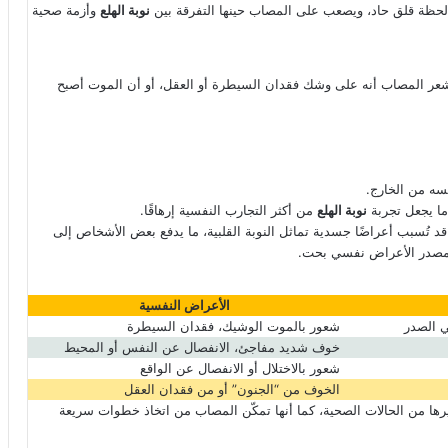
لحظة قلق حاد، ويصعب على المصاب حينها التفرقة بين
نوبة الهلع
وأزمة صحية
ذ يشعر المصاب أنه على وشك فقدان السيطرة أو العقل، أو أن الموت أصبح
ه من الخارج.
 ما يجعل تجربة
نوبة الهلع
من أكثر التجارب النفسية إرهاقًا.
د تُسبب أعراضًا جسدية تماثل النوبة القلبية، ما يدفع بعض الأشخاص إلى
مصدر الأعراض نفسي بحت.
الأعراض النفسية
 الصدر
شعور بالموت الوشيك، فقدان السيطرة
خوف شديد مفاجئ، الانفصال عن النفس أو المحيط
شعور بالاختلال أو الانفصال عن الواقع
الخوف من “الجنون” أو من فقدان العقل
ها من الحالات الصحية، كما أنها تمكّن المصاب من اتخاذ خطوات سريعة