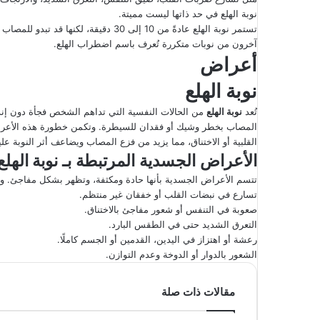
إ
نوبة الهلع في حد ذاتها ليست مميتة.
ل
تستمر نوبة الهلع عادةً من 10 إلى 30 دقي
آخرون من نوبات متكررة تُعرف باسم اضطراب الهلع.
ك
أعراض
ت
ر
نوبة الهلع
و
تُعد
نوبة الهلع
من الحالات النفسية التي تداهم الشخص فجأة دون إنذار
ن
المصاب بخطر وشيك أو فقدان للسيطرة. وتكمن خطورة هذه الأعرا
ي
القلبية أو الاختناق، مما يزيد من فزع المصاب ويضاعف أثر النوبة علي
ا
الأعراض الجسدية المرتبطة بـ
نوبة الهلع
تتسم الأعراض الجسدية بأنها حادة ومكثفة، وتظهر بشكل مفاجئ. وقد ت
تسارع في نبضات القلب أو خفقان غير منتظم.
صعوبة في التنفس أو شعور مفاجئ بالاختناق.
التعرق الشديد حتى في الطقس البارد.
رعشة أو اهتزاز في اليدين، القدمين أو الجسم كاملًا.
الشعور بالدوار أو الدوخة وعدم التوازن.
مقالات ذات صلة