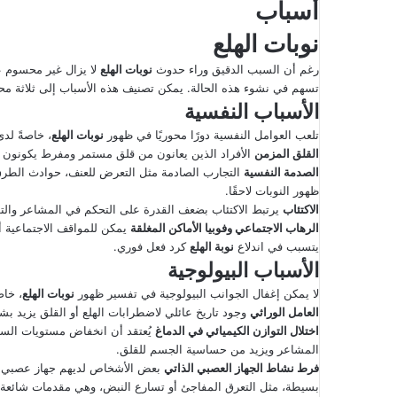
أسباب
نوبات الهلع
رغم أن السبب الدقيق وراء حدوث
نوبات الهلع
لا يزال غير محسوم عل
تسهم في نشوء هذه الحالة. يمكن تصنيف هذه الأسباب إلى ثلاثة محاو
الأسباب النفسية
تلعب العوامل النفسية دورًا محوريًا في ظهور
نوبات الهلع
، خاصةً لد
القلق المزمن
الأفراد الذين يعانون من قلق مستمر ومفرط يكونون 
الصدمة النفسية
التجارب الصادمة مثل التعرض للعنف، حوادث الطرق، 
ظهور النوبات لاحقًا.
الاكتئاب
يرتبط الاكتئاب بضعف القدرة على التحكم في المشاعر والتوتر
الرهاب الاجتماعي وفوبيا الأماكن المغلقة
يمكن للمواقف الاجتماعية أو
يتسبب في اندلاع
نوبة الهلع
كرد فعل فوري.
الأسباب البيولوجية
لا يمكن إغفال الجوانب البيولوجية في تفسير ظهور
نوبات الهلع
، خاص
العامل الوراثي
وجود تاريخ عائلي لاضطرابات الهلع أو القلق يزيد بش
اختلال التوازن الكيميائي في الدماغ
يُعتقد أن انخفاض مستويات السير
المشاعر ويزيد من حساسية الجسم للقلق.
فرط نشاط الجهاز العصبي الذاتي
بعض الأشخاص لديهم جهاز عصبي شدي
بسيطة، مثل التعرق المفاجئ أو تسارع النبض، وهي مقدمات شائعة 