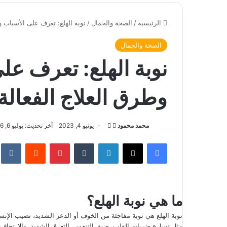
الرئيسية
/
الصحة والجمال
/
نوبة الهلع: تعرف على الأسباب و
الصحة والجمال
نوبة الهلع: تعرف عل
وطرق العلاج الفعالة
محمد محمود
ت
أ
يونيو 4, 2023
آخر تحديث: يوليو 6, 2026
ا
ر
فيسبوك
‫X
لينكدإن
‏Tumblr
بينتيريست
‏Reddit
‏te
ب
س
ع
ل
ع
ب
ل
ر
ما هي نوبة الهلع؟
ى
ي
X
د
نوبة الهلع هي نوبة مفاجئة من الخوف أو الذعر الشديد، تصيب الإن
ا
مثل تسارع ضربات القلب، ضيق التنفس، التعرق الشديد، والارتجاف. 