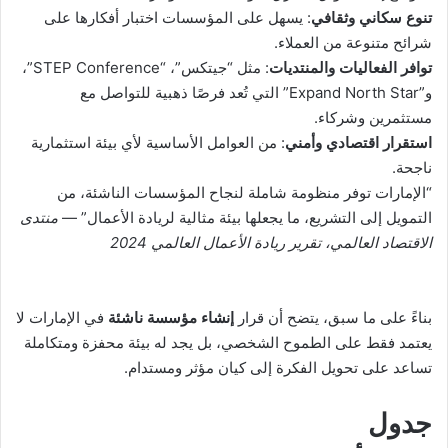
تنوع سكاني وثقافي
: يسهل على المؤسسات اختبار أفكارها على
شرائح متنوعة من العملاء.
توافر الفعاليات والمنتديات
: مثل “جيتكس”، “STEP Conference”،
و”Expand North Star” التي تُعد فرصًا ذهبية للتواصل مع
مستثمرين وشركاء.
استقرار اقتصادي وأمني
: من العوامل الأساسية لأي بيئة استثمارية
ناجحة.
“الإمارات توفر منظومة شاملة لنجاح المؤسسات الناشئة، من
التمويل إلى التشريع، ما يجعلها بيئة مثالية لريادة الأعمال” —
منتدى
الاقتصاد العالمي، تقرير ريادة الأعمال العالمي
2024
بناءً على ما سبق، يتضح أن قرار
إنشاء مؤسسة ناشئة
في الإمارات لا
يعتمد فقط على الطموح الشخصي، بل يجد له بيئة محفزة ومتكاملة
تساعد على تحويل الفكرة إلى كيان مؤثر ومستدام.
جدول