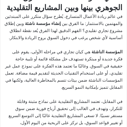
X
د
الجوهري بينها وبين المشاريع التقليدية
ا
إ
في عالم ريادة الأعمال المتسارع، يُطرح سؤال متكرر على المبتدئين
ل
والمهتمين بالاستثمار: ما الفرق بين
إنشاء مؤسسة ناشئة
وبين إطلاق
ك
مشروع تجاري تقليدي؟ الفهم الدقيق لهذا الفرق يُعد نقطة انطلاق
ت
أساسية لأي شخص يرغب في دخول السوق بروح الريادة والابتكار.
ر
و
المؤسسة الناشئة
هي كيان تجاري في مراحله الأولى، يقوم على
ن
فكرة جديدة أو مبتكرة تستهدف حل مشكلة قائمة أو تلبية حاجة
ي
حقيقية في السوق. وغالبًا ما تعتمد هذه الفكرة على نموذج عمل غير
ا
تقليدي، أو على استخدام التقنيات الحديثة لتقديم قيمة مضافة. تعمل
المؤسسات الناشئة ضمن بيئات تتسم بالمخاطرة العالية، ولكنها في
المقابل تتميز بإمكانية النمو السريع.
في المقابل، تعتمد المشاريع التقليدية على نماذج مثبتة وقابلة
للتكرار، وتهدف في الغالب إلى تحقيق أرباح فورية ضمن سوق
مستقر نسبيًا. لا تسعى المشاريع التقليدية غالبًا إلى التوسع السريع
أو تغيير قواعد السوق، بل تركز على الربحية من اليوم الأول،