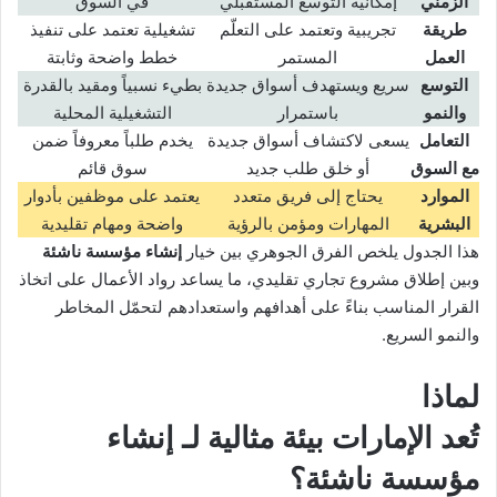
الزمني
إمكانية التوسع المستقبلي
في السوق
طريقة
تجريبية وتعتمد على التعلّم
تشغيلية تعتمد على تنفيذ
العمل
المستمر
خطط واضحة وثابتة
التوسع
سريع ويستهدف أسواق جديدة
بطيء نسبياً ومقيد بالقدرة
والنمو
باستمرار
التشغيلية المحلية
التعامل
يسعى لاكتشاف أسواق جديدة
يخدم طلباً معروفاً ضمن
مع السوق
أو خلق طلب جديد
سوق قائم
الموارد
يحتاج إلى فريق متعدد
يعتمد على موظفين بأدوار
البشرية
المهارات ومؤمن بالرؤية
واضحة ومهام تقليدية
هذا الجدول يلخص الفرق الجوهري بين خيار
إنشاء مؤسسة ناشئة
وبين إطلاق مشروع تجاري تقليدي، ما يساعد رواد الأعمال على اتخاذ
القرار المناسب بناءً على أهدافهم واستعدادهم لتحمّل المخاطر
والنمو السريع.
لماذا
تُعد الإمارات بيئة مثالية لـ
إنشاء
مؤسسة ناشئة
؟