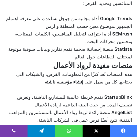
المنافسين وتحديد الفرص:
Google Trends
أداة مجانية من جوجل تساعدك على معرفة اهتمام
الجمهور بموضوع معين حسب المنطقة والزمن.
SEMrush
أداة احترافية لتحليل المنافسين، الكلمات المفتاحية،
وتحسين محركات البحث.
Statista
منصة إحصائية ضخمة تقدم تقارير وبيانات سوقية موثوقة
لمختلف القطاعات حول العالم.
منصات مفيدة لرواد الأعمال
هذه المنصات تُعد كنزًا من المعلومات، الفرص، والشبكات التي
يحتاجها كل من يعمل على
إنشاء مؤسسة ناشئة
:
StartupBlink
تقدم خريطة عالمية للمشاريع الناشئة، وتعرض
تصنيف المدن من حيث البيئة الداعمة لريادة الأعمال.
AngelList
منصة رائدة لربط رواد الأعمال بالمستثمرين والمواهب
التقنية، تتيح أيضًا فرص عمل في الشركات الناشئة.
Crunchbase
قاعدة بيانات عالمية تعرض معلومات عن الشركات
الناشئة، الجولات التمويلية، والمستثمرين.