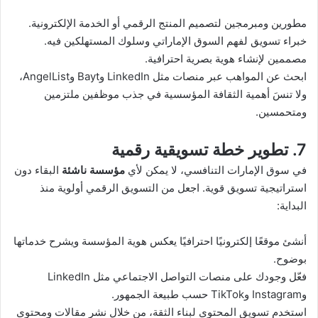
مطورين ومبرمجين لتصميم المنتج الرقمي أو الخدمة الإلكترونية.
خبراء تسويق لفهم السوق الإماراتي وسلوك المستهلكين فيه.
مصممين لإنشاء هوية بصرية احترافية.
ابحث عن المواهب عبر منصات مثل LinkedIn وBayt وAngelList،
ولا تنسَ أهمية الثقافة المؤسسية في جذب موظفين ملتزمين
ومتحمسين.
7. تطوير خطة تسويقية رقمية
في سوق الإمارات التنافسي، لا يمكن لأي
مؤسسة ناشئة
البقاء دون
استراتيجية تسويق قوية. اجعل من التسويق الرقمي أولوية منذ
البداية:
أنشئ موقعًا إلكترونيًا احترافيًا يعكس هوية المؤسسة ويشرح خدماتها
بوضوح.
فعّل وجودك على منصات التواصل الاجتماعي مثل LinkedIn
وInstagram وTikTok حسب طبيعة الجمهور.
استخدم تسويق المحتوى لبناء الثقة، من خلال نشر مقالات ومحتوى