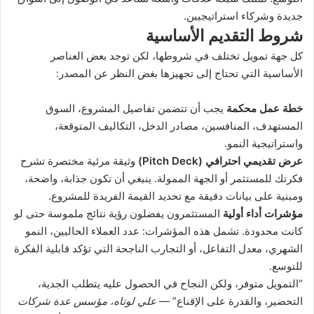
جديدة وشركاء استراتيجيين.
شروط التقديم الأساسية
كل جهة تمويل تختلف في شروطها، لكن توجد بعض العناصر
الأساسية التي تحتاج إلى تجهيزها بغض النظر عن المصدر:
خطة عمل محكمة
يجب أن تتضمن تفاصيل المشروع، السوق
المستهدف، المنافسين، مصادر الدخل، التكاليف المتوقعة،
واستراتيجية النمو.
عرض تقديمي احترافي
(Pitch Deck)
وثيقة مرئية مختصرة تشرح
فكرتك للمستثمر أو الجهة الممولة. ينبغي أن تكون جذابة، واضحة،
ومبنية على بيانات دقيقة مع تحديد القيمة الفريدة للمشروع.
مؤشرات أداء أولية
المستثمرون يفضلون رؤية نتائج ملموسة حتى لو
كانت محدودة. تشمل هذه المؤشرات: عدد العملاء الحاليين، النمو
الشهري، معدل التفاعل، أو التجارب الناجحة التي تؤكد قابلية الفكرة
للتوسع.
“التمويل متوفر، ولكن النجاح في الحصول عليه يتطلب الجدية،
التحضير، والقدرة على الإقناع” —
علي لوتاه، مؤسس عدة شركات