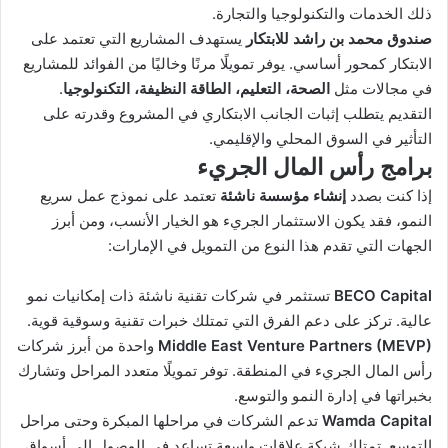
ذلك الخدمات والتكنولوجيا والتجارة.
صندوق محمد بن راشد للابتكار
يستهدف المشاريع التي تعتمد على
الابتكار كمحور أساسي. يوفر تمويلًا مرنًا وخاليًا من الفوائد للمشاريع
في مجالات مثل
الصحة، التعليم، الطاقة النظيفة، التكنولوجيا
.
التقديم يتطلب إثبات الجانب الابتكاري في المشروع وقدرته على
التأثير في السوق المحلي والإقليمي.
برامج رأس المال الجريء
إذا كنت بصدد
إنشاء مؤسسة ناشئة
تعتمد على نموذج عمل سريع
النمو، فقد يكون الاستثمار الجريء هو الخيار الأنسب، ومن أبرز
الجهات التي تقدم هذا النوع من التمويل في الإمارات:
BECO Capital
تستثمر في شركات تقنية ناشئة ذات إمكانيات نمو
عالية. تركز على دعم الفرق التي تمتلك خبرات تقنية وسوقية قوية.
Middle East Venture Partners (MEVP)
واحدة من أبرز شركات
رأس المال الجريء في المنطقة. توفر تمويلًا متعدد المراحل وتشارك
بخبراتها في إدارة النمو والتوسع.
Wamda Capital
تدعم الشركات في مراحلها المبكرة وحتى مراحل
التوسع. تمتلك شبكة علاقات واسعة تساعد في الوصول إلى أسواق