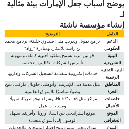
يوضح أسباب جعل الإمارات بيئة مثالية
لـ
إنشاء مؤسسة ناشئة
العامل
التوضيح
الدعم
برامج تمويل وتدريب مثل: صندوق خليفة، برنامج محمد
الحكومي
بن راشد للابتكار، ومبادرة “رواد”
البنية
قوانين مرنة تسمح بملكية أجنبية كاملة، وسهولة
التشريعية
تأسيس الشركات بتكاليف منخفضة
البنية التحتية
خدمات إلكترونية متقدمة لتسجيل الشركات وإدارتها
الرقمية
المناطق
مثل مدينة دبي للإنترنت، وأبوظبي جلوبال ماركت، تتيح
الحرة
وصولًا مباشرًا للأسواق العالمية
حاضنات
مراكز مثل Hub71، in5، وشراع توفر تدريبًا، تمويلًا،
الأعمال
ومساحات عمل
الموقع
موقع استراتيجي بين آسيا، أوروبا، وأفريقيا يسهل
الجغرافي
الوصول إلى أسواق متعددة
التنوع
سوق محلي متنوع يتيح اختبار المنتجات والخدمات