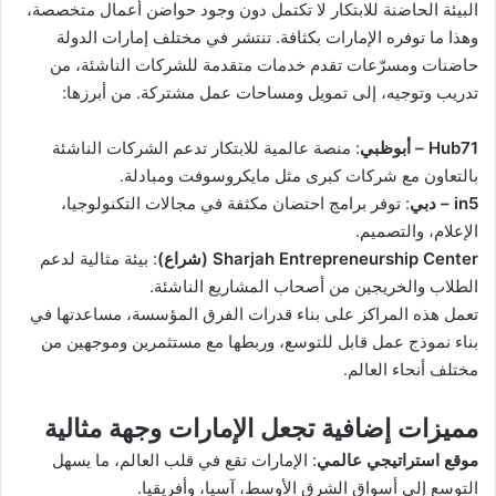
البيئة الحاضنة للابتكار لا تكتمل دون وجود حواضن أعمال متخصصة،
وهذا ما توفره الإمارات بكثافة. تنتشر في مختلف إمارات الدولة
حاضنات ومسرّعات تقدم خدمات متقدمة للشركات الناشئة، من
تدريب وتوجيه، إلى تمويل ومساحات عمل مشتركة. من أبرزها:
Hub71 – أبوظبي
: منصة عالمية للابتكار تدعم الشركات الناشئة
بالتعاون مع شركات كبرى مثل مايكروسوفت ومبادلة.
in5 – دبي
: توفر برامج احتضان مكثفة في مجالات التكنولوجيا،
الإعلام، والتصميم.
Sharjah Entrepreneurship Center (شراع)
: بيئة مثالية لدعم
الطلاب والخريجين من أصحاب المشاريع الناشئة.
تعمل هذه المراكز على بناء قدرات الفرق المؤسسة، مساعدتها في
بناء نموذج عمل قابل للتوسع، وربطها مع مستثمرين وموجهين من
مختلف أنحاء العالم.
مميزات إضافية تجعل الإمارات وجهة مثالية
موقع استراتيجي عالمي
: الإمارات تقع في قلب العالم، ما يسهل
التوسع إلى أسواق الشرق الأوسط، آسيا، وأفريقيا.