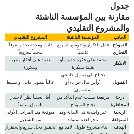
جدول
مقارنة بين
المؤسسة الناشئة
والمشروع التقليدي
الجانب
المؤسسة الناشئة
المشروع التقليدي
النموذج
قابل للتكرار والتوسع السريع
ثابت ومحدد يخدم سوقاً
التجاري
عالمياً
محلياً معروفاً
يعتمد على فكرة جديدة أو
يعتمد على أفكار مجربة
الابتكار
تقنية مبتكرة
ومكررة
يحتاج إلى تمويل خارجي
التمويل
(رأس مال جريء أو
غالباً بتمويل ذاتي أو بسيط
استثماري)
درجة
مرتفعة بسبب عدم التأكد من
أقل نسبياً نظراً لاختبار
المخاطرة
نجاح النموذج
السوق سابقاً
الربحية
غير واضحة في البداية وقد
متوقعة منذ المراحل الأولى
المتوقعة
تتأخر لعدة سنوات
من التشغيل
الهدف
بناء مشروع طويل الأمد مع
تحقيق دخل سريع واستقرار