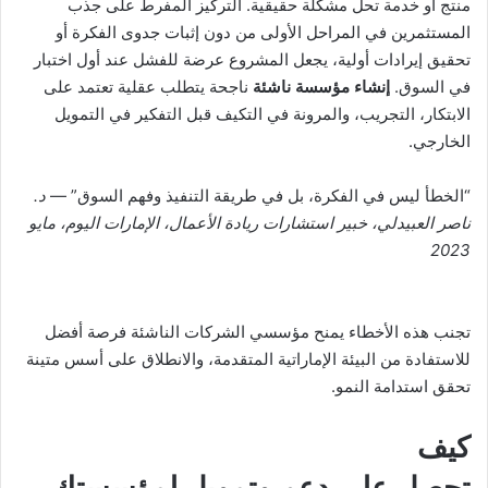
منتج أو خدمة تحل مشكلة حقيقية. التركيز المفرط على جذب
المستثمرين في المراحل الأولى من دون إثبات جدوى الفكرة أو
تحقيق إيرادات أولية، يجعل المشروع عرضة للفشل عند أول اختبار
في السوق.
إنشاء مؤسسة ناشئة
ناجحة يتطلب عقلية تعتمد على
الابتكار، التجريب، والمرونة في التكيف قبل التفكير في التمويل
الخارجي.
“الخطأ ليس في الفكرة، بل في طريقة التنفيذ وفهم السوق” —
د
.
ناصر العبيدلي، خبير استشارات ريادة الأعمال، الإمارات اليوم، مايو
2023
تجنب هذه الأخطاء يمنح مؤسسي الشركات الناشئة فرصة أفضل
للاستفادة من البيئة الإماراتية المتقدمة، والانطلاق على أسس متينة
تحقق استدامة النمو.
كيف
تحصل على دعم وتمويل لمؤسستك