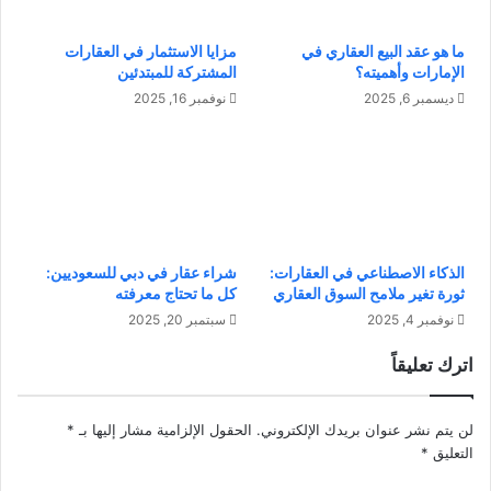
ا
ن
ل
س
ما هو عقد البيع العقاري في
مزايا الاستثمار في العقارات
م
ا
الإمارات وأهميته؟
المشتركة للمبتدئين
ح
ء
ت
:
ديسمبر 6, 2025
نوفمبر 16, 2025
و
د
ى
ل
ا
ي
ل
ل
ه
ص
ا
ح
ب
ي
الذكاء الاصطناعي في العقارات:
شراء عقار في دبي للسعوديين:
ط
ش
ثورة تغير ملامح السوق العقاري
كل ما تحتاج معرفته
و
ا
نوفمبر 4, 2025
سبتمبر 20, 2025
ن
م
ع
ل
اترك تعليقاً
ز
ل
ز
ل
ا
ج
لن يتم نشر عنوان بريدك الإلكتروني.
الحقول الإلزامية مشار إليها بـ
*
ل
س
التعليق
*
و
م
ع
و