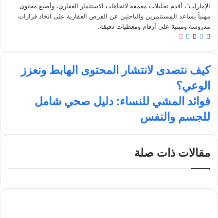
الإمارات"، أقدم تحليلات معمقة لاتجاهات الاستثمار العقاري، وأصيغ محتوى
مهنياً يساعد المستثمرين والباحثين عن الفرص العقارية على اتخاذ قرارات
مدروسة ومبنية على أرقام ومعطيات دقيقة.
م
ف
ل
ا
و
ي
X
ي
ن
ق
س
ن
س
ك
ع
ب
ك
ت
كيف نتصدى لانتشار المحتوى الهابط ونعزز
ي
ا
و
د
ق
الوعي؟
ل
ف
ك
إ
ر
ن
و
ن
ا
ف
فوائد المشي للنساء: دليل صحي شامل
ت
ي
م
و
للجسم والنفس
ص
ب
ا
د
ئ
ى
د
ل
ا
مقالات ذات صلة
ا
ل
ن
م
ت
ش
ش
ي
ا
ل
ر
ل