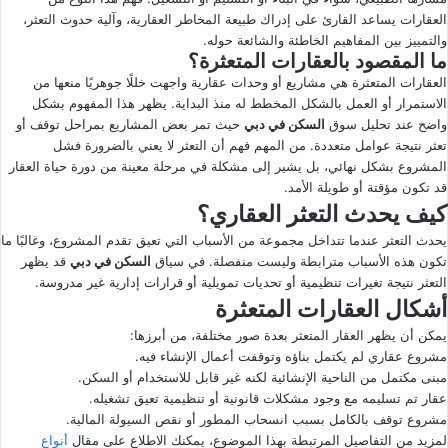
العقارات يساعد القارئ على إدراك طبيعة المخاطر العقارية، وآلية حدوث التعثر،
ى
ي
والتمييز بين المفاهيم الخاطئة والشائعة حوله.
X
د
ما المقصود بالعقارات المتعثرة؟
ا
العقارات المتعثرة هي مشاريع أو وحدات عقارية واجهت خللًا جوهريًا منعها من
إ
الاستمرار أو العمل بالشكل المخطط له منذ البداية. يظهر هذا المفهوم بشكل
ل
واضح عند تحليل سوق
السكن في دبي
حيث تمر بعض المشاريع بمراحل توقف أو
ك
تعثر نتيجة عوامل متعددة. من المهم فهم أن التعثر لا يعني بالضرورة فشل
ت
المشروع بشكل نهائي، بل يشير إلى مشكلة في مرحلة معينة من دورة حياة العقار
قد تكون مؤقتة أو طويلة الأمد.
ر
كيف يحدث التعثر العقاري؟
و
ن
يحدث التعثر عندما تتداخل مجموعة من الأسباب التي تعيق تقدم المشروع، وغالبًا ما
تكون هذه الأسباب مترابطة وليست منفصلة. في سياق
السكن في دبي
قد يظهر
ي
التعثر نتيجة تغيرات تنظيمية أو تحديات تمويلية أو قرارات إدارية غير مدروسة.
ا
أشكال العقارات المتعثرة
يمكن أن يظهر العقار المتعثر بعدة صور مختلفة، من أبرزها:
مشروع عقاري لم يكتمل بناؤه وتوقفت أعمال الإنشاء فيه.
مبنى مكتمل من الناحية الإنشائية لكنه غير قابل للاستخدام أو السكن.
عقار تم تسليمه مع وجود مشكلات قانونية أو تنظيمية تعيق تشغيله.
مشروع توقف بالكامل بسبب انسحاب المطور أو نقص السيولة المالية.
لمزيد من التفاصيل المرتبطة بهذا الموضوع، يمكنك الاطلاع على مقال
أنواع