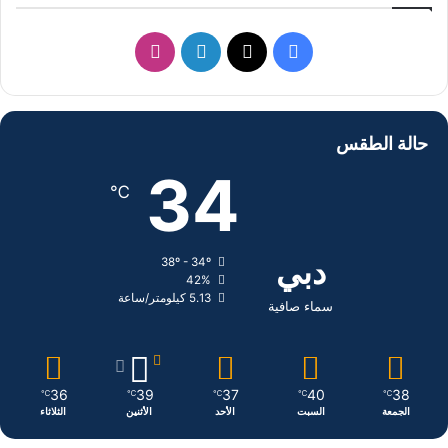
ف
ل
ا
ي
X
ي
ن
س
ن
س
حالة الطقس
ب
ك
ت
34
℃
و
د
ق
ك
إ
ر
دبي
38º - 34º
42%
ن
ا
5.13 كيلومتر/ساعة
سماء صافية
م
36
39
37
40
38
℃
℃
℃
℃
℃
الجمعة
السبت
الأحد
الأثنين
الثلاثاء