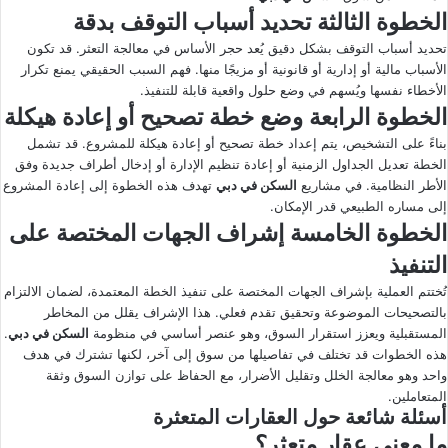
الخطوة الثالثة تحديد أسباب التوقف بدقة
تحديد أسباب التوقف بشكل دقيق يُعد حجر الأساس في معالجة التعثر. قد تكون
الأسباب مالية أو إدارية أو قانونية أو مزيجًا منها. فهم السبب الحقيقي يمنع تكرار
الأخطاء نفسها ويُسهم في وضع حلول واقعية قابلة للتنفيذ.
الخطوة الرابعة وضع خطة تصحيح أو إعادة هيكلة
بناءً على التشخيص، يتم إعداد خطة تصحيح أو إعادة هيكلة للمشروع. قد تشمل
الخطة تعديل الجداول الزمنية أو إعادة تنظيم الإدارة أو إدخال أطراف جديدة وفق
الأطر النظامية. في مشاريع
السكن في دبي
تهدف هذه الخطوة إلى إعادة المشروع
إلى مساره الطبيعي قدر الإمكان.
الخطوة الخامسة إشراف الجهات المختصة على
التنفيذ
تُختتم العملية بإشراف الجهات المختصة على تنفيذ الخطة المعتمدة، لضمان الالتزام
بالتصحيحات الموضوعة وتحقيق تقدم فعلي. هذا الإشراف يقلل من المخاطر
المستقبلية ويعزز استقرار السوق، وهو عنصر أساسي في منظومة
السكن في دبي
.
هذه الخطوات قد تختلف في تفاصيلها من سوق إلى آخر، لكنها تشترك في هدف
واحد وهو معالجة الخلل وتقليل الأضرار، مع الحفاظ على توازن السوق وثقة
المتعاملين.
أسئلة شائعة حول العقارات المتعثرة
ما معنى عقار متعثر؟