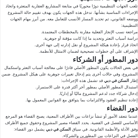
تلعب الجهات التنظيمية دورًا محوريًا في متابعة المشاريع العقارية المتعثرة واتخاذ
الإجراءات المناسبة بشأنها. تدخل هذه الجهات يكون بهدف تقييم حالة المشروع
ووضعه القانوني، ثم تحديد المسار الأنسب للتعامل معه. من أبرز مهام الجهات
التنظيمية:
مراجعة نسب الإنجاز الفعلية مقارنة بالمخططات المعتمدة.
دراسة أسباب التعثر وتحديد ما إذا كانت مؤقتة أو جوهرية.
اتخاذ قرار بإعادة هيكلة المشروع أو نقل إدارته إلى جهة أخرى.
الإشراف على أي خطوات تصحيحية لضمان الامتثال للأنظمة.
دور المطور أو الشركاء
في بعض الحالات يكون المطور الأصلي قادرًا على معالجة أسباب التعثر واستكمال
المشروع، وفي حالات أخرى يتم إدخال تغييرات جوهرية على هيكل المشروع. ضمن
إطار
السكن في دبي
قد تشمل هذه الإجراءات:
استبدال المطور الأصلي بمطور آخر أكثر قدرة على الاستمرار.
إدخال شركاء جدد لدعم المشروع ماليًا أو إداريًا.
إعادة تنظيم العقود والالتزامات بما يتوافق مع القوانين المعمول بها.
دور القضاء
عندما تتعقد الأمور أو تنشأ نزاعات بين الأطراف المعنية، يصبح القضاء هو المرجع
الأساسي للفصل في القضية. يحدد القضاء مصير المشروع وحقوق جميع الأطراف
وفق الأدلة والأنظمة القانونية. في سياق
السكن في دبي
يشمل دور القضاء:
الفصل في النزاعات بين المطورين والشركاء.