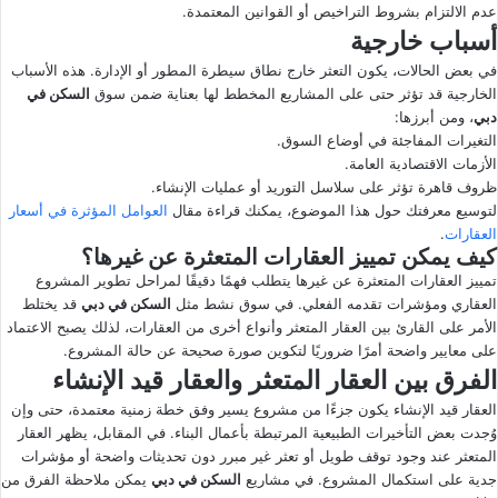
عدم الالتزام بشروط التراخيص أو القوانين المعتمدة.
أسباب خارجية
في بعض الحالات، يكون التعثر خارج نطاق سيطرة المطور أو الإدارة. هذه الأسباب
الخارجية قد تؤثر حتى على المشاريع المخطط لها بعناية ضمن سوق
السكن في
دبي
، ومن أبرزها:
التغيرات المفاجئة في أوضاع السوق.
الأزمات الاقتصادية العامة.
ظروف قاهرة تؤثر على سلاسل التوريد أو عمليات الإنشاء.
لتوسيع معرفتك حول هذا الموضوع، يمكنك قراءة مقال
العوامل المؤثرة في أسعار
العقارات
.
كيف يمكن تمييز العقارات المتعثرة عن غيرها؟
تمييز العقارات المتعثرة عن غيرها يتطلب فهمًا دقيقًا لمراحل تطوير المشروع
العقاري ومؤشرات تقدمه الفعلي. في سوق نشط مثل
السكن في دبي
قد يختلط
الأمر على القارئ بين العقار المتعثر وأنواع أخرى من العقارات، لذلك يصبح الاعتماد
على معايير واضحة أمرًا ضروريًا لتكوين صورة صحيحة عن حالة المشروع.
الفرق بين العقار المتعثر والعقار قيد الإنشاء
العقار قيد الإنشاء يكون جزءًا من مشروع يسير وفق خطة زمنية معتمدة، حتى وإن
وُجدت بعض التأخيرات الطبيعية المرتبطة بأعمال البناء. في المقابل، يظهر العقار
المتعثر عند وجود توقف طويل أو تعثر غير مبرر دون تحديثات واضحة أو مؤشرات
جدية على استكمال المشروع. في مشاريع
السكن في دبي
يمكن ملاحظة الفرق من