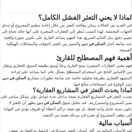
لماذا لا يعني التعثر الفشل الكامل؟
في العديد من الحالات يمكن معالجة التعثر من خلال إعادة تنظيم المشروع أو تدخل
الجهات المختصة. لهذا السبب يُنظر إلى العقارات المتعثرة على أنها حالة تحتاج إلى
تقييم دقيق بدل الحكم السريع. هذا الفهم يساعد القارئ على تكوين صورة واقعية
عند متابعة أخبار
السكن في دبي
والتمييز بين التعثر المؤقت والمشكلات الهيكلية
العميقة.
أهمية فهم المصطلح للقارئ
فهم معنى العقارات المتعثرة يمنح القارئ وعيًا أوسع بطبيعة السوق العقاري ويقلل
من الالتباس الناتج عن استخدام المصطلح بشكل عام. كما يساعد على قراءة
المشهد العقاري بطريقة تحليلية خاصة عند متابعة تطورات مشاريع
السكن في دبي
دون الوقوع في استنتاجات مبالغ فيها.
لماذا يحدث التعثر في المشاريع العقارية؟
يحدث التعثر في المشاريع العقارية نتيجة تداخل عدة عوامل تؤثر بشكل مباشر على
سير المشروع واستمراريته. عند تحليل سوق
السكن في دبي
يظهر أن التعثر لا
يكون سببه عامل واحد فقط، بل هو نتيجة تراكم أخطاء أو ظروف تؤدي في النهاية
إلى توقف المشروع أو تعثره في مرحلة معينة من التنفيذ.
أسباب مالية
تُعد الأسباب المالية من أكثر أسباب التعثر شيوعًا في المشاريع العقارية. ضعف