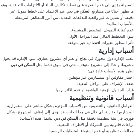
السيولة يؤدي إلى عدم القدرة على تغطية تكاليف البناء أو الالتزامات التعاقدية، وهو
ما يظهر أحيانًا في مشاريع
السكن في دبي
عند الاعتماد على خطط تمويل غير
دقيقة أو تقديرات غير واقعية للتدفقات النقدية. من أبرز المظاهر المرتبطة
بالأسباب المالية:
عدم كفاية التمويل المخصص للمشروع.
سوء التخطيط المالي منذ المراحل الأولى.
تأثر المطور بتغيرات اقتصادية غير متوقعة.
أسباب إدارية
تلعب الإدارة دورًا محوريًا في نجاح أو تعثر أي مشروع عقاري. سوء الإدارة قد يحول
مشروعًا واعدًا إلى مشروع متوقف، حتى في سوق نشط مثل
السكن في دبي
.
تظهر هذه الأسباب عادة في:
اختيار مقاولين أو استشاريين غير مؤهلين.
ضعف الإشراف على مراحل التنفيذ.
غياب الجداول الزمنية الواقعية أو عدم الالتزام بها.
أسباب قانونية وتنظيمية
العوامل القانونية والتنظيمية من الأسباب المؤثرة بشكل مباشر على استمرارية
المشاريع العقارية. أي خلل في هذا الجانب قد يؤدي إلى إيقاف المشروع بشكل
فوري. في بيئة تنظيمية دقيقة مثل
السكن في دبي
تشمل هذه الأسباب:
نزاعات قانونية بين الشركاء أو الأطراف المعنية.
مخالفات تنظيمية أو عدم استيفاء المتطلبات الرسمية.