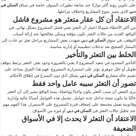
على تكوين رؤية أكثر توازنًا عند متابعة تطورات السوق، خاصة في سياق
السكن في
دبي
الذي يتميز بتنوع المشاريع واختلاف مراحلها.
الاعتقاد أن كل عقار متعثر هو مشروع فاشل
من أكثر الأخطاء شيوعًا اعتبار أن التعثر يعني فشل المشروع بشكل نهائي. في
الواقع، العديد من حالات التعثر تكون مؤقتة ويمكن معالجتها عند إزالة أسباب
التوقف. في سوق
السكن في دبي
شهدت بعض المشاريع مراحل تعثر ثم عادت إلى
المسار الصحيح بعد تدخلات تنظيمية أو إدارية مناسبة.
الخلط بين التعثر والتأخير
التأخير المحدود في تنفيذ المشروع لا يعني بالضرورة وجود تعثر. التعثر يرتبط بتوقف
طويل أو خلل جوهري يؤثر على استمرارية المشروع. فهم هذا الفرق يساعد على
تقييم حالة مشاريع
السكن في دبي
بشكل أدق دون التسرع في إطلاق الأحكام.
تصور أن التعثر سببه عامل واحد فقط
يرى البعض أن سبب التعثر يكون واحدًا وواضحًا، بينما الواقع يشير إلى أن التعثر
غالبًا ما يكون نتيجة تداخل عدة عوامل. تشمل هذه العوامل أسبابًا مالية وإدارية
وقانونية تعمل مجتمعة على إضعاف قدرة المشروع على الاستمرار. هذا الفهم مهم
عند تحليل حالات التعثر في
السكن في دبي
أو غيره من الأسواق.
الاعتقاد أن التعثر لا يحدث إلا في الأسواق
الضعيفة