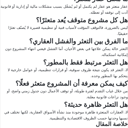
عقار متعثر هو عقار لم يكتمل أو لم يُشغّل بسبب مشكلات مالية أو إدارية أو قانونية
أدت إلى توقفه أو تعطله.
هل كل مشروع متوقف يُعد متعثرًا؟
ليس بالضرورة، فالتوقف المؤقت لأسباب فنية أو تنظيمية قصيرة لا يُصنّف تعثرًا
حقيقيًا.
ما الفرق بين التعثر والفشل العقاري؟
التعثر حالة يمكن علاجها في بعض الأحيان، أما الفشل فيعني انتهاء المشروع دون
إمكانية استكماله.
هل التعثر مرتبط فقط بالمطور؟
لا، التعثر قد يكون نتيجة ظروف سوقية، أو قرارات تنظيمية، أو عوامل خارجية لا
يتحكم بها المطور وحده.
كيف يمكن معرفة أن المشروع متعثر فعلًا؟
من خلال غياب التقدم لفترة طويلة، أو توقف الأعمال دون جدول زمني واضح، أو
وجود نزاعات قانونية معلنة.
هل التعثر ظاهرة حديثة؟
لا، العقارات المتعثرة ظاهرة موجودة منذ نشأة الأسواق العقارية، لكنها تختلف في
نسبها وحدتها حسب الظروف الاقتصادية والتنظيمية.
خلاصة المقال