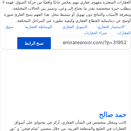
العقارات المتعثرة مفهوم عقاري مهم يعكس جانبًا واقعيًا من حركة السوق. فهمه لا
يتطلب خبرة متخصصة بقدر ما يحتاج إلى وعي، وتمييز بين الحالات المختلفة،
ومعرفة الأسباب والنتائج دون تهويل أو تبسيط مخل. هذا الفهم يمنح القارئ صورة
أوضح عن ديناميكية القطاع العقاري وكيفية تطوره عبر المراحل المختلفة.
`الاستثمار العقاري
التمويل العقاري
الوساطة العقارية`
سوق
العقارات
شراء العقارات
نسخ الرابط
حمد صالح
كاتب ومحلل متخصص في الشأن العقاري، أركز في محتواي على أسواق
العقارات في الخليج والمنطقة العربية. من خلال منصتي "شام فيجن" و "نور