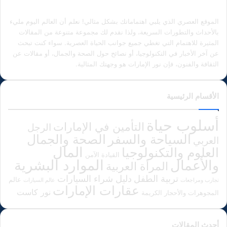
الموقع العصري الذي يلبي اهتماماتك بشكل مثالي! نعلم أن العالم اليوم مليء
بالأحداث والتطورات السريعة، ولذا نقدم لك مجموعة متنوعة من المقالات
المثيرة للاهتمام التي تغطي جميع جوانب الحياة العصرية. سواء كنت تبحث
عن آخر الأخبار في التكنولوجيا، أو نصائح حول الصحة والجمال، أو مقالات عن
الثقافة والفنون، فإن نور الإمارات هو وجهتك المثالية.
الأقسام الرئيسية
أسلوب حياة
التأمين في الإمارات
الرجل
الصحة والجمال
السياحة والسفر
العربي
المال
العلوم والتكنولوجيا
القيادة الآمن
الموارد البشرية
والأعمال
المرأة العربية
دليل شراء السيارات
تربية الطفل
عالم
تجارب ومراجعات
عالم السيارات
عقارات الإمارات
نور كاست
المجوهرات والأحجار الكريمة
أحدث المقالات