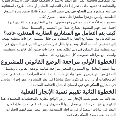
من المفاهيم الخاطئة أيضًا ربط التعثر بالأسواق الضعيفة فقط. حتى الأسواق القوية
والمنظمة قد تشهد حالات تعثر إذا غاب التخطيط السليم أو حدثت ظروف استثنائية.
في بيئة متطورة مثل
السكن في دبي
يبقى التعثر احتمالًا قائمًا ضمن دورة السوق
الطبيعية، وليس مؤشرًا مباشرًا على ضعف السوق ككل.
تصحيح هذه الأخطاء يساهم في رفع مستوى الوعي العقاري ويمنح القارئ قدرة
أفضل على فهم المشهد العقاري بعيدًا عن التعميم أو التبسيط المخل.
كيف يتم التعامل مع المشاريع العقارية المتعثرة عادة؟
يتم التعامل مع المشاريع العقارية المتعثرة من خلال سلسلة إجراءات منظمة تهدف
إلى تشخيص أسباب الخلل ومعالجتها بأقل قدر ممكن من التأثير على السوق. في
بيئة منظمة مثل
السكن في دبي
تُطبّق هذه الإجراءات ضمن أطر قانونية وتنظيمية
واضحة، مع مراعاة خصوصية كل مشروع وحالته الفعلية.
الخطوة الأولى مراجعة الوضع القانوني للمشروع
تبدأ عملية التعامل مع المشروع المتعثر بمراجعة شاملة لوضعه القانوني، وتشمل
التحقق من التراخيص والعقود والالتزامات القائمة. هذه المراجعة تساعد على تحديد
أي مخالفات أو نزاعات قد تكون سببًا مباشرًا في تعثر المشروع، وهو إجراء أساسي
في مشاريع
السكن في دبي
لضمان الامتثال للأنظمة المعتمدة.
الخطوة الثانية تقييم نسبة الإنجاز الفعلية
بعد ذلك يتم تقييم نسبة الإنجاز على أرض الواقع مقارنة بالمخططات المعتمدة. هذا
التقييم يوضح المرحلة التي وصل إليها المشروع، ويساعد على تحديد ما إذا كان
التعثر في بدايات التنفيذ أو في مراحله المتقدمة، وهو عنصر مهم لفهم الخيارات
المتاحة ضمن سوق
السكن في دبي
.