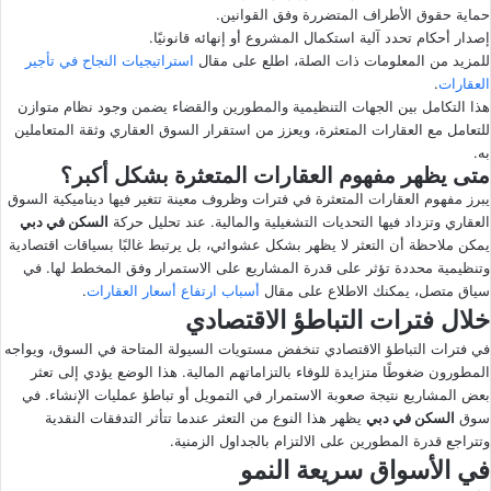
حماية حقوق الأطراف المتضررة وفق القوانين.
إصدار أحكام تحدد آلية استكمال المشروع أو إنهائه قانونيًا.
للمزيد من المعلومات ذات الصلة، اطلع على مقال
استراتيجيات النجاح في تأجير
العقارات
.
هذا التكامل بين الجهات التنظيمية والمطورين والقضاء يضمن وجود نظام متوازن
للتعامل مع العقارات المتعثرة، ويعزز من استقرار السوق العقاري وثقة المتعاملين
به.
متى يظهر مفهوم العقارات المتعثرة بشكل أكبر؟
يبرز مفهوم العقارات المتعثرة في فترات وظروف معينة تتغير فيها ديناميكية السوق
العقاري وتزداد فيها التحديات التشغيلية والمالية. عند تحليل حركة
السكن في دبي
يمكن ملاحظة أن التعثر لا يظهر بشكل عشوائي، بل يرتبط غالبًا بسياقات اقتصادية
وتنظيمية محددة تؤثر على قدرة المشاريع على الاستمرار وفق المخطط لها. في
سياق متصل، يمكنك الاطلاع على مقال
أسباب ارتفاع أسعار العقارات
.
خلال فترات التباطؤ الاقتصادي
في فترات التباطؤ الاقتصادي تنخفض مستويات السيولة المتاحة في السوق، ويواجه
المطورون ضغوطًا متزايدة للوفاء بالتزاماتهم المالية. هذا الوضع يؤدي إلى تعثر
بعض المشاريع نتيجة صعوبة الاستمرار في التمويل أو تباطؤ عمليات الإنشاء. في
سوق
السكن في دبي
يظهر هذا النوع من التعثر عندما تتأثر التدفقات النقدية
وتتراجع قدرة المطورين على الالتزام بالجداول الزمنية.
في الأسواق سريعة النمو