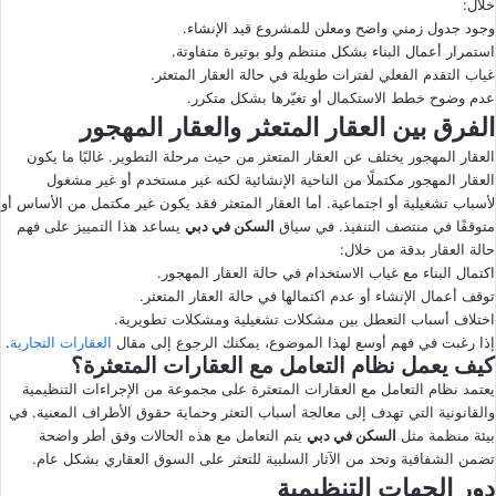
خلال:
وجود جدول زمني واضح ومعلن للمشروع قيد الإنشاء.
استمرار أعمال البناء بشكل منتظم ولو بوتيرة متفاوتة.
غياب التقدم الفعلي لفترات طويلة في حالة العقار المتعثر.
عدم وضوح خطط الاستكمال أو تغيّرها بشكل متكرر.
الفرق بين العقار المتعثر والعقار المهجور
العقار المهجور يختلف عن العقار المتعثر من حيث مرحلة التطوير. غالبًا ما يكون
العقار المهجور مكتملًا من الناحية الإنشائية لكنه غير مستخدم أو غير مشغول
لأسباب تشغيلية أو اجتماعية. أما العقار المتعثر فقد يكون غير مكتمل من الأساس أو
متوقفًا في منتصف التنفيذ. في سياق
السكن في دبي
يساعد هذا التمييز على فهم
حالة العقار بدقة من خلال:
اكتمال البناء مع غياب الاستخدام في حالة العقار المهجور.
توقف أعمال الإنشاء أو عدم اكتمالها في حالة العقار المتعثر.
اختلاف أسباب التعطل بين مشكلات تشغيلية ومشكلات تطويرية.
إذا رغبت في فهم أوسع لهذا الموضوع، يمكنك الرجوع إلى مقال
العقارات التجارية
.
كيف يعمل نظام التعامل مع العقارات المتعثرة؟
يعتمد نظام التعامل مع العقارات المتعثرة على مجموعة من الإجراءات التنظيمية
والقانونية التي تهدف إلى معالجة أسباب التعثر وحماية حقوق الأطراف المعنية. في
بيئة منظمة مثل
السكن في دبي
يتم التعامل مع هذه الحالات وفق أطر واضحة
تضمن الشفافية وتحد من الآثار السلبية للتعثر على السوق العقاري بشكل عام.
دور الجهات التنظيمية