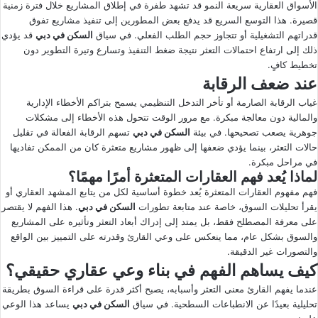
الأسواق العقارية سريعة النمو قد تشهد طفرة في إطلاق المشاريع خلال فترة زمنية
قصيرة. هذا التوسع السريع قد يدفع بعض المطورين إلى تنفيذ مشاريع تفوق
قدراتهم التشغيلية أو تتجاوز حجم الطلب الفعلي. في سياق
السكن في دبي
قد يؤدي
ذلك إلى ارتفاع احتمالات التعثر نتيجة ضغط التنفيذ وتسارع وتيرة التطوير دون
تخطيط كافٍ.
عند ضعف الرقابة
غياب الرقابة الصارمة أو تأخر التدخل التنظيمي يسمح بتراكم الأخطاء الإدارية
والمالية دون معالجة مبكرة. مع مرور الوقت تتحول هذه الأخطاء إلى مشكلات
جوهرية يصعب تصحيحها. في بيئة
السكن في دبي
تسهم الرقابة الفعالة في تقليل
حالات التعثر، بينما يؤدي ضعفها إلى ظهور مشاريع متعثرة كان من الممكن تفاديها
في مراحل مبكرة.
لماذا يُعد فهم العقارات المتعثرة أمرًا مهمًا؟
فهم مفهوم العقارات المتعثرة يُعد خطوة أساسية لكل من يتابع المشهد العقاري أو
يقرأ تحليلات السوق، خاصة عند متابعة تطورات
السكن في دبي
. هذا الفهم لا يقتصر
على معرفة المصطلح فقط، بل يمتد إلى إدراك أبعاد التعثر وتأثيره على المشاريع
والسوق بشكل عام، مما ينعكس على وعي القارئ وقدرته على التمييز بين الواقع
والتصورات غير الدقيقة.
كيف يساهم الفهم في بناء وعي عقاري حقيقي؟
عندما يفهم القارئ معنى التعثر وأسبابه، يصبح أكثر قدرة على قراءة السوق بطريقة
تحليلية بعيدًا عن الانطباعات السطحية. في سياق
السكن في دبي
يساعد هذا الوعي