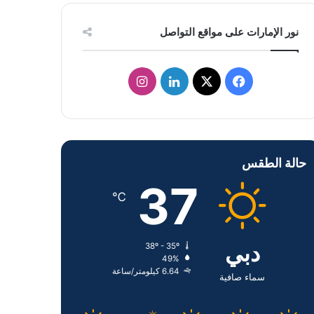
نور الإمارات على مواقع التواصل
ف
ل
ا
ي
X
ي
ن
س
ن
س
حالة الطقس
ب
ك
ت
37
و
د
ق
℃
ك
إ
ر
دبي
38º - 35º
ن
ا
49%
6.64 كيلومتر/ساعة
م
سماء صافية