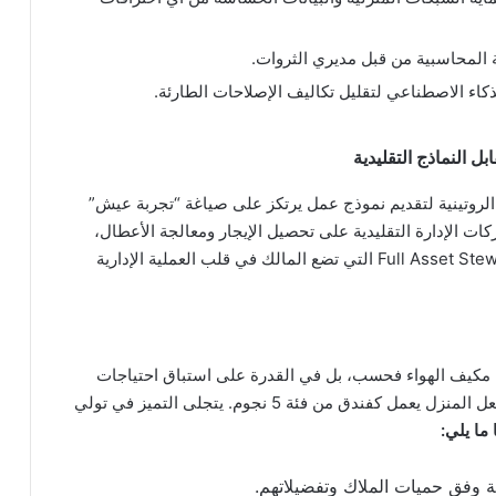
ة المحاسبية من قبل مديري الثروات.
ذكاء الاصطناعي لتقليل تكاليف الإصلاحات الطارئة.
ل النماذج التقليدية
 الروتينية لتقديم نموذج عمل يرتكز على صياغة “تجربة عيش”
ركات الإدارة التقليدية على تحصيل الإيجار ومعالجة الأعطال،
تتبنى شركات إدارة العقارات الفاخرة فلسفة Full Asset Stewardship التي تضع المالك في قلب العملية الإدارية
ح مكيف الهواء فحسب، بل في القدرة على استباق احتياجات
السكان وتقديم خدمات Lifestyle Fulfillment التي تجعل المنزل يعمل كفندق من فئة 5 نجوم. يتجلى التميز في تولي
 ما يلي:
وفق حميات الملاك وتفضيلاتهم.