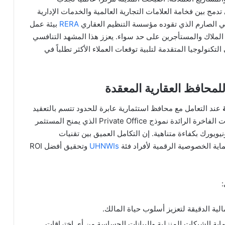
تدمج بين فخامة العلامات التجارية العالمية والخدمات الإدارية
يمي الصارم الذي تقوده مؤسسة التنظيم العقاري
RERA
بيئة عمل
الملاك والمستأجرين على حد سواء. يعزز هذا المشهد التنافسي
نولوجيا المتقدمة لتلبية توقعات العملاء الأكثر تطلباً في
لمحافظ العقارية المعقدة
عند التعامل مع محافظ استثمارية عابرة للحدود تتسم بالتعقيد
الضريبي والقانوني والتقني. توفر شركات إدارة العقارات الفاخرة الرائدة نموذج Private Office الذي يمنح المستثمر
ويورك بكفاءة متناهية. إن التكامل العميق بين تقنيات
ية الخصوصية الرقمية لأفراد فئة
UHNWIs
وتحقيق أفضل ROI
:
Cyber-security متطورة لحماية الشبكات المنزلية والبيانات الحساسة من أي اختراقات