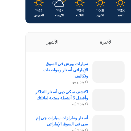
41
37
36
38
38
℃
℃
℃
℃
℃
الأحد
الأثنين
الثلاثاء
الأربعاء
الخميس
الأخيرة
الأشهر
سيارات بورش في السوق
الإماراتي أسعار ومواصفات
وتكاليف
منذ يومين
اكتشف سكي دبي أسعار التذاكر
وأفضل 5 أنشطة ممتعة لعائلتك
منذ 3 أيام
أسعار وطرازات سيارات جي إم
سي في السوق الإماراتي
منذ 3 أيام