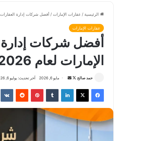
الرئيسية
/
عقارات الإمارات
/
أفضل شركات إدارة العقارات الف
عقارات الإمارات
أفضل شركات إدارة ا
الإمارات لعام 2026
حمد صالح
ت
أ
مايو 6, 2026
آخر تحديث: يوليو 6, 2026
ا
ر
فيسبوك
‫X
لينكدإن
‏Tumblr
بينتيريست
‏Reddit
‏te
ب
س
ع
ل
ع
ب
ل
ر
ى
ي
X
د
ا