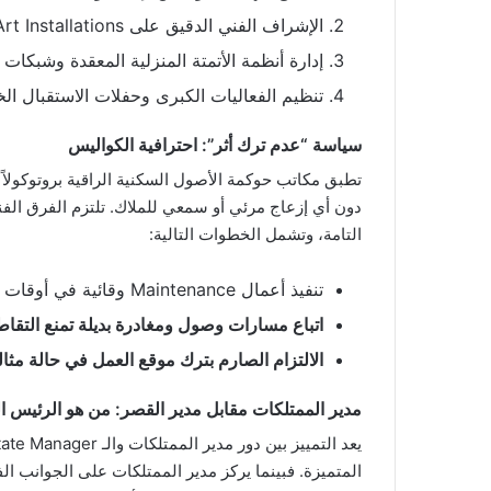
الإشراف الفني الدقيق على Art Installations والمجموعات الفنية النادرة لضمان حفظها في بيئة مثالية.
إدارة أنظمة الأتمتة المنزلية المعقدة وشبكات الـ IT لضمان اتصال دائم و
تنظيم الفعاليات الكبرى وحفلات الاستقبال ال
سياسة “عدم ترك أثر”: احترافية الكواليس
دون أي إزعاج مرئي أو سمعي للملاك. تلتزم الفرق الف
التامة، وتشمل الخطوات التالية:
تنفيذ أعمال Maintenance وقائية في أوقات غياب الملاك لتجنب التدخلات الطارئة.
اتباع مسارات وصول ومغادرة بديلة تمنع التقاط
الالتزام الصارم بترك موقع العمل في حالة مثا
مدير الممتلكات مقابل مدير القصر: من هو الرئيس ا
المتميزة. فبينما يركز مدير الممتلكات على الجوانب الفن