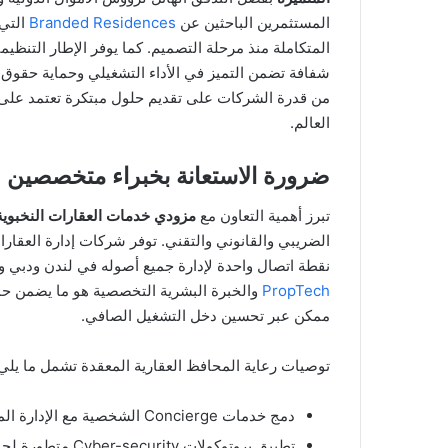
المستثمرين الباحثين عن
Branded Residences
التي 
المتكاملة منذ مرحلة التصميم. كما يوفر الإطار التنظ
شفافة تضمن التميز في الأداء التشغيلي وحماية حقوق 
من قدرة الشركات على تقديم حلول مبتكرة تعتمد على التك
العالم.
ضرورة الاستعانة بخبراء متخصصين ل
تبرز أهمية التعاون مع
مزودي خدمات العقارات النخبوية
نقطة اتصال واحدة لإدارة جميع أصوله في لندن ودبي وني
PropTech
والخبرة البشرية التخصصية هو ما يضمن حما
ممكن عبر تحسين دخل التشغيل الصافي.
توصيات رعاية المحافظ العقارية المعقدة تشمل ما يلي
دمج خدمات Concierge الشخصية مع الإدارة المالية الدقيقة لتعزيز أسلوب حياة المالك.
تطبيق بروتوكولات 