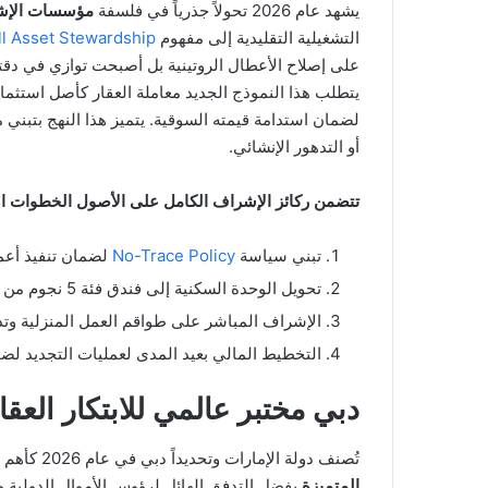
يشهد عام 2026 تحولاً جذرياً في فلسفة
مؤسسات الإشر
التشغيلية التقليدية إلى مفهوم
ll Asset Stewardship
على إصلاح الأعطال الروتينية بل أصبحت توازي في دقتها
يتطلب هذا النموذج الجديد معاملة العقار كأصل استثماري
لضمان استدامة قيمته السوقية. يتميز هذا النهج بتبني
أو التدهور الإنشائي.
تتضمن ركائز الإشراف الكامل على الأصول الخطوات الت
تبني سياسة
No-Trace Policy
لضمان تنفيذ أعما
تحويل الوحدة السكنية إلى فندق فئة 5 نجوم من خلال رفع معايير الخدمة والأنظمة والرقابة.
الإشراف المباشر على طواقم العمل المنزلية وتدر
التخطيط المالي بعيد المدى لعمليات التجديد لض
دبي مختبر عالمي للابتكار العقاري
تُصنف دولة الإمارات وتحديداً دبي في عام 2026 كأهم المختبرات العالمية لتطوير ممارسات
المتميزة
بفضل التدفق الهائل لرؤوس الأموال الدولية وا