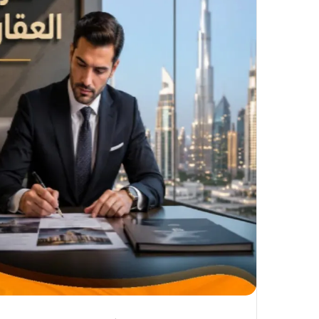
إ
ل
ك
ت
ر
و
ن
ي
ا