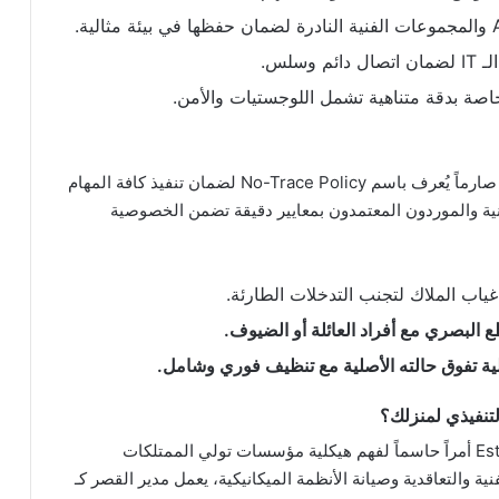
سلس.
خاصة بدقة متناهية تشمل اللوجستيات والأمن.
تطبق مكاتب حوكمة الأصول السكنية الراقية بروتوكولاً صارماً يُعرف باسم No-Trace Policy لضمان تنفيذ كافة المهام
نية والموردون المعتمدون بمعايير دقيقة تضمن الخصوصية
ع البصري مع أفراد العائلة أو الضيوف.
لية تفوق حالته الأصلية مع تنظيف فوري وشامل.
لتنفيذي لمنزلك؟
يعد التمييز بين دور مدير الممتلكات والـ Estate Manager أمراً حاسماً لفهم هيكلية مؤسسات تولي الممتلكات
ية والتعاقدية وصيانة الأنظمة الميكانيكية، يعمل مدير القصر كـ