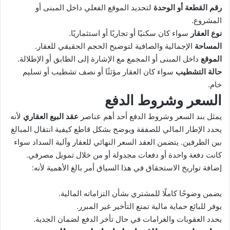
رقم القطعة أو الوحدة
لتحديد الموقع الفعلي داخل المبنى أو
المشروع.
نوع العقار
سواء كان سكنيًا أو تجاريًا أو استثماريًا.
المساحة
الإجمالية والصافية لتوضيح الحجم الحقيقي للعقار.
الموقع
داخل المبنى أو المجمع مع الإشارة إلى الطابق أو الإطلالة.
حالة التشطيب
سواء كان العقار مؤثثًا أو نصف تشطيب أو تسليم
خام.
السعر وشروط الدفع
يمثل بند السعر وشروط الدفع أحد أهم عناصر
عقد البيع العقاري
لأنه
يحدد الإطار المالي للصفقة ويوضح بشكل قاطع كيفية انتقال المبالغ
بين الطرفين. يتضمن العقد السعر النهائي للعقار وآلية السداد سواء
كانت دفعة واحدة أو دفعات مجدولة أو من خلال تمويل مصرفي.
إضافة تواريخ الاستحقاق في هذا السياق أمر بالغ الأهمية لأنه:
يضمن وضوحًا كاملًا للمشتري بشأن التزاماته المالية.
يوفر للبائع حماية مالية تمنع التأخير غير المبرر.
يحدد العقوبات والغرامات في حال تأخر الدفع لضمان الجدية.