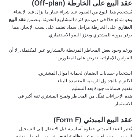
عقد البيع على الخارطة (Off-plan)
يُستخدم هذا النوع من العقود عند شراء عقار ما يزال قيد الإنشاء،
وهو شائع جدًا في دبي مع كثرة المشاريع الحديثة. يتضمن
عقد البيع
العقاري
على الخارطة مراحل سداد تعتمد على نسب الإنجاز، مما
يوفر مرونة للمشتري ويعزز النمو الاستثماري.
ورغم وجود بعض المخاطر المرتبطة بالمشاريع غير المكتملة، إلا أن
القوانين الإماراتية تفرض على المطورين:
استخدام حسابات الضمان لحماية أموال المشترين.
الالتزام بالجداول الزمنية المعتمدة للبناء.
تقديم ضمانات جودة بعد التسليم.
هذه الإجراءات تقلّل من المخاطر وتمنح المشتري ثقة أكبر في
الاستثمار.
عقد البيع المبدئي (Form F)
يُعتبر العقد المبدئي خطوة أساسية قبل الانتقال إلى التسجيل
الرسمي، ويتم إصداره عبر
نظام تراخيص
في دبي لضمان توثيق