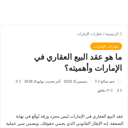
الرئيسية
/
عقارات الإمارات
عقارات الإمارات
ما هو عقد البيع العقاري في
الإمارات وأهميته؟
حمد صالح
ت
أ
ديسمبر 6, 2025
آخر تحديث: يوليو 6, 2026
0
ا
ر
3
11 دقائق
ب
س
ع
ل
ع
ب
ل
ر
عقد البيع العقاري في الإمارات ليس مجرد ورقة تُوقّع في نهاية
ى
ي
الصفقة. إنه الإطار القانوني الذي يحمي حقوقك، ويضمن سير عملية