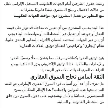
ويثبت حقوق الطرفين أمام الجهات القانونية. التسجيل الإلزامي يقلل
من حالات الاحتيال ويمنح المشتري سندًا قانونيًا معترفًا به.
منع المطور من تعديل المشروع دون موافقة الجهات الحكومية
هذا البند يحمي المشتري من أي تغييرات مفاجئة قد تؤثر على قيمة
العقار أو جودته. أي تعديل في المخططات أو مواصفات البناء يجب
أن يمر عبر الجهات المختصة لضمان الالتزام بالمعايير المتفق عليها.
نظام “إيجاري” و”تراخيص” لضمان توثيق العلاقات العقارية
يتيح توثيق العقود بكفاءة وسرعة، مما ينشئ سجلًا رسميًا للعقود
والإيجارات والملكية. هذا التوثيق الإلكتروني يعزز الشفافية ويمنع
النزاعات المرتبطة بالتعاملات غير الرسمية.
الثقة أساس نجاح السوق العقاري
هل تعرف أن أحد أبرز أسباب قوة السوق العقاري الإماراتي هو الثقة
التي تمنحها هذه القوانين والأنظمة؟ هذا الإطار المتكامل يمنح
المستثمرين إحساسًا بالأمان ويشجعهم على دخول السوق دون قلق
من المخاطر القانونية أو المالية.