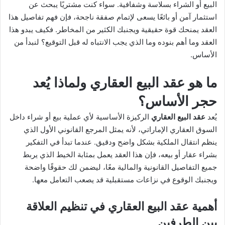
X
د
البيع أو الشراء بسلاسة وشفافية. سواء كنت مشتريًا يبحث عن
ا
استثمار آمن أو بائعًا يسعى لإتمام صفقة ناجحة، فإن فهم تفاصيل هذا
إ
العقد يمنحك قوة حقيقية ويجنبك الكثير من المخاطر. فكيف يبدو هذا
ل
العقد وما أهم بنوده وما الذي يجب الانتباه له قبل التوقيع؟ لنبدأ من
ك
الأساس.
ت
ر
ما هو عقد البيع العقاري ولماذا يُعد
و
حجر الأساس؟
ن
ي
يُعد
عقد البيع العقاري
الركيزة الأساسية لأي عملية بيع أو شراء داخل
ا
السوق العقاري الإماراتي، لأنه يمثل المرجع القانوني الأول الذي
ينظم انتقال الملكية بشكل واضح ودقيق. عندما تبدأ في التفكير
بشراء عقار أو بيعه، فإن هذا العقد يعمل بمثابة الخيط الذي يربط
جميع التفاصيل القانونية والمالية معًا، ليضمن لك حقوقًا واضحة
ويجنبك الوقوع في نزاعات مستقبلية قد يصعب التعامل معها.
أهمية عقد البيع العقاري في تنظيم العلاقة
بين الطرفين