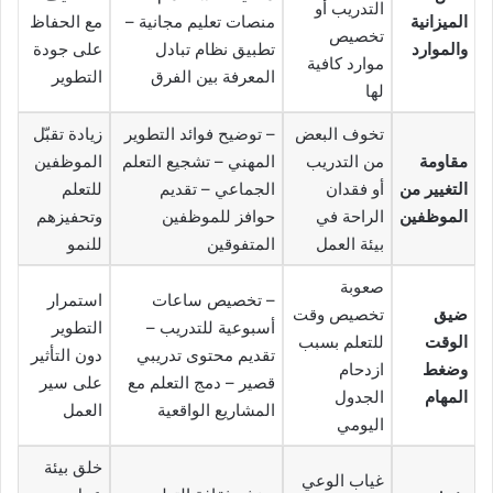
التدريب أو
الميزانية
منصات تعليم مجانية –
مع الحفاظ
تخصيص
والموارد
تطبيق نظام تبادل
على جودة
موارد كافية
المعرفة بين الفرق
التطوير
لها
تخوف البعض
– توضيح فوائد التطوير
زيادة تقبّل
مقاومة
من التدريب
المهني – تشجيع التعلم
الموظفين
التغيير من
أو فقدان
الجماعي – تقديم
للتعلم
الموظفين
الراحة في
حوافز للموظفين
وتحفيزهم
بيئة العمل
المتفوقين
للنمو
صعوبة
– تخصيص ساعات
استمرار
ضيق
تخصيص وقت
أسبوعية للتدريب –
التطوير
الوقت
للتعلم بسبب
تقديم محتوى تدريبي
دون التأثير
وضغط
ازدحام
قصير – دمج التعلم مع
على سير
المهام
الجدول
المشاريع الواقعية
العمل
اليومي
خلق بيئة
غياب الوعي