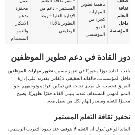
ضعف
– نشر ثقافة التعلم
عمل
بأهمية تطوير
ثقافة
المستمر – دعم من
محفزة
المهارات
التعلم
الإدارة العليا – ربط
تدعم
كجزء من
داخل
التطوير بالأداء
الابتكار
النمو
المؤسسة
الوظيفي
والنمو
المؤسسي
المستدام
دور القادة في دعم تطوير الموظفين
يلعب القادة دورًا محوريًا في تعزيز مسيرة
تطوير مهارات الموظفين
داخل المؤسسات. فالقائد الحقيقي لا يُقاس بقدرته على إدارة
الفريق فحسب، بل بمدى نجاحه في تمكين أفراده وتوجيههم نحو
النمو المهني المستدام. عندما يتبنى القائد فكرًا تطويريًا، يصبح
محفزًا للتعلم ومصدر إلهام لكل من يعمل معه.
تحفيز ثقافة التعلم المستمر
القائد الواعي يُدرك أن التعلم لا يتوقف عند حدود التدريب الرسمي،