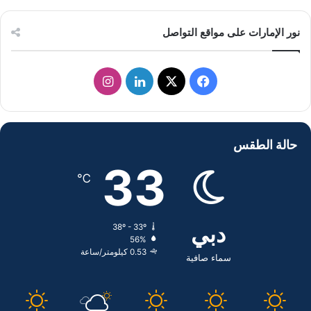
نور الإمارات على مواقع التواصل
ف
ل
ا
ي
X
ي
ن
س
ن
س
حالة الطقس
ب
ك
ت
33
℃
و
د
ق
ك
إ
ر
دبي
38º - 33º
56%
ن
ا
0.53 كيلومتر/ساعة
سماء صافية
م