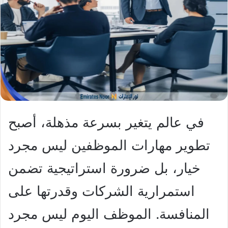
X
د
ا
إ
ل
ك
ت
ر
و
ن
ي
في عالم يتغير بسرعة مذهلة، أصبح
ا
تطوير مهارات الموظفين ليس مجرد
خيار، بل ضرورة استراتيجية تضمن
استمرارية الشركات وقدرتها على
المنافسة. الموظف اليوم ليس مجرد