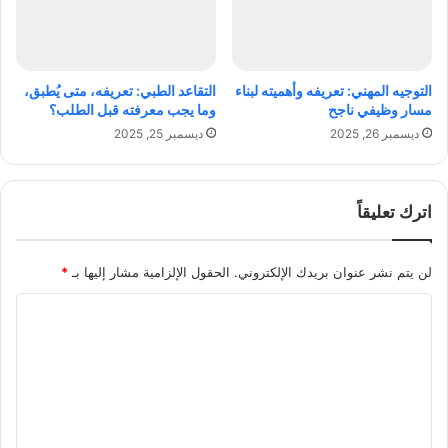
ي
ر
ف
ي
التوجيه المهني: تعريفه وأهميته لبناء
التقاعد الطبي: تعريفه، متى يُطبق،
ا
مسار وظيفي ناجح
وما يجب معرفته قبل الطلب؟
ل
ديسمبر 26, 2025
ديسمبر 25, 2025
ج
س
د
و
اترك تعليقاً
ا
ل
ص
لن يتم نشر عنوان بريدك الإلكتروني.
الحقول الإلزامية مشار إليها بـ
*
ح
ا
ة
ل
ت
ع
ل