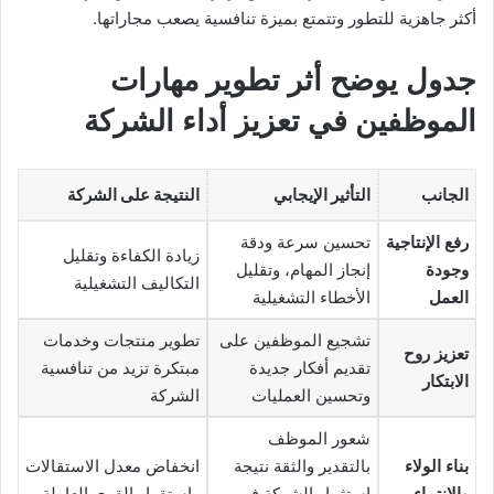
أكثر جاهزية للتطور وتتمتع بميزة تنافسية يصعب مجاراتها.
جدول يوضح أثر
تطوير مهارات
الموظفين
في تعزيز أداء الشركة
الجانب
التأثير الإيجابي
النتيجة على الشركة
رفع الإنتاجية
تحسين سرعة ودقة
زيادة الكفاءة وتقليل
وجودة
إنجاز المهام، وتقليل
التكاليف التشغيلية
العمل
الأخطاء التشغيلية
تشجيع الموظفين على
تطوير منتجات وخدمات
تعزيز روح
تقديم أفكار جديدة
مبتكرة تزيد من تنافسية
الابتكار
وتحسين العمليات
الشركة
شعور الموظف
بناء الولاء
بالتقدير والثقة نتيجة
انخفاض معدل الاستقالات
والانتماء
استثمار الشركة في
واستقرار القوى العاملة