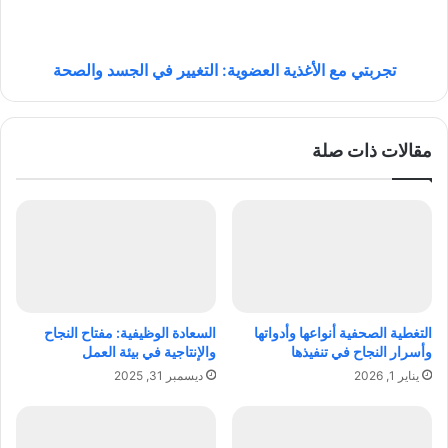
و
م
ل
ع
م
ا
ا
ل
تجربتي مع الأغذية العضوية: التغيير في الجسد والصحة
ذ
أ
ا
غ
تُ
ذ
مقالات ذات صلة
ث
ي
ي
ة
ر
ا
ك
ل
ل
ع
ه
ض
ذ
و
ا
ي
ا
ة
التغطية الصحفية أنواعها وأدواتها
السعادة الوظيفية: مفتاح النجاح
ل
:
وأسرار النجاح في تنفيذها
والإنتاجية في بيئة العمل
ج
ا
يناير 1, 2026
ديسمبر 31, 2025
د
ل
ل
ت
؟
غ
ي