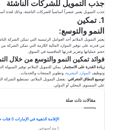
جذب التمويل للشركات الناشئة
جذب التمويل يعتبر عنصراً أساسياً للشركات الناشئة، وذلك لعدة أ
1. تمكين
النمو والتوسع:
يعتبر التمويل الملائم أحد العوامل الرئيسية التي تمكن الشركة النا
من قدرته على توفير الموارد المالية اللازمة التي تمكن الشركة من ا
حجم عملياتها وتعزيز قدرتها التنافسية في السوق.
فوائد تمكين النمو والتوسع من خلال التم
زيادة القدرة على الاستثمار
: يمكن للتمويل الملائم توفير السيولة الن
وتوظيف
الموارد البشرية
، وتطوير المنتجات والخدمات.
توسيع النطاق الجغرافي
: بفضل التمويل الملائم، تستطيع الشركة ا
على المستوى المحلي أو الدولي.
مقالات ذات صلة
الإقامة الذهبية في الإمارات 5 فئات جديدة مؤهلة 2026
منذ أسبوعين