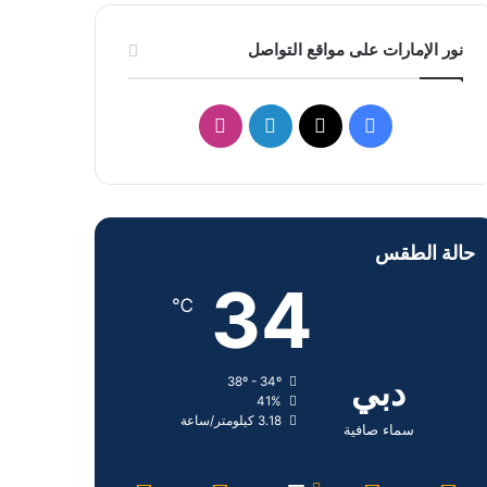
نور الإمارات على مواقع التواصل
ف
ل
ا
ي
X
ي
ن
س
ن
س
حالة الطقس
ب
ك
ت
34
و
د
ق
℃
ك
إ
ر
دبي
38º - 34º
ن
ا
41%
3.18 كيلومتر/ساعة
م
سماء صافية