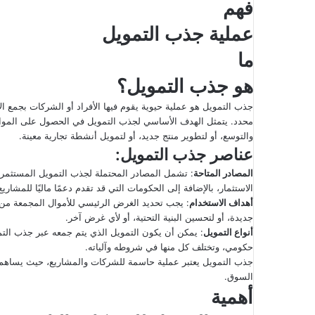
فهم
إ
ل
عملية جذب التمويل
ك
ما
ت
ر
هو جذب التمويل؟
و
جذب التمويل هو عملية حيوية يقوم فيها الأفراد أو الشركات بجمع
ن
محدد. يتمثل الهدف الأساسي لجذب التمويل في الحصول على الموارد 
ي
والتوسع، أو لتطوير منتج جديد، أو لتمويل أنشطة تجارية معينة.
ا
عناصر جذب التمويل:
المصادر المتاحة
: تشمل المصادر المحتملة لجذب التمويل المستثمري
الاستثمار، بالإضافة إلى الحكومات التي قد تقدم دعمًا ماليًا للمشاريع
أهداف الاستخدام
: يجب تحديد الغرض الرئيسي للأموال المجمعة من 
جديدة، أو لتحسين البنية التحتية، أو لأي غرض آخر.
أنواع التمويل
: يمكن أن يكون التمويل الذي يتم جمعه عبر جذب الت
حكومي، وتختلف كل منها في شروطه وآلياته.
جذب التمويل يعتبر عملية حاسمة للشركات والمشاريع، حيث يساهم في
السوق.
أهمية