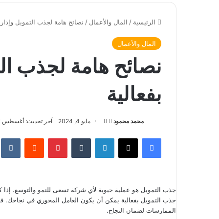
الرئيسية
/
المال والأعمال
/
نصائح هامة لجذب التمويل وإدارة 
المال والأعمال
نصائح هامة لجذب التم
بفعالية
محمد محمود
ت
أ
مايو 4, 2024
آخر تحديث: أغسطس 2, 2026
ا
ر
فيسبوك
‫X
لينكدإن
‏Tumblr
بينتيريست
‏Reddit
‏te
ب
س
ع
ل
ع
ب
ل
ر
جذب التمويل هو عملية حيوية لأي شركة تسعى للنمو والتوسع. إذا 
ى
ي
جذب التمويل بفعالية يمكن أن يكون العامل المحوري في نجاحك. ف
X
د
الممارسات لضمان النجاح.
ا