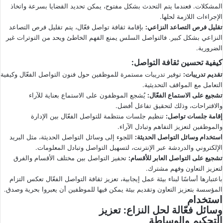
المشكلات. فعندما يتم التحدث بشكل مفتوح، يمكن تحديد القضايا بسرعة واتخاذ
الإجراءات اللازمة لحلها.
تقليل فرص التصاعد النزاعي
:
بإقامة ثقافة تواصل فعّال، يتم تقليل فرص التصاعد
النزاعي بشكل كبير. فالتواصل السلس يمنع الفهم الخاطئ ويحد من التوترات غير
الضرورية.
كيفية تحسين ثقافة التواصل
:
تقديم تدريبات
:
توفير تدريبات مستمرة للموظفين حول فنون التواصل الفعّال وكيفية
التعامل مع المواقف التحديثية.
تشجيع على الاستماع الفعّال
:
يُشجع الموظفون على الاستماع بعناية للآراء
والاقتراحات، وذلك لتحقيق تفاعل أفضل.
إقامة جلسات تواصل
:
تنظيم جلسات منتظمة للتواصل الفعّال بين الإدارة
والموظفين لتعزيز التفاهم وتبادل الآراء.
استخدام وسائل التواصل الحديثة
:
اللجوء إلى وسائل التواصل الحديثة، مثل البريد
الإلكتروني والدردشة عبر الإنترنت، لتسهيل التواصل وتبادل المعلومات.
تشجيع على التواصل العابر للأقسام
:
تحفيز التواصل بين مختلف الأقسام والفرق
لتعزيز التعاون وفهم مشترك.
باعتبارها أساسًا لبناء بيئة عمل إيجابية، تعزيز ثقافة التواصل الفعّال تعكس التزام
المؤسسة بتعزيز التعاون وتقديم بيئة يمكن فيها للموظفين أن يعبروا بحرية وصدق.
استخدام
وسائل فعّالة لحل النزاع
: تعزيز
التحكيم والوساطة