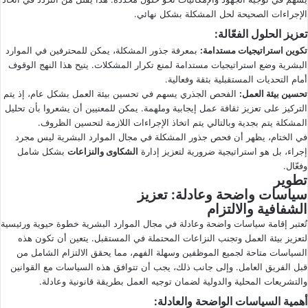
الإجراءات الصحيحة لحل المشكلة بشكل نهائي.
تعزيز الحلول الفعّالة
:
تكوين استراتيجيات مستدامة
:
بمعرفة جذور المشكلة، يمكن للمحترفين في الموارد
البشرية وضع استراتيجيات مستدامة لمنع تكرار المشكلات. يتيح هذا النهج الوقوف
أمام التحديات المستقبلية بثقة وفعالية.
تحسين بيئة العمل
:
الفحص الجذري يسهم في تحسين بيئة العمل بشكل عام، إذ يتم
التركيز على تعزيز ثقافة عمل إيجابية وملهمة. يمكن للمعنيين أن يشعروا بأن تحليل
المشكلة يتم بجدية وبالتالي يتم اتخاذ الإجراءات اللازمة لتحسين الظروف.
في الختام، يظهر أن فحص جذور المشكلة في مجال الموارد البشرية ليس مجرد
إجراء، بل هو استراتيجية ضرورية لتعزيز إدارة
الشكاوى والنزاعات
بشكل شامل
وفعّال.
تطوير
سياسات واضحة وعادلة
: تعزيز
الشفافية والالتزام
تُعتبر إقامة سياسات واضحة وعادلة في مجال الموارد البشرية خطوة حيوية ورئيسية
لتعزيز بيئة العمل وتجنب النزاعات المحتملة في المستقبل. يتعين أن تكون هذه
السياسات متاحة لجميع الموظفين وسهلة الفهم، مما يحقق الالتزام الشامل من
قبل الفريق العامل. وإلى جانب ذلك، يجب أن تتوافق هذه السياسات مع القوانين
والتشريعات المحلية والدولية لضمان توجيه العمل بطريقة قانونية وعادلة.
أهمية السياسات الواضحة والعادلة
: