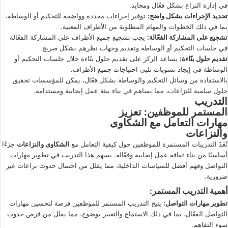
في إدارة النزاع بشكل فعّال ومحايد.
تحديد الإجراءات بشكل واضح
:
توفير إجراءات محددة وواضحة للتحكيم أو الوساطة،
بما في ذلك الخطوات والمهام المطلوبة من الأطراف المعنية.
تشجيع على المشاركة الفعّالة
:
يجب تشجيع جميع الأطراف على المشاركة الفعّالة
في جلسات التحكيم أو الوساطة وتقديم وجهات نظرهم بشكل صريح.
تقديم حلول بنّاءة
:
يساعد الركز على تقديم حلول بنّاءة خلال جلسات التحكيم أو
الوساطة في إيجاد تسويات تلبي احتياجات جميع الأطراف.
بالاستفادة من وسائل التحكيم والوساطة بشكل فعّال، يمكن للمؤسسات تحقيق
حلول سلمية للنزاعات، مما يساهم في بناء بيئة عمل إيجابية ومستدامة.
التدريب
المستمر للموظفين
: تعزيز
مهارات التعامل مع
الشكاوى
والنزاعات
تُعَدّ التدريبات المستمرة للموظفين حول كيفية التعامل مع
الشكاوى والنزاعات
جزءًا
أساسيًا من بناء ثقافة عمل إيجابية وفعّالة. يسهم هذا التدريب في تطوير مهارات
التواصل وفهم أفضل للسياسات الداخلية، مما يقلل من احتمال حدوث نزاعات غير
ضرورية.
أهمية التدريب المستمر
:
تطوير مهارات التواصل
:
يتيح التدريب المستمر للموظفين فرصة لتحسين مهارات
التواصل الفعّال، بما في ذلك الاستماع والتعبير بوضوح، مما يقلل من فرص حدوث
سوء التفاهم.