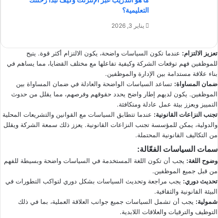
التعليمية؟
يناير 3, 2026
تعزيز الالتزام
:
عندما تكون السياسات واضحة، يكون الالتزام أكثر قوة. يتيح
للموظفين فهم توقعات الشركة وكيفية تفاعلها مع مختلف القضايا، مما يساهم في
بناء علاقة مستدامة بين الإدارة والموظفين.
ضمان المساواة
:
تساعد السياسات الواضحة والعادلة في ضمان المساواة بين
الموظفين. يكون لديهم إطار واضح يحدد حقوقهم وفرصهم، مما يقلل من حدوث
التمييز ويعزز بيئة عمل عادلة ومتكافئة.
تجنب النزاعات القانونية
:
عندما تتطابق السياسات مع القوانين والتشريعات المحلية
والدولية، يمكن للمؤسسة تجنب النزاعات القانونية. يعزز ذلك سمعة الشركة ويقلل
من التكاليف القانونية المحتملة.
سمات السياسات الفعّالة
:
وضوح اللغة
:
يجب أن تكون اللغة المستخدمة في السياسات واضحة وبسيطة للفهم
من قبل جميع الموظفين.
تحديث دوري
:
يجب مراجعة وتحديث السياسات بشكل دوري لتواكب التطورات في
البيئة القانونية والثقافية.
شمولية
:
يجب أن تشمل السياسات جميع جوانب العلاقة العملية، بما في ذلك
التوظيف والترقيات والعلاقات اللابدية.