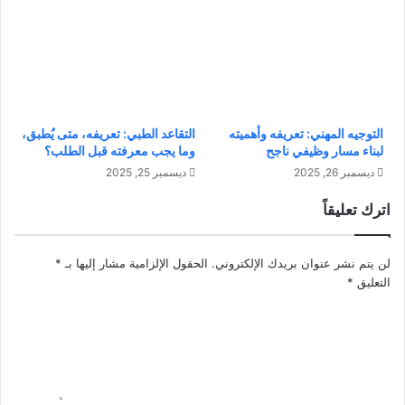
ت
د
ك
ل
ش
ي
ا
ل
ف
ش
ا
ا
ل
م
التوجيه المهني: تعريفه وأهميته
التقاعد الطبي: تعريفه، متى يُطبق،
غ
ل
لبناء مسار وظيفي ناجح
وما يجب معرفته قبل الطلب؟
م
ل
ديسمبر 26, 2025
ديسمبر 25, 2025
و
ض
ض
م
اترك تعليقاً
ا
ا
ل
ن
م
ر
لن يتم نشر عنوان بريدك الإلكتروني.
الحقول الإلزامية مشار إليها بـ
*
ت
ح
التعليق
*
ج
ل
ا
ة
و
م
ز
م
ت
ع