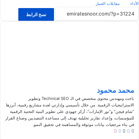
الأداء
مقابلات العمل
نسخ الرابط
محمد محمود
باحث ومهندس محتوى متخصص في الـ Technical SEO وتطوير
الاستراتيجيات الرقمية. من خلال تأسيسي وإدارتي لعدة مشاريع رقمية، أبرزها
"شام فيجن" و"نور الإمارات"، أركز جهودي على تطوير البنية التحتية الرقمية
للمؤسسات، وإعداد تقارير تحليلية تهدف إلى مساعدة التنفيذيين وصناع القرار
في بناء مرجعيات بيانات موثوقة والمساهمة في تحقيق النمو.
م
ف
ل
ا
و
ي
X
ي
ن