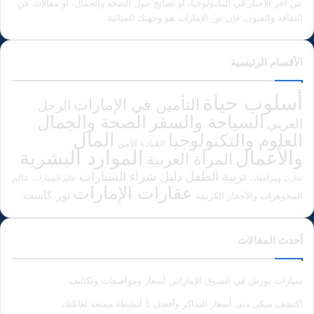
عن آخر الأخبار في التكنولوجيا، أو نصائح حول الصحة والجمال، أو مقالات عن
الثقافة والفنون، فإن نور الإمارات هو وجهتك المثالية.
الأقسام الرئيسية
أسلوب حياة
التأمين في الإمارات
الرجل
الصحة والجمال
السياحة والسفر
العربي
المال
العلوم والتكنولوجيا
القيادة الآمن
الموارد البشرية
والأعمال
المرأة العربية
دليل شراء السيارات
تربية الطفل
عالم
تجارب ومراجعات
عالم السيارات
عقارات الإمارات
نور كاست
المجوهرات والأحجار الكريمة
أحدث المقالات
سيارات بورش في السوق الإماراتي أسعار ومواصفات وتكاليف
اكتشف سكي دبي أسعار التذاكر وأفضل 5 أنشطة ممتعة لعائلتك