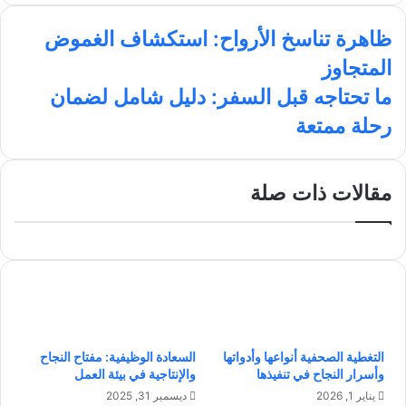
ق
س
ن
س
ظ
ع
ب
ك
ت
ظاهرة تناسخ الأرواح: استكشاف الغموض
ا
ا
و
د
ق
المتجاوز
ه
ل
ك
إ
ر
ر
و
ن
ا
م
ما تحتاجه قبل السفر: دليل شامل لضمان
ة
ي
م
ا
رحلة ممتعة
ت
ب
ت
ن
ح
ا
ت
س
ا
مقالات ذات صلة
خ
ج
ا
ه
ل
ق
أ
ب
ر
ل
و
ا
ا
ل
ح
س
التغطية الصحفية أنواعها وأدواتها
السعادة الوظيفية: مفتاح النجاح
:
ف
وأسرار النجاح في تنفيذها
والإنتاجية في بيئة العمل
ا
ر
س
:
يناير 1, 2026
ديسمبر 31, 2025