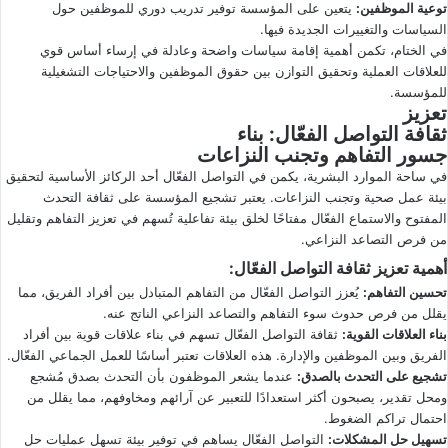
توعية الموظفين
:
يتعين على المؤسسة توفير تدريب دوري للموظفين حول
السياسات والتغييرات الجديدة فيها.
في الختام، تكمن أهمية إقامة سياسات واضحة وعادلة في إرساء أساس قوي
للعلاقات العملية وتحقيق التوازن بين حقوق الموظفين والاحتياجات التشغيلية
للمؤسسة.
تعزيز
ثقافة التواصل الفعّال
: بناء
جسور التفاهم وتجنب النزاعات
في ساحة الموارد البشرية، يكمن في التواصل الفعّال أحد الركائز الأساسية لتحقيق
بيئة عمل صحية وتجنب النزاعات. يعتبر تشجيع المؤسسة على ثقافة التحدث
المفتوح والاستماع الفعّال مفتاحًا لخلق بيئة تفاعلية تُسهم في تعزيز التفاهم وتقليل
من فرص التصاعد النزاعي.
أهمية تعزيز ثقافة التواصل الفعّال
:
تحسين التفاهم
:
يُعزز التواصل الفعّال من التفاهم المتبادل بين أفراد الفريق، مما
يقلل من فرص حدوث سوء التفاهم والتصاعد النزاعي الناتج عنه.
بناء العلاقات القوية
:
ثقافة التواصل الفعّال تسهم في بناء علاقات قوية بين أفراد
الفريق وبين الموظفين والإدارة. هذه العلاقات تعتبر أساسًا للعمل الجماعي الفعّال.
تشجيع على التحدث بالصدق
:
عندما يشعر الموظفون بأن التحدث بصدق مُشجع
ومحل تقدير، يصبحون أكثر استعدادًا للتعبير عن آرائهم ومخاوفهم، مما يقلل من
احتمال تراكم الضغوط.
تسهيل حل المشكلات
:
التواصل الفعّال يساهم في توفير بيئة تسهل عمليات حل