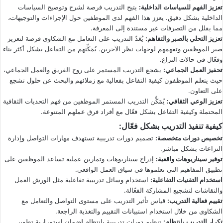
تعزيز الفهم للسياسات الداخلية
:
يتيح التدريب فرصة لشرح وتوضيح السياسات
الداخلية بشكل دقيق. يعزز هذا الفهم لدى الموظفين حول الإجراءات والتوجيهات،
مما يقلل من التصرفات غير مستندة إلى المعرفة.
تعزيز التحلي بالصبر والتفاهم
:
يُعَدّ التدريب على التعامل مع الشكاوى فرصة لتعزيز
صبر الموظفين وتفهمهم لوجهات نظر الآخرين. يُمَكِّنهم من التفاعل بشكل أكثر بناء
وفعّال في حالات النزاع.
تحفيز العمل الجماعي
:
يشجع التدريب المستمر على روح الفريق والعمل الجماعي،
حيث يتعلم الموظفون كيفية التفاعل بفعالية مع زملائهم والبحث عن حلول تشجع
على التعاون.
تعزيز الوعي الثقافي
:
يُمَكِّن التدريب المستمر الموظفين من فهم التحديات الثقافية
المحتملة وكيفية التفاعل بشكل فعّال مع أفراد فرق عملهم المتنوعة.
كيفية تنفيذ التدريب بشكل فعّال
:
تخصيص دورات متخصصة
:
تصميم دورات تدريبية تستهدف مهارات التواصل وإدارة
النزاعات بشكل مباشر.
توفير سيناريوهات واقعية
:
إدراج سيناريوهات وتمارين عملية تساعد الموظفين على
تطبيق المفاهيم التي تعلموها في سياق العمل الواقعي.
استخدام التقنيات التفاعلية
:
استخدام وسائل تدريبية تفاعلية مثل الورش العمل
والنقاشات لتشجيع المشاركة الفعّالة.
تقييم فعالية التدريب
:
قياس تأثير التدريب على مستوى التواصل والتعامل مع
الشكاوى من خلال استخدام استبيانات التقييم والتغذية الراجعة.
تكرار التدريب بانتظام
:
تنظيم دورات تدريبية بانتظام لضمان استمرارية تطوير