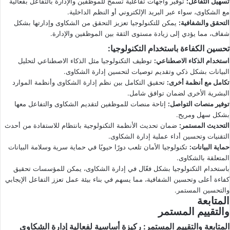
تسهيل التفاعل
:
توفير واجهات تفاعلية تسمح للموظفين والإدارة بالتفاعل بفعالية
مع الشكاوى، سواء عبر البريد الإلكتروني أو النظم الداخلية.
التحقق والشفافية
:
يمكن للتكنولوجيا تعزيز التحقق من الشكاوى وإدارتها بشكل
شفاف، مما يؤدي إلى زيادة مستوى الثقة بين الموظفين والإدارة.
تحسين الكفاءة باستخدام التكنولوجيا
:
استخدام الذكاء الاصطناعي
:
توظيف التكنولوجيا مثل الذكاء الاصطناعي لتحليل
البيانات بشكل ذكي وتقديم توصيات لتحسين إدارة الشكاوى.
تكامل مع أنظمة أخرى
:
تحقيق التكامل بين نظم إدارة الشكاوى وأنظمة الموارد
البشرية الأخرى لضمان توافق شامل.
توفير منصات التواصل
:
إتاحة منصات للموظفين لتقديم الشكاوى والتفاعل معها
بشكل سهل ومريح.
التحديث المستمر
:
ضمان تحديث الأنظمة التكنولوجية بانتظام للاستفادة من أحدث
التقنيات وتحسين أداء عملية إدارة الشكاوى.
حماية البيانات
:
تكنولوجيا الأمان تلعب دورًا حيويًا في حماية سرية وسلامة البيانات
المتعلقة بالشكاوى.
باستخدام التكنولوجيا بشكل فعّال في إدارة الشكاوى، يمكن للمؤسسات تحقيق
كفاءة أعلى وتحسين الشفافية، مما يسهم في بناء بيئة عمل تعزز التفاعل الإيجابي
والتحسين المستمر.
المتابعة
والتقييم المستمر
المتابعة والتقييم المستمر
:
ركيزة أساسية لفعالية إدارة
الشكاوى