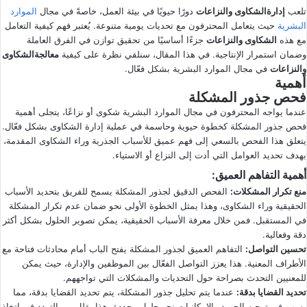
ع
ب
تلعب
إدارة
الشكاوى والنزاعات
دورًا حيويًا في بيئة العمل، خاصةً في مجال
الموارد
البشرية
ل
ر
حيث يتعامل المحترفون مع تحديات يومية متنوعة
.
يُعتبر فهم كيفية التعامل
مع هذه
الشكاوى والنزاعات
جزءًا أساسيًا من تحقيق توازن في الفرق العاملة
ى
ي
وضمان استمرار الإنتاجية
.
في هذا المقال، سنلقي نظرة على كيفية
معالجة
الشكاوى
X
د
والنزاعات
في مجال الموارد البشرية بشكل فعّال
.
ا
أهمية
إ
فحص جذور المشكلة
ل
عندما يواجه المحترفون في مجال الموارد البشرية شكوى أو نزاعًا، يتجلى أهمية
ك
فحص جذور المشكلة كخطوة حيوية وحاسمة في عملية إدارة الشكاوى بشكل فعّال.
ت
يتعلق هذا الفحص بالسعي إلى فهم عميق للأسباب الجذرية وراء الشكاوى المقدمة،
بهدف تحديد العوامل التي أدت إلى النزاع أو الاستياء.
ر
أهمية التفاهم العميق
و
:
ن
منع تكرار المشكلات
:
الفحص الدقيق لجذور المشكلة يسمح للفريق بتحديد الأسباب
الحقيقية وراء الشكاوى، وهذا يمثل الخطوة الأولى نحو ضمان عدم تكرار المشكلة
ي
في المستقبل. فمن خلال معرفة الأسباب الحقيقية، يمكن تصوير الحلول بشكل أكثر
ا
دقة وفعالية.
تحسين التواصل
:
التفاهم العميق لجذور المشكلة يفتح الباب أمام محادثات فتاحة مع
الأطراف المعنية. هذا يعزز التواصل الفعّال بين الموظفين والإدارة، حيث يمكن
للمعنيين التحدث بصراحة حول التحديات والمشكلات التي تواجههم.
تحديد القضايا بدقة
:
عندما يتم تحليل جذور المشكلة، يتم تحديد القضايا بدقة، مما
يسهم في توجيه الجهود والإمكانيات نحو حلول محددة. هذا يقلل من التردد في اتخاذ