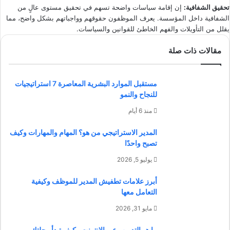
تحقيق الشفافية
:
إن إقامة سياسات واضحة تسهم في تحقيق مستوى عالٍ من
الشفافية داخل المؤسسة. يعرف الموظفون حقوقهم وواجباتهم بشكل واضح، مما
يقلل من التأويلات والفهم الخاطئ للقوانين والسياسات.
مقالات ذات صلة
مستقبل الموارد البشرية المعاصرة 7 استراتيجيات
للنجاح والنمو
منذ 6 أيام
المدير الاستراتيجي من هو؟ المهام والمهارات وكيف
تصبح واحدًا
يوليو 5, 2026
أبرز علامات تطفيش المدير للموظف وكيفية
التعامل معها
مايو 31, 2026
ما هو التدريب عبر الإنترنت وكيف تبدأ رحلتك