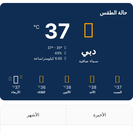
س
ن
س
حالة الطقس
ب
ك
ت
37
℃
و
د
ق
ك
إ
ر
دبي
37º - 35º
49%
ن
ا
6.65 كيلومتر/ساعة
سماء صافية
م
37
36
38
38
37
℃
℃
℃
℃
℃
السبت
الأحد
الأثنين
الثلاثاء
الأربعاء
الأخيرة
الأشهر