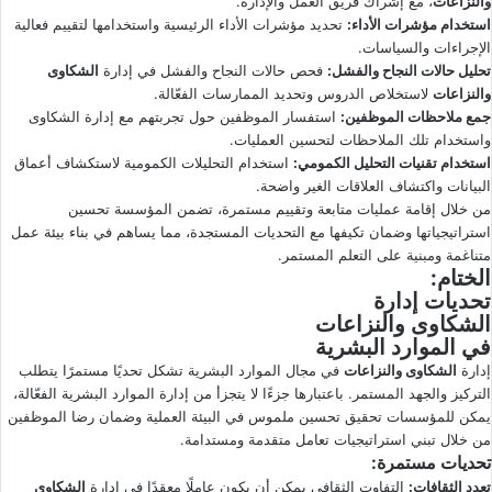
والنزاعات
، مع إشراك فريق العمل والإدارة.
استخدام مؤشرات الأداء
:
تحديد مؤشرات الأداء الرئيسية واستخدامها لتقييم فعالية
الإجراءات والسياسات.
تحليل حالات النجاح والفشل
:
فحص حالات النجاح والفشل في إدارة
الشكاوى
والنزاعات
لاستخلاص الدروس وتحديد الممارسات الفعّالة.
جمع ملاحظات الموظفين
:
استفسار الموظفين حول تجربتهم مع إدارة الشكاوى
واستخدام تلك الملاحظات لتحسين العمليات.
استخدام تقنيات التحليل الكمومي
:
استخدام التحليلات الكمومية لاستكشاف أعماق
البيانات واكتشاف العلاقات الغير واضحة.
من خلال إقامة عمليات متابعة وتقييم مستمرة، تضمن المؤسسة تحسين
استراتيجياتها وضمان تكيفها مع التحديات المستجدة، مما يساهم في بناء بيئة عمل
متناغمة ومبنية على التعلم المستمر.
الختام
:
تحديات إدارة
الشكاوى والنزاعات
في الموارد البشرية
إدارة
الشكاوى والنزاعات
في مجال الموارد البشرية تشكل تحديًا مستمرًا يتطلب
التركيز والجهد المستمر. باعتبارها جزءًا لا يتجزأ من إدارة الموارد البشرية الفعّالة،
يمكن للمؤسسات تحقيق تحسين ملموس في البيئة العملية وضمان رضا الموظفين
من خلال تبني استراتيجيات تعامل متقدمة ومستدامة.
تحديات مستمرة
:
تعدد الثقافات
:
التفاوت الثقافي يمكن أن يكون عاملًا معقدًا في إدارة
الشكاوى