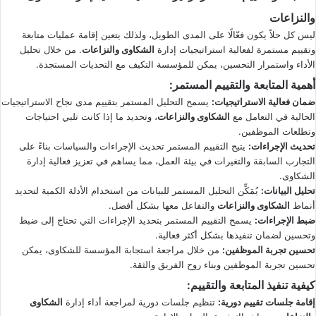
والنزاعات
ليس كل حلاً يكون فعّالًا على المدى الطويل، ولذلك يتعين إقامة عمليات متابعة
وتقييم مستمرة لفعالية استراتيجيات إدارة
الشكاوى والنزاعات
. من خلال تحليل
الأداء واستمرار التحسين، يمكن للمؤسسة التكيف مع التحديات المستجدة.
أهمية المتابعة والتقييم المستمر
:
ضمان فعالية الاستراتيجيات
:
يسمح التحليل المستمر بتقييم مدى نجاح الاستراتيجيات
الحالية في التعامل مع
الشكاوى والنزاعات
، وتحديد ما إذا كانت تلبي احتياجات
وتطلعات الموظفين.
تحديث الإجراءات
:
يتيح التقييم المستمر تحديث الإجراءات والسياسات بناءً على
التجارب السابقة والتغيرات في بيئة العمل، مما يساهم في تعزيز فعالية إدارة
الشكاوى.
تحليل البيانات
:
يُمَكِّن التحليل المستمر للبيانات من استخدام الأدلة الكمية لتحديد
أنماط
الشكاوى والنزاعات
والتفاعل معها بشكل أفضل.
ضبط الإجراءات
:
يسمح التقييم المستمر بتحديد الإجراءات التي تحتاج إلى ضبط
وتحسين لضمان تنفيذها بشكل أكثر فعالية.
تحسين تجربة الموظفين
:
من خلال مراجعة استجابة المؤسسة للشكاوى، يمكن
تحسين تجربة الموظفين وبناء روح الفريق والثقة.
كيفية تنفيذ المتابعة والتقييم
:
إقامة جلسات تقييم دورية
:
تنظيم جلسات دورية لمراجعة أداء إدارة
الشكاوى