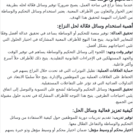
عندما ينشأ نزاع في ساحة العمل، يصبح ضروريًا توفير وسائل فعّالة لحله بطريقة
تعزز الحوار والتعاون بين الأطراف المعنية. يعتبر استخدام وسائل التحكيم والوساطة
من الخيارات المهمة لتحقيق هذا الهدف.
أهمية استخدام وسائل فعّالة لحل النزاع
:
تحقيق العدالة
:
توفير منصة للتحكيم أو الوساطة يساعد في تحقيق عدالة أفضل وفقًا
للمعايير القانونية. يتيح هذا النهج للأطراف المعنية المشاركة في اختيار الحلول التي
تلبي احتياجاتهم بشكل أفضل.
توفير وقت وجهد
:
اللجوء إلى وسائل التحكيم والوساطة يساهم في توفير الوقت
والجهد المستهلكين في الإجراءات القانونية التقليدية. يتيح ذلك للأطراف حلاً أسرع
وأكثر فاعلية.
حماية العلاقات العملية
:
تقليل التوترات التي قد تحدث خلال النزاع يسهم في
الحفاظ على العلاقات العملية بين الموظفين والإدارة. يتيح حلاً سلميًا الابتعاد عن
التداولات العدائية التي قد تؤثر على التفاعلات المستقبلية.
تحقيق التسوية
:
وسائل التحكيم والوساطة تُشجع على التسوية والتوصل إلى اتفاق
يلبي احتياجات الطرفين. يتيح هذا التوجه للأطراف المشاركة في تحديد حلول مقبولة
من الجميع.
كيفية تعزيز فعالية وسائل الحل
:
توفير تدريب
:
تقديم تدريبات دورية للموظفين حول كيفية الاستفادة من وسائل
التحكيم والوساطة والتفاعل الفعّال معها.
اختيار محكم أو وسيط مؤهل
:
ضمان اختيار محكم أو وسيط مؤهل وذو خبرة يسهم