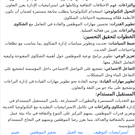
والنزاعات
. فهم الاختلافات الثقافية وتكاملها في استراتيجيات الإدارة يعزز التعاون.
التحول التكنولوجي
:
استخدام التكنولوجيا يتطلب متابعة مستمرة لضمان أن تكون
الأنظمة فعّالة ومستجيبة لاحتياجات الشكاوى.
تطوير القدرات
:
تحسين مهارات الموظفين والقادة في التعامل مع
الشكاوى
والنزاعات
يعزز من فعالية العملية.
الخطوات لتحقيق التحسين
:
ضبط السياسات
:
تحديث وتطوير سياسات إدارة الشكاوى بما يتناسب مع تطلعات
واحتياجات العمل الحديث.
تعزيز الوعي
:
تطوير برامج توعية للموظفين حول أهمية الشكاوى المفتوحة وكيفية
التعامل الفعّال معها.
التفاعل الاجتماعي
:
تشجيع على التواصل الاجتماعي داخل المؤسسة لتشجيع على
التفاعل البناء وحل المشكلات.
تطوير مهارات القيادة
:
توجيه القادة نحو تطوير مهارات القيادة في إدارة النزاعات
وتشجيع على بناء جو من الثقة والتعاون.
المستقبل المستدام
:
مع التحديات المستمرة والتطورات المتسارعة، يكمن المستقبل المستدام في
إدارة
الشكاوى والنزاعات
في تكامل الاستراتيجيات التقليدية مع التكنولوجيا الحديثة
وتعزيز قدرات الموظفين. يسهم التركيز على التنوع والثقافة في بناء بيئة عمل
تتسم بالشفافية والعدالة، مما يعزز رضا الموظفين ويسهم في النجاح المستدام
للمؤسسة.
`استراتيجيات التوظيف
بيئة العمل
تحفيز الموظفين
تقييم