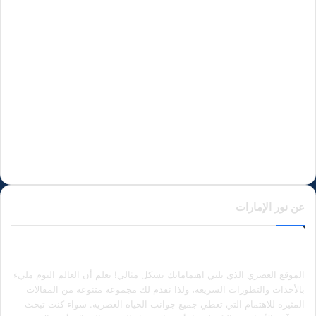
عن نور الإمارات
الموقع العصري الذي يلبي اهتماماتك بشكل مثالي! نعلم أن العالم اليوم مليء
بالأحداث والتطورات السريعة، ولذا نقدم لك مجموعة متنوعة من المقالات
المثيرة للاهتمام التي تغطي جميع جوانب الحياة العصرية. سواء كنت تبحث