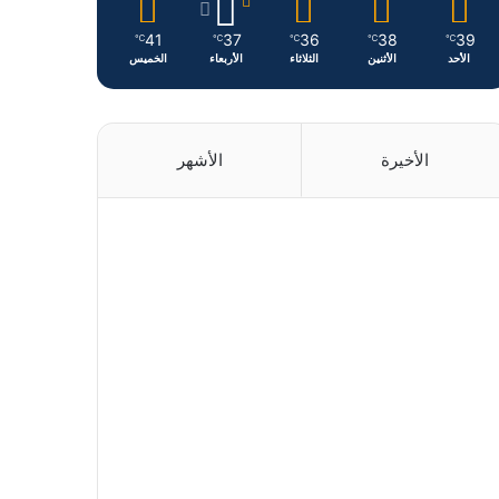
41
37
36
38
39
℃
℃
℃
℃
℃
الأحد
الأثنين
الثلاثاء
الأربعاء
الخميس
الأخيرة
الأشهر
منذ يومين
منذ يومين
منذ 3 أيام