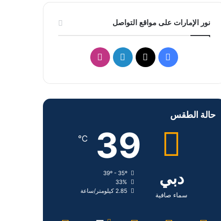
نور الإمارات على مواقع التواصل
ف
ل
ا
ي
X
ي
ن
س
ن
س
حالة الطقس
ب
ك
ت
39
و
د
ق
℃
ك
إ
ر
دبي
39º - 35º
ن
ا
33%
2.85 كيلومتر/ساعة
م
سماء صافية