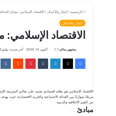
الرئيسية
/
المال والأعمال
/
الاقتصاد الإسلامي: مفتاح العدالة 
المال والأعمال
الاقتصاد الإسلامي: مف
مشهور سالم
ت
أ
أكتوبر 14, 2024
آخر تحديث: يوليو 6, 2026
ا
ر
فيسبوك
‫X
لينكدإن
‏Tumblr
بينتيريست
‏Reddit
‏te
ب
س
ع
ل
ع
ب
ل
ر
ى
ي
الاقتصاد الإسلامي هو نظام اقتصادي يعتمد على تعاليم الشريعة الإسلا
X
د
مزيجًا متوازنًا بين العدالة الاجتماعية والحرية الاقتصادية، حيث يهد
ا
من القيم الأخلاقية والدينية.
إ
مبادئ
ل