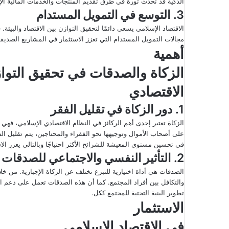
الذكية قد تُحدث ثورة في طرق تقديم المنتجات والخدمات المالية الإ
3.
التوسع في التمويل المستدام
الاقتصاد الإسلامي يسعى دائمًا لتحقيق التوازن بين الاقتصاد والبيئ
مجالات التمويل المستدام التي تعزز الاستثمار في المشاريع الصديقة 
أهمية
الزكاة والصدقات في تحقيق التوا
الاقتصادي
1.
دور الزكاة في تقليل الفقر
الزكاة تعتبر إحدى أهم الركائز في النظام الاقتصادي الإسلامي، ف
على أصحاب الأموال وتوجيهها نحو الفقراء والمحتاجين، يتم تقليل ال
في تحسين مستوى المعيشة للشرائح الأكثر احتياجًا وبالتالي يعزز الا
2.
التأثير النفسي والاجتماعي للصدقات
الصدقات هي أداة اختيارية للتبرع تختلف عن الزكاة الإجبارية. من خل
والتكافل بين أفراد المجتمع. كما أن هذه الصدقات تعمل على دعم 
تطوير البنية التحتية للمجتمع ككل.
الاستثمار
في الاقتصاد الإسلامي