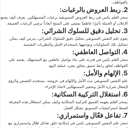
بالعواطف.
2. ربط العروض بالرغبات:
سحر العلم يكمن في ربط العروض التسويقية برغبات المستهلكين. يعرف كيف يصنع
الإعلان أو الحملة تأثيرًا عاطفيًا يضفي على المنتج أبعاداً ترضي الرغبات العميقة.
3. تحليل دقيق للسلوك الشرائي:
يقوم علم النفس التسويقي بتحليل دقيق للسلوك الشرائي، يدرس كيف يمكن
تشكيل تلك السلوكيات وتوجيهها باستخدام الحيل والنظريات النفسية.
4. التواصل العاطفي:
سحر العلم يكمن في قدرته على بناء تواصل عاطفي مع المستهلك. يعتمد على
العواطف لخلق رابط عميق يتجاوز مجرد عملية البيع.
5. الإلهام والأمل:
علم النفس التسويقي يبث الأمل والإلهام في عروضه. يستخدم القصص والرؤى
لإشعال شرارة الأمل وتحفيز المستهلكين لاتخاذ الإجراء.
6. استغلال التركيبة السكانية:
يسحر العلم بفهمه العميق للتركيبة السكانية وكيف يمكن استغلال هذه المعرفة
لضبط استراتيجيات التسويق بشكل أفضل.
7. تفاعل فعّال واستمراري:
سحر علم النفس التسويقي يكمن في إمكانية خلق تفاعل فعّال واستمراري مع