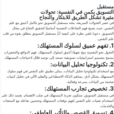
مستقبل
التسويق يكمن في النفسية: تحولات
مثيرة تشكل الطريق للابتكار والنجاح
في عصر التحولات السريعة، يتجه مستقبل التسويق نحو تكامل أعمق مع علم
النفس، حيث يصبح فهم التفاعلات النفسية أساسيًا لتحقيق النجاح في مجال
التسويق. دعونا نلقي نظرة على كيفية أنَّ مستقبل التسويق ينطلق بقوة من قلب
علم النفس.
1. تفهم عميق لسلوك المستهلك:
التحول نحو النفسية يتيح تفهمًا أعمق لسلوك المستهلك. فهم الدوافع والتحفيزات
يسمح بتصميم استراتيجيات تسويقية تستند إلى توجيه فعّال لاحتياجات المستهلك.
2. تكنولوجيا تحليل البيانات:
مع استخدام تكنولوجيا تحليل البيانات، يمكن تطبيق علم النفس في فهم سلوك
المستهلك بشكل أدق. يساهم الذكاء الاصطناعي والتعلم الآلي في تحليل كميات
ضخمة من البيانات بسرعة وفعالية.
3. تخصيص تجارب المستهلك:
في مستقبل التسويق، ستكون تجربة المستهلك في صلب الاهتمام. يعتمد ذلك على
استخدام تقنيات علم النفس لفهم توقعات المستهلك وتحسين تفاعله مع المنتجات
والخدمات.
4. تسويق القصص والتأثير العاطفي: