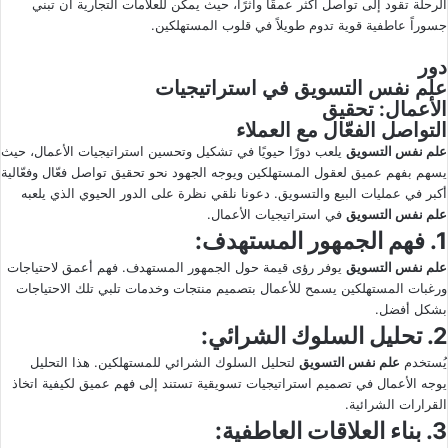
الرحلة تقود إلى تواصل أكثر عمقًا وأثرًا، حيث يمكن للعلامات التجارية أن تبني
جسوراً عاطفية قوية تدوم طويلاً في قلوب المستهلكين.
دور
علم نفس التسويق
في استراتيجيات
الأعمال: تحقيق
التواصل الفعّال مع العملاء
علم نفس التسويق
يلعب دورًا حيويًا في تشكيل وتحسين استراتيجيات الأعمال، حيث
يسهم بفهم عميق لعقول المستهلكين ويوجه الجهود نحو تحقيق تواصل فعّال وفعّالية
أكبر في عمليات البيع والتسويق. دعونا نلقي نظرة على الدور الحيوي الذي يلعبه
علم نفس التسويق
في استراتيجيات الأعمال.
1. فهم الجمهور المستهدف:
علم نفس التسويق
يوفر رؤى قيمة حول الجمهور المستهدف. فهم أعمق لاحتياجات
ورغبات المستهلكين يسمح للأعمال بتصميم منتجات وخدمات تلبي تلك الاحتياجات
بشكل أفضل.
2. تحليل السلوك الشرائي:
يُستخدم
علم نفس التسويق
لتحليل السلوك الشرائي للمستهلكين. هذا التحليل
يوجه الأعمال في تصميم استراتيجيات تسويقية تستند إلى فهم عميق لكيفية اتخاذ
القرارات الشرائية.
3. بناء العلاقات العاطفية: