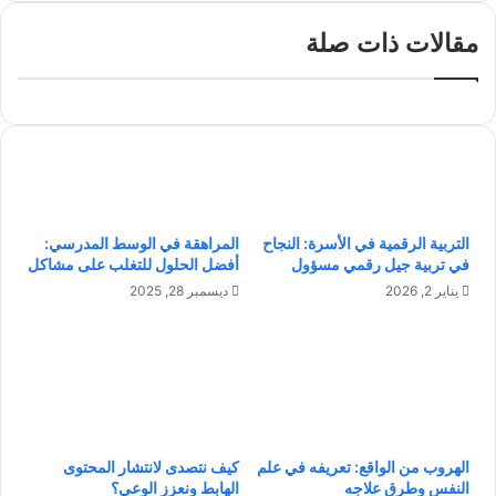
ل
ب
ذ
س
ك
مقالات ذات صلة
م
ا
ن
ء
ة
ا
ف
ل
ي
ا
م
ص
ر
ط
ك
ن
ز
ا
التربية الرقمية في الأسرة: النجاح
المراهقة في الوسط المدرسي:
ه
ع
في تربية جيل رقمي مسؤول
أفضل الحلول للتغلب على مشاكل
ا
ي
يناير 2, 2026
ديسمبر 28, 2025
ن
ف
و
ي
ف
ا
ر
ل
ا
ت
ل
ن
ط
ب
ب
الهروب من الواقع: تعريفه في علم
كيف نتصدى لانتشار المحتوى
ؤ
النفس وطرق علاجه
الهابط ونعزز الوعي؟
ي
ب