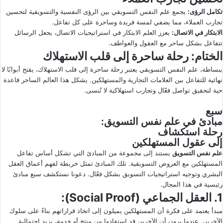
تكامل الرؤى
:
يجمع علم النفس التسويقي بين الرؤى النفسية والتسويقية لتحسين
تجارب العملاء، مما يضفي لمسة فريدة وساحرة على كل تفاعل.
الابتكار في الاتصال
:
يعزز العلم الابتكار في استراتيجيات الاتصال، يجعل الرسائل
تتفاعل بشكل ساحر مع العقول والعواطف.
الختام
: رحلة ساحرة إلى قلب الاستهلاك
ببساطة، علم النفس التسويقي يعتبر رحلة ساحرة إلى قلب الاستهلاك، يفتح أبوابًا لا
نهائية للتفاعل بين العلامات التجارية والمستهلكين. يشكل هذا العالم الساحر قاعدة
حية لتحقيق تواصل فعّال وتجارب استهلاكية لا تُنسى.
سبع
مبادئ في
علم نفس التسويق
:
رحلة استكشاف
إلى عقول المستهلكين
علم نفس التسويق
يستند إلى مجموعة من المبادئ التي تشكل أساس تفاعل
المستهلكين مع العروض التسويقية. تلك المبادئ تمثل خريطة لفهم أعماق العقل
البشري وتوجيه استراتيجيات التسويق بشكل فعّال. دعونا نستكشف سبع مبادئ
رئيسية في هذا المجال.
1. العقل الجماعي (Social Proof):
مبدأ يعتمد على فكرة أن المستهلكين يميلون إلى اتخاذ قراراتهم بناءً على سلوك
الآخرين. عندما يرون أن الآخرين قد استفادوا من منتج أو خدمة، يزيد احتمالية