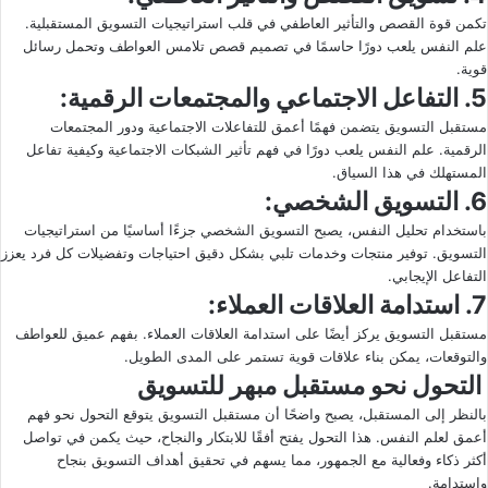
تكمن قوة القصص والتأثير العاطفي في قلب استراتيجيات التسويق المستقبلية.
علم النفس يلعب دورًا حاسمًا في تصميم قصص تلامس العواطف وتحمل رسائل
قوية.
5. التفاعل الاجتماعي والمجتمعات الرقمية:
مستقبل التسويق يتضمن فهمًا أعمق للتفاعلات الاجتماعية ودور المجتمعات
الرقمية. علم النفس يلعب دورًا في فهم تأثير الشبكات الاجتماعية وكيفية تفاعل
المستهلك في هذا السياق.
6. التسويق الشخصي:
باستخدام تحليل النفس، يصبح التسويق الشخصي جزءًا أساسيًا من استراتيجيات
التسويق. توفير منتجات وخدمات تلبي بشكل دقيق احتياجات وتفضيلات كل فرد يعزز
التفاعل الإيجابي.
7. استدامة العلاقات العملاء:
مستقبل التسويق يركز أيضًا على استدامة العلاقات العملاء. بفهم عميق للعواطف
والتوقعات، يمكن بناء علاقات قوية تستمر على المدى الطويل.
التحول نحو مستقبل مبهر للتسويق
بالنظر إلى المستقبل، يصبح واضحًا أن مستقبل التسويق يتوقع التحول نحو فهم
أعمق لعلم النفس. هذا التحول يفتح أفقًا للابتكار والنجاح، حيث يكمن في تواصل
أكثر ذكاء وفعالية مع الجمهور، مما يسهم في تحقيق أهداف التسويق بنجاح
واستدامة.