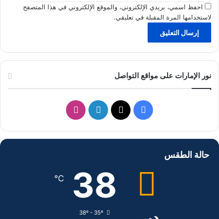
احفظ اسمي، بريدي الإلكتروني، والموقع الإلكتروني في هذا المتصفح
لاستخدامها المرة المقبلة في تعليقي.
نور الإمارات على مواقع التواصل
ف
ل
ا
ي
X
ي
ن
س
ن
س
حالة الطقس
ب
ك
ت
38
℃
و
د
ق
ك
إ
ر
دبي
38º - 35º