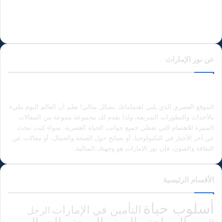
عن نور الإمارات
الموقع العصري الذي يلبي اهتماماتك بشكل مثالي! نعلم أن العالم اليوم مليء
بالأحداث والتطورات السريعة، ولذا نقدم لك مجموعة متنوعة من المقالات
المثيرة للاهتمام التي تغطي جميع جوانب الحياة العصرية. سواء كنت تبحث
عن آخر الأخبار في التكنولوجيا، أو نصائح حول الصحة والجمال، أو مقالات عن
الثقافة والفنون، فإن نور الإمارات هو وجهتك المثالية.
الأقسام الرئيسية
أسلوب حياة
التأمين في الإمارات
الرجل
الصحة والجمال