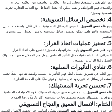
دور
علم نفس التسويق
يتجلى في بناء العلاقات العاطفية بين العلامة التجارية
والعملاء. فهم العواطف والقيم يمكن أن يجعل التفاعل مع العلامة التجارية تجربة
شخصية ومميزة.
4. تخصيص الرسائل التسويقية:
يتيح
علم نفس التسويق
تخصيص الرسائل التسويقية بشكل فعّال. باستخدام تحليل
الشخصية والعواطف، يمكن تصميم رسائل تسويقية تلامس العميل على مستوى
شخصي.
5. تحفيز عمليات اتخاذ القرار:
فهم
علم نفس التسويق
يلهم استراتيجيات تحفيزية تشجع على اتخاذ القرار
الشرائي. استخدام تقنيات مثل التأثير العاطفي يجعل من الممكن تحفيز المستهلك
للعمل وفقًا للرغبات المشعة.
6. تفادي التأثيرات السلبية:
دور العلم في تسويق يشمل أيضًا فهم التأثيرات السلبية وكيفية تفاديها. مثلاً، تجنب
استخدام رسائل قد تثير ردود فعل سلبية أو تؤثر سلبًا على العلامة التجارية.
7. تحسين تجربة المستهلك:
علم نفس التسويق
يساهم في تحسين تجربة المستهلك. فهم الاحتياجات العاطفية
وتوقعات المستهلك يسمح بتصميم تجارب تسويقية أكثر تكاملًا ورضا للعملاء.
الختام
: الاتصال العميق والنجاح التسويقي
في ختام الأمر، يسهم
علم نفس التسويق
بشكل أساسي في تحقيق الاتصال العميق