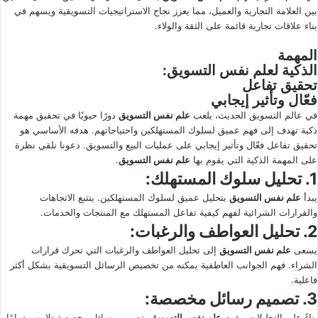
بين العلامة التجارية والعميل، مما يعزز نجاح الاستراتيجيات التسويقية ويسهم في
بناء علاقات تجارية قائمة على الثقة والولاء.
المهمة
الذكية ل
علم نفس التسويق
:
تحقيق تفاعل
فعّال وتأثير إيجابي
في عالم التسويق الحديث، يلعب
علم نفس التسويق
دورًا حيويًا في تحقيق مهمة
ذكية تهدف إلى فهم عميق لسلوك المستهلكين واحتياجاتهم. هدفه الأساسي هو
تحقيق تفاعل فعّال وتأثير إيجابي على عمليات البيع والتسويق. دعونا نلقي نظرة
على المهمة الذكية التي يقوم بها
علم نفس التسويق
.
1. تحليل سلوك المستهلك:
يبدأ
علم نفس التسويق
بتحليل عميق لسلوك المستهلكين. يتتبع الاتجاهات
والقرارات الشرائية لفهم كيفية تفاعل المستهلك مع المنتجات والخدمات.
2. تحليل العواطف والرغبات:
يسعى
علم نفس التسويق
إلى تحليل العواطف والرغبات التي تحرك قرارات
الشراء. فهم الجوانب العاطفية يمكنه من تخصيص الرسائل التسويقية بشكل أكثر
فاعلية.
3. تصميم رسائل مخصصة:
بناءً على التحليلات، يقوم
علم نفس التسويق
بتصميم رسائل مخصصة تلامس تمامًا