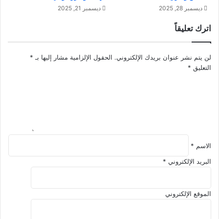
:
ا
ديسمبر 28, 2025
ديسمبر 21, 2025
ر
ل
اترك تعليقاً
ح
م
ل
و
ة
ت
لن يتم نشر عنوان بريدك الإلكتروني.
الحقول الإلزامية مشار إليها بـ
*
ن
ا
التعليق
*
ح
ل
و
م
ا
ف
ل
ا
ص
ج
ح
ئ
ة
و
الاسم
*
ا
ل
البريد الإلكتروني
*
س
ع
ا
الموقع الإلكتروني
د
ة