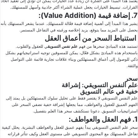
يعتمد هذا المبدأ على الفكرة أن زيادة عدد الخيارات يمكن أن تؤدي إلى تعقيد اتخاذ
القرارات. تبسيط الخيارات يجعل عملية الشراء أكثر جاذبية وأسهل للمستهلك.
7. إضافة قيمة (Value Addition):
يشير هذا المبدأ إلى أهمية إضافة قيمة فعّالة للمستهلك. عندما يشعر المستهلك بأنه
يحصل على المزيد مما يتوقع، يزيد إخلاصه ورغبته في التفاعل المستمر.
استنباط السحر من أعماق العقل
تستمد هذه المبادئ سحرها من فهم
علم نفس التسويق
ي للعقول والقلوب.
باستخدام هذه المبادئ بشكل فعّال، يمكن للمسوقين توجيه استراتيجياتهم بشكل
ذكي للوصول إلى أعماق المستهلكين وبناء علاقات تجارية قائمة على التواصل
والثقة.
سحر
علم النفس التسويقي: إشراقة
خفية في عالم التسويق
علم النفس التسويقي لا يقتصر فقط على تحليل سلوك المستهلكين بل يمتد إلى
الفهم العميق للعقول والعواطف، مما يجعلها إشراقة خفية تضفي السحر على
استراتيجيات التسويق. دعونا نستكشف سحر هذا العلم بتفصيل.
1. فهم العقل والعواطف:
سحر علم النفس التسويقي يبدأ بفهم عميق للعقل والعواطف البشرية. يحلل كيفية
تفاعل المستهلك مع المحتوى التسويقي على مستوى العقل وكيف تتأثر قراراته