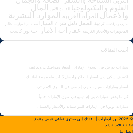
السياحة والسفر
العربي
المال
العلوم والتكنولوجيا
القيادة الآمن
الموارد البشرية
والأعمال
المرأة العربية
دليل شراء السيارات
تربية الطفل
عالم
تجارب ومراجعات
عالم السيارات
عقارات الإمارات
نور كاست
المجوهرات والأحجار الكريمة
أحدث المقالات
سيارات بورش في السوق الإماراتي أسعار ومواصفات وتكاليف
اكتشف سكي دبي أسعار التذاكر وأفضل 5 أنشطة ممتعة لعائلتك
أسعار وطرازات سيارات جي إم سي في السوق الإماراتي
كل ما يخص سيارات بي إم دبليو في سوق الإمارات حالياً
سيارات تويوتا في الإمارات المواصفات والأسعار والضمان
© 2026
نور الإمارات
| نافذتك إلى محتوى ثقافي عربي متنوع.
اتفاقية الاستخدام
اتصل بنا