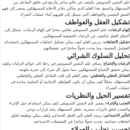
علم النفس التسويقي يكشف عن عالم ساحر يتأرجح في خافق التفاعل بين
المستهلك والمنتج. هذا العلم الذي يحاكي دفاتر الأحلام للمستهلكين يسعى إلى فهم
العمق النفسي والعواطف التي تتسلل إلى قلوبهم أثناء عمليات الشراء.
تشكيل العقل والعواطف
إلهام الرغبات
:
علم النفس التسويقي يعكس سحرًا في إلهام الرغبات، يتسلل إلى
أعماق العقل ليكشف عن الرغبات الحقيقية للمستهلكين.
تشكيل الاتجاهات
:
يدرس العلم كيف يمكن تشكيل اتجاهات المستهلكين باستخدام
العوامل النفسية، مما يحدث تحولًا ساحرًا في تفضيلاتهم.
تحليل السلوك الشرائي
الرغبات والإشباع
:
يسافر علم النفس التسويقي في رحلة إلى عوالم الرغبات وكيف
يمكن تحقيق الإشباع للمستهلكين، مما يحول كل شراء إلى تجربة ملهمة.
التفاعل العقلي والعاطفي
:
يقفز العلم إلى قلب التفاعل العقلي والعاطفي
للمستهلك، محللاً كيف يمكن أن تكون العواطف الإيجابية أو السلبية سائدة في
عمليات الشراء.
تفسير الحيل والنظريات
التجنب والإغراء
:
يفسر علم النفس التسويقي كيف يمكن استخدام حيل الإغراء
والتجنب لخلق تأثيرات سحرية، تجعل المستهلك يتخذ قرارات بوعي.
التأثير الاجتماعي
:
يرصد العلم تأثير العقل الجماعي وكيف يمكن توظيفه لخلق
اتجاهات جماعية، يحدث تحولًا ساحرًا في التفضيلات الاجتماعية.
تحسين تجارب العملاء