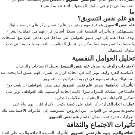
النفسية التي تؤثر في سلوك المستهلك أثناء عملية الشراء.
ى
ي
ما
X
د
هو
علم نفس التسويق
؟
ا
علم نفس التسويق
هو فرع مهم ومثير من علم النفس يركز على دراسة سلوك
إ
المستهلكين والتأثيرات النفسية التي تشكل أساس قراراتهم في عمليات الشراء.
ل
يهدف هذا العلم إلى فهم عميق للعوامل التي تتداخل في تفاعل الفرد مع المنتجات
ك
والخدمات التسويقية، مما يمكن من تحليل الديناميات النفسية والعقلية التي تحدد
سلوك المستهلك.
ت
تحليل العوامل النفسية
ر
و
الاحتياجات والرغبات
:
يتناول
علم نفس التسويق
تحليل الاحتياجات والرغبات
ن
الأساسية للفرد وكيف يؤثر ذلك في اتخاذه قرارات الشراء. فهم عميق لما يبحث عنه
المستهلك ورغباته يسهم في توجيه استراتيجيات التسويق.
ي
التأثيرات العاطفية
:
يدرس
علم نفس التسويق
كيف يمكن للعواطف أن تلعب دورًا
ا
حاسمًا في عمليات الشراء. سواء كانت إيجابية أو سلبية، تلك العواطف تؤثر على
تشكيل الاتجاهات نحو المنتجات والعلامات التجارية.
عمليات اتخاذ القرار
:
يركز العلم على كيفية تكوين الأفراد لقراراتهم بناءً على
مجموعة متنوعة من العوامل. من العروض التسويقية إلى التأثيرات الاجتماعية، تلك
القرارات تندرج تحت مجال اهتمام
علم نفس التسويق
.
تأثيرات الاجتماع والثقافة
الثقافة والقيم
:
يفهم
علم نفس التسويق
التأثيرات العميقة للثقافة والقيم على اتخاذ