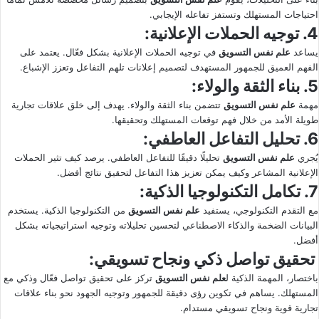
احتياجات المستهلك وتستفز تفاعله الإيجابي.
4. توجيه الحملات الإعلانية:
يساعد
علم نفس التسويق
في توجيه الحملات الإعلانية بشكل فعّال. يعتمد على
الفهم العميق للجمهور المستهدف لتصميم إعلانات تلهم التفاعل وتعزز الإشباع.
5. بناء الثقة والولاء:
مهمة
علم نفس التسويق
تتضمن بناء الثقة والولاء. يهدف إلى خلق علاقات تجارية
طويلة الأمد من خلال فهم توقعات المستهلك وتحقيقها.
6. تحليل التفاعل العاطفي:
يُجري
علم نفس التسويق
تحليلًا دقيقًا للتفاعل العاطفي. يرصد كيف تثير الحملات
الإعلانية المشاعر وكيف يمكن تعزيز هذا التفاعل لتحقيق نتائج أفضل.
7. تكامل التكنولوجيا الذكية:
مع التقدم التكنولوجي، يستفيد
علم نفس التسويق
من التكنولوجيا الذكية. يستخدم
البيانات الضخمة والذكاء الاصطناعي لتحسين تحليلاته وتوجيه استراتيجياته بشكل
أفضل.
تحقيق تواصل ذكي ونجاح تسويقي:
باختصار، المهمة الذكية ل
علم نفس التسويق
تركز على تحقيق تواصل فعّال وذكي مع
المستهلك. يساهم في تكوين رؤى دقيقة للجمهور وتوجيه الجهود نحو بناء علاقات
تجارية قوية ونجاح تسويقي مستدام.