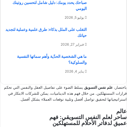
صباحك يحدد يومك: دليل شامل لتحسين روتينك
اليومي
يوليو 5, 2026
التغلب على الملل بذكاء: طرق علمية وعملية لتجديد
حياتك
فبراير 27, 2026
ما هي الشخصية الحدّية وأهم سماتها النفسية
والسلوكية؟
يناير 4, 2026
باختصار،
علم نفس التسويق
يسلط الضوء على تفاصيل العقل والنفس التي تحكم
قرارات المستهلكين. من خلال فهم هذه الديناميات، يمكن للشركات الابتكار في
استراتيجياتها لتحقيق تواصل أفضل وتلبية توقعات العملاء بشكل أفضل.
عالم
ساحر لعلم النفس التسويقي: فهم
عميق لدفاتر الأحلام للمستهلكين