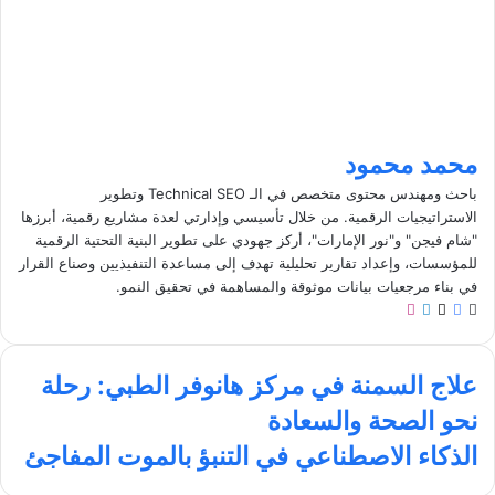
محمد محمود
باحث ومهندس محتوى متخصص في الـ Technical SEO وتطوير
الاستراتيجيات الرقمية. من خلال تأسيسي وإدارتي لعدة مشاريع رقمية، أبرزها
"شام فيجن" و"نور الإمارات"، أركز جهودي على تطوير البنية التحتية الرقمية
للمؤسسات، وإعداد تقارير تحليلية تهدف إلى مساعدة التنفيذيين وصناع القرار
في بناء مرجعيات بيانات موثوقة والمساهمة في تحقيق النمو.
م
ف
ل
ا
و
ي
X
ي
ن
ق
س
ن
س
ع
ع
ب
ك
ت
علاج السمنة في مركز هانوفر الطبي: رحلة
ل
ا
و
د
ق
نحو الصحة والسعادة
ا
ل
ك
إ
ر
ج
و
ن
ا
ا
الذكاء الاصطناعي في التنبؤ بالموت المفاجئ
ا
ي
م
ل