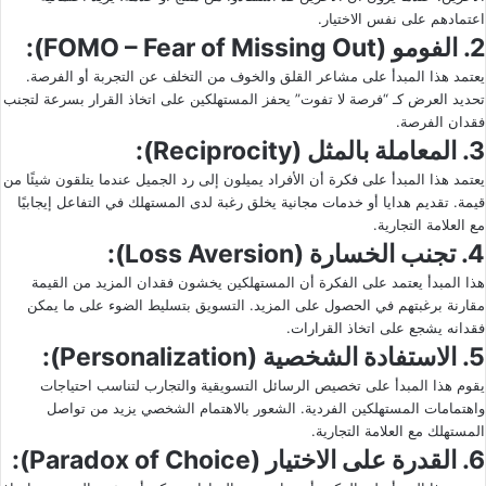
اعتمادهم على نفس الاختيار.
2. الفومو (FOMO – Fear of Missing Out):
يعتمد هذا المبدأ على مشاعر القلق والخوف من التخلف عن التجربة أو الفرصة.
تحديد العرض كـ “فرصة لا تفوت” يحفز المستهلكين على اتخاذ القرار بسرعة لتجنب
فقدان الفرصة.
3. المعاملة بالمثل (Reciprocity):
يعتمد هذا المبدأ على فكرة أن الأفراد يميلون إلى رد الجميل عندما يتلقون شيئًا من
قيمة. تقديم هدايا أو خدمات مجانية يخلق رغبة لدى المستهلك في التفاعل إيجابيًا
مع العلامة التجارية.
4. تجنب الخسارة (Loss Aversion):
هذا المبدأ يعتمد على الفكرة أن المستهلكين يخشون فقدان المزيد من القيمة
مقارنة برغبتهم في الحصول على المزيد. التسويق بتسليط الضوء على ما يمكن
فقدانه يشجع على اتخاذ القرارات.
5. الاستفادة الشخصية (Personalization):
يقوم هذا المبدأ على تخصيص الرسائل التسويقية والتجارب لتناسب احتياجات
واهتمامات المستهلكين الفردية. الشعور بالاهتمام الشخصي يزيد من تواصل
المستهلك مع العلامة التجارية.
6. القدرة على الاختيار (Paradox of Choice):