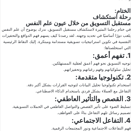
الختام:
رحلة استكشاف
مستقبل التسويق من خلال عيون علم النفس
في ختام رحلتنا المثيرة لاستكشاف مستقبل التسويق، ندرك بوضوح أن علم النفس
يلعب دورًا أساسيًا في تحديد وجهته. لقد رصدنا كيف يسهم فهم الدوافع والتحفيزات
النفسية في تكوين استراتيجيات تسويقية مستدامة ومبتكرة. إليك النقاط الرئيسية
التي استخلصناها:
1. تفهم أعمق:
توجيه التسويق نحو فهم أعمق لعقلية المستهلكين.
تحليل سلوكياتهم وفهم رغباتهم وتحفيزاتهم.
2. تكنولوجيا متقدمة:
استخدام تكنولوجيا تحليل البيانات لتوجيه القرارات بشكل أكبر دقة.
التفاعل مع العملاء بشكل فردي باستخدام الذكاء الاصطناعي.
3. القصص والتأثير العاطفي:
تسليط الضوء على تأثير القصص والتواصل العاطفي في الحملات التسويقية.
تصميم رسائل تلهم التفاعل بناءً على العواطف.
4. التفاعل الاجتماعي:
فهم التفاعلات الاجتماعية ودور المجتمعات الرقمية.