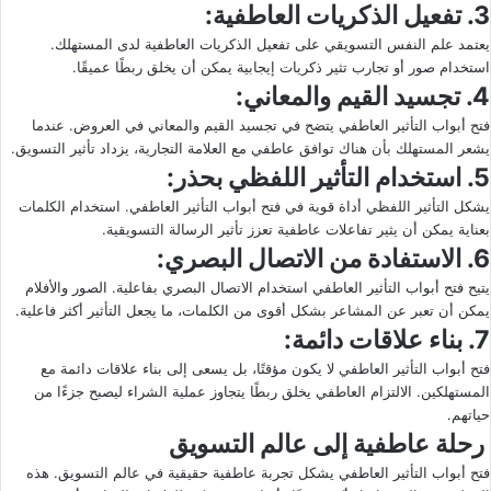
3. تفعيل الذكريات العاطفية:
يعتمد علم النفس التسويقي على تفعيل الذكريات العاطفية لدى المستهلك.
استخدام صور أو تجارب تثير ذكريات إيجابية يمكن أن يخلق ربطًا عميقًا.
4. تجسيد القيم والمعاني:
فتح أبواب التأثير العاطفي يتضح في تجسيد القيم والمعاني في العروض. عندما
يشعر المستهلك بأن هناك توافق عاطفي مع العلامة التجارية، يزداد تأثير التسويق.
5. استخدام التأثير اللفظي بحذر:
يشكل التأثير اللفظي أداة قوية في فتح أبواب التأثير العاطفي. استخدام الكلمات
بعناية يمكن أن يثير تفاعلات عاطفية تعزز تأثير الرسالة التسويقية.
6. الاستفادة من الاتصال البصري:
يتيح فتح أبواب التأثير العاطفي استخدام الاتصال البصري بفاعلية. الصور والأفلام
يمكن أن تعبر عن المشاعر بشكل أقوى من الكلمات، ما يجعل التأثير أكثر فاعلية.
7. بناء علاقات دائمة:
فتح أبواب التأثير العاطفي لا يكون مؤقتًا، بل يسعى إلى بناء علاقات دائمة مع
المستهلكين. الالتزام العاطفي يخلق ربطًا يتجاوز عملية الشراء ليصبح جزءًا من
حياتهم.
رحلة عاطفية إلى عالم التسويق
فتح أبواب التأثير العاطفي يشكل تجربة عاطفية حقيقية في عالم التسويق. هذه