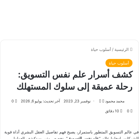
الرئيسية
/
أسلوب حياة
أسلوب حياة
كشف أسرار علم نفس التسويق:
رحلة عميقة إلى سلوك المستهلك
محمد محمود
ت
أ
نوفمبر 23, 2023
آخر تحديث: يوليو 6, 2026
0
ا
ر
0
10 دقائق
ب
س
ع
ل
ع
ب
في عالم التسويق المتطور باستمرار، يصبح فهم تفاصيل العقل البشري أداة قوية
ل
للشركات. ادخلوا عالم “
ر
علم نفس التسويق
“، تخصص مثير يستكشف العوامل