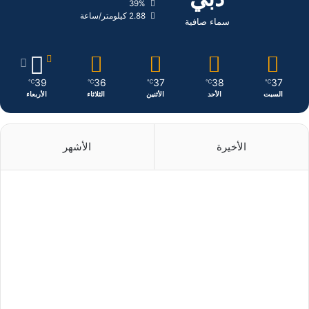
39%
ن
ا
2.88 كيلومتر/ساعة
سماء صافية
م
39
36
37
38
37
℃
℃
℃
℃
℃
السبت
الأحد
الأثنين
الثلاثاء
الأربعاء
الأخيرة
الأشهر
منذ 18 ساعة
منذ يوم واحد