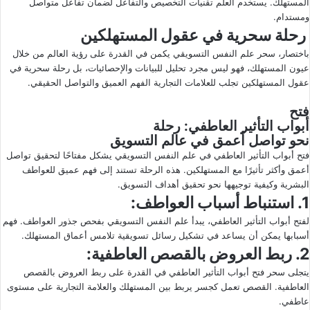
المستهلك. يستخدم العلم تقنيات التخصيص والتفاعل لضمان تفاعل متواصل
ومستدام.
رحلة سحرية في عقول المستهلكين
باختصار، سحر علم النفس التسويقي يكمن في القدرة على رؤية العالم من خلال
عيون المستهلك، فهو ليس مجرد تحليل للبيانات والإحصائيات، بل رحلة سحرية في
عقول المستهلكين تجلب للعلامات التجارية الفهم العميق والتواصل الحقيقي.
فتح
أبواب التأثير العاطفي: رحلة
نحو تواصل أعمق في عالم التسويق
فتح أبواب التأثير العاطفي في علم النفس التسويقي يشكل مفتاحًا لتحقيق تواصل
أعمق وأكثر تأثيرًا مع المستهلكين. هذه الرحلة تستند إلى فهم عميق للعواطف
البشرية وكيفية توجيهها نحو تحقيق أهداف التسويق.
1. استنباط أسباب العواطف:
لفتح أبواب التأثير العاطفي، يبدأ علم النفس التسويقي بفحص جذور العواطف. فهم
أسبابها يمكن أن يساعد في تشكيل رسائل تسويقية تلامس أعماق المستهلك.
2. ربط العروض بالقصص العاطفية:
يتجلى سحر فتح أبواب التأثير العاطفي في القدرة على ربط العروض بالقصص
العاطفية. القصص تعمل كجسر يربط بين المستهلك والعلامة التجارية على مستوى
عاطفي.