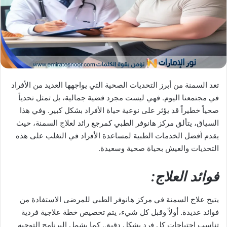
X
د
ا
إ
ل
ك
ت
ر
تعد السمنة من أبرز التحديات الصحية التي يواجهها العديد من الأفراد
و
في مجتمعنا اليوم. فهي ليست مجرد قضية جمالية، بل تمثل تحدياً
ن
صحياً خطيراً قد يؤثر على نوعية حياة الأفراد بشكل كبير. وفي هذا
ي
السياق، يتألق مركز هانوفر الطبي كمرجع رائد لعلاج السمنة، حيث
ا
يقدم أفضل الخدمات الطبية لمساعدة الأفراد في التغلب على هذه
التحديات والعيش بحياة صحية وسعيدة.
فوائد العلاج:
يتيح علاج السمنة في مركز هانوفر الطبي للمرضى الاستفادة من
فوائد عديدة. أولاً وقبل كل شيء، يتم تخصيص خطة علاجية فردية
تناسب احتياجات كل فرد بشكل دقيق. كما يشمل البرنامج التوجيه