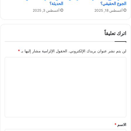
ب
ى
الجوع الحقيقي؟
الحديثة؟
ي
س
أغسطس 18, 2025
أغسطس 3, 2025
ل
و
ك
ا
اترك تعليقاً
ل
م
س
لن يتم نشر عنوان بريدك الإلكتروني.
الحقول الإلزامية مشار إليها بـ
*
ت
ا
ه
ل
ل
ك
ت
ع
ل
ي
ق
*
الاسم
*