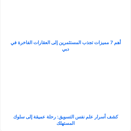
7
م
م
ي
ز
ا
ت
أهم 7 مميزات تجذب المستثمرين إلى العقارات الفاخرة في
ت
دبي
ج
ذ
ك
ب
ش
ا
ف
ل
أ
م
س
س
ر
ت
ا
ث
ر
م
ع
ر
ل
كشف أسرار علم نفس التسويق: رحلة عميقة إلى سلوك
ي
م
المستهلك
ن
ن