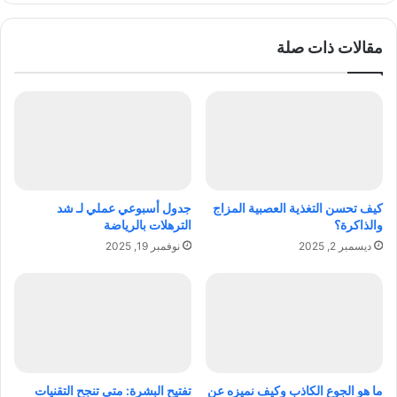
إ
ف
ل
س
مقالات ذات صلة
ى
ا
ا
ل
ل
ت
ع
س
ق
و
ا
ي
ر
ق
ا
:
ت
ر
كيف تحسن التغذية العصبية المزاج
جدول أسبوعي عملي لـ شد
ا
ح
والذاكرة؟
الترهلات بالرياضة
ل
ل
ديسمبر 2, 2025
نوفمبر 19, 2025
ف
ة
ا
ع
خ
م
ر
ي
ة
ق
ف
ة
ي
إ
د
ل
ما هو الجوع الكاذب وكيف نميزه عن
تفتيح البشرة: متى تنجح التقنيات