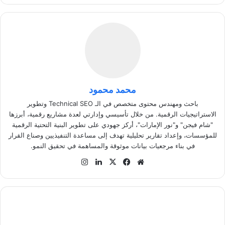
محمد محمود
باحث ومهندس محتوى متخصص في الـ Technical SEO وتطوير
الاستراتيجيات الرقمية. من خلال تأسيسي وإدارتي لعدة مشاريع رقمية، أبرزها
"شام فيجن" و"نور الإمارات"، أركز جهودي على تطوير البنية التحتية الرقمية
للمؤسسات، وإعداد تقارير تحليلية تهدف إلى مساعدة التنفيذيين وصناع القرار
في بناء مرجعيات بيانات موثوقة والمساهمة في تحقيق النمو.
موق
في
‫X
لينك
انس
ع
سب
دإن
تقر
الوي
وك
ام
ب
أ
ه
م