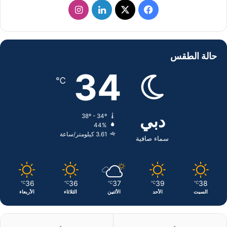
ف
ل
ا
ي
X
ي
ن
س
ن
س
حالة الطقس
ب
ك
ت
34
℃
و
د
ق
ك
إ
ر
دبي
38º - 34º
44%
ن
ا
3.61 كيلومتر/ساعة
سماء صافية
م
36
36
37
39
38
℃
℃
℃
℃
℃
السبت
الأحد
الأثنين
الثلاثاء
الأربعاء