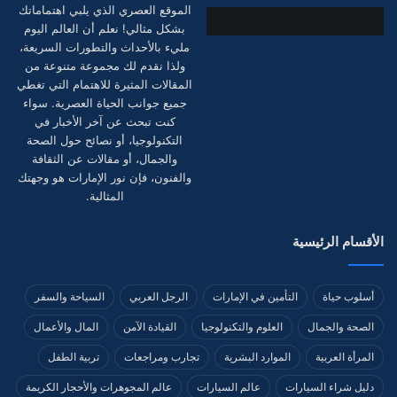
الموقع العصري الذي يلبي اهتماماتك
بشكل مثالي! نعلم أن العالم اليوم
مليء بالأحداث والتطورات السريعة،
ولذا نقدم لك مجموعة متنوعة من
المقالات المثيرة للاهتمام التي تغطي
جميع جوانب الحياة العصرية. سواء
كنت تبحث عن آخر الأخبار في
التكنولوجيا، أو نصائح حول الصحة
والجمال، أو مقالات عن الثقافة
والفنون، فإن نور الإمارات هو وجهتك
المثالية.
الأقسام الرئيسية
أسلوب حياة
التأمين في الإمارات
الرجل العربي
السياحة والسفر
الصحة والجمال
العلوم والتكنولوجيا
القيادة الآمن
المال والأعمال
المرأة العربية
الموارد البشرية
تجارب ومراجعات
تربية الطفل
دليل شراء السيارات
عالم السيارات
عالم المجوهرات والأحجار الكريمة