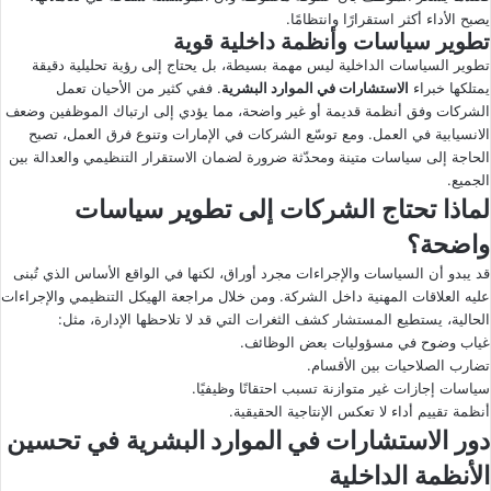
يصبح الأداء أكثر استقرارًا وانتظامًا.
تطوير سياسات وأنظمة داخلية قوية
تطوير السياسات الداخلية ليس مهمة بسيطة، بل يحتاج إلى رؤية تحليلية دقيقة
يمتلكها خبراء
الاستشارات في الموارد البشرية
. ففي كثير من الأحيان تعمل
الشركات وفق أنظمة قديمة أو غير واضحة، مما يؤدي إلى ارتباك الموظفين وضعف
الانسيابية في العمل. ومع توسّع الشركات في الإمارات وتنوع فرق العمل، تصبح
الحاجة إلى سياسات متينة ومحدّثة ضرورة لضمان الاستقرار التنظيمي والعدالة بين
الجميع.
لماذا تحتاج الشركات إلى تطوير سياسات
واضحة؟
قد يبدو أن السياسات والإجراءات مجرد أوراق، لكنها في الواقع الأساس الذي تُبنى
عليه العلاقات المهنية داخل الشركة. ومن خلال مراجعة الهيكل التنظيمي والإجراءات
الحالية، يستطيع المستشار كشف الثغرات التي قد لا تلاحظها الإدارة، مثل:
غياب وضوح في مسؤوليات بعض الوظائف.
تضارب الصلاحيات بين الأقسام.
سياسات إجازات غير متوازنة تسبب احتقانًا وظيفيًا.
أنظمة تقييم أداء لا تعكس الإنتاجية الحقيقية.
دور
الاستشارات في الموارد البشرية
في تحسين
الأنظمة الداخلية