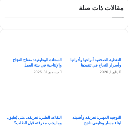
ح
ي
د
مقالات ذات صلة
و
ي
ن
ا
ا
ت
ل
ا
ش
ل
خ
م
ص
ر
ي
أ
التغطية الصحفية أنواعها وأدواتها
السعادة الوظيفية: مفتاح النجاح
ة
ة
وأسرار النجاح في تنفيذها
والإنتاجية في بيئة العمل
:
ا
ك
ل
يناير 1, 2026
ديسمبر 31, 2025
ي
م
ف
ع
ت
ا
ب
ص
د
ر
أ
ة
و
ف
التوجيه المهني: تعريفه وأهميته
التقاعد الطبي: تعريفه، متى يُطبق،
تُ
ي
لبناء مسار وظيفي ناجح
وما يجب معرفته قبل الطلب؟
ك
ع