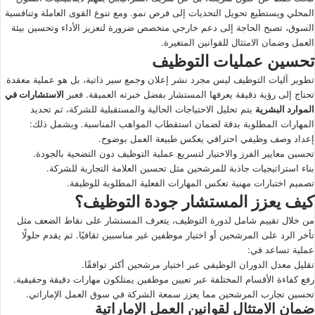
المحلي ويستطيع تحويل التحديات إلى فرص نمو. ومع تنوع القوى العاملة وتنافسية
السوق، تصبح الحاجة إلى دعم خارجي متخصص ضرورة لتعزيز الأداء وتحسين بيئة
العمل وضمان الامتثال للقوانين المتغيرة.
تحسين عمليات التوظيف
تطوير آليات التوظيف ليس مجرد نشر إعلان وجمع سير ذاتية، بل هو عملية معقدة
تحتاج إلى رؤية دقيقة يعرفها المستشار بفضل خبرته العميقة. فعبر
الاستشارات في
الموارد البشرية
يتم تحليل الاحتياجات الحالية والمستقبلية للشركة، ثم تحديد
المهارات المطلوبة بدقة لضمان استقطاب المواهب المناسبة. ويشمل ذلك:
إعداد وصف وظيفي احترافي يعكس طبيعة العمل بوضوح.
تحسين معايير الفرز والاختيار لتسريع عملية التوظيف دون التضحية بالجودة.
بناء استراتيجيات جاذبة للمرشحين مثل تحسين العلامة التجارية للشركة.
تصميم اختبارات مهنية تعكس المهارات الفعلية المطلوبة للوظيفة.
كيف يعزز المستشار جودة التوظيف؟
من خلال تقييم شامل لدورة التوظيف، يتعرف المستشار على نقاط الضعف مثل
تأخر الرد على المرشحين أو اختيار موظفين غير مناسبين ثقافيًا. ثم يقدم حلولًا
عملية تساعد في:
تقليل معدل الدوران الوظيفي عبر اختيار مرشحين أكثر توافقًا.
رفع كفاءة الأقسام المختلفة عبر تعيين موظفين يمتلكون مهارات دقيقة وحقيقية.
تحسين تجارب المرشحين مما يعزز سمعة الشركة في سوق العمل الإماراتي.
ضمان الامتثال لقوانين العمل الإماراتية