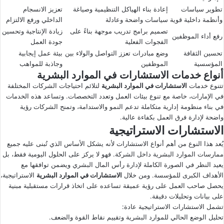
تطوير سياسات
إعادة بناء الهياكل التنظيمية وصياغة
تعزيز الانسجام
وأنظمة داخلية قوية
سياسات واضحة وعادلة
الداخلي ورفع الالتزام
تصميم برامج تدريب موجهة بناءً على
زيادة الإنتاجية وتحسين
رفع أداء الموظفين
الفجوات الفعلية
جودة العمل
تحسين الثقافة
وضع مبادرات تعزز التواصل والولاء بين
بيئة عمل إيجابية
المؤسسية
الموظفين
وجاذبة للمواهب
أنواع خدمات الاستشارات في الموارد البشرية
تتنوع خدمات
الاستشارات في الموارد البشرية
لتلائم احتياجات الشركات المختلفة
في الإمارات، خاصة مع تنوع بيئات العمل وتعدد التخصصات. وتساعد هذه الخدمات
في بناء منظومة إدارية متكاملة تدعم النمو والاستدامة، وتمنح الشركات رؤية
واضحة لإدارة فرق العمل بكفاءة عالية.
الاستشارات الاستراتيجية
يُعد هذا النوع من أهم أنواع الاستشارات لأنه يشكل الأساس الذي تُبنى عليه جميع
ممارسات الموارد البشرية داخل الشركة. فهو لا يركز على الحلول اليومية فقط، بل
يعيد النظر في الصورة الكاملة لإدارة رأس المال البشري ويضمن توافقها مع
الأهداف الكبرى للمؤسسة. ومن خلال
الاستشارات في الموارد البشرية
الاستراتيجية،
يحصل صاحب العمل على رؤية عميقة تساعده على اتخاذ قرارات مستقبلية مبنية
على بيانات وتحليلات دقيقة.
تشمل الاستشارات الاستراتيجية عادة:
تحليل الوضع الحالي للموارد البشرية وتقييم نقاط القوة والضعف.