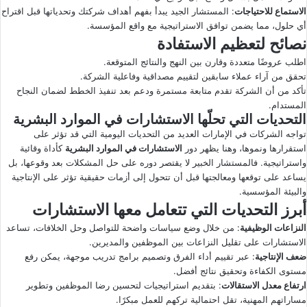
الاستماع للاحتياجات
: المستشار الجيد يبدأ بفهم أهداف شركتك وتحدياتها قبل اقتراح
أي حلول، مما يضمن توافق الاستراتيجية مع واقع المؤسسة.
نصائح لتعظيم الاستفادة
اطلب عروضًا متعددة وقارن بين النهج والنتائج المتوقعة.
تحقق من آراء عملاء سابقين لتقييم مصداقية وفاعلية الشركة.
تأكد من أن الشركة تقدم متابعة مستمرة ودعم بعد تنفيذ الخطط لضمان النجاح
المستدام.
التحديات التي تحلّها الاستشارات في الموارد البشرية
تواجه الشركات في الإمارات العديد من التحديات اليومية التي قد تؤثر على
استقرارها ونموها، وهنا يظهر دور
الاستشارات في الموارد البشرية
كأداة وقائية
واستراتيجية. فالمستشار الخبير لا يقتصر دوره على حل المشكلات بعد وقوعها، بل
يساعد على توقعها ومعالجتها قبل أن تتحول إلى أزمات حقيقية تؤثر على الإنتاجية
والبيئة المؤسسية.
أبرز التحديات التي تتعامل معها الاستشارات
النزاعات الوظيفية
: من خلال وضع سياسات واضحة للتواصل وحل الخلافات، تساعد
الاستشارات على تقليل النزاعات بين الموظفين والمديرين.
ضعف الإنتاجية
: عبر تقييم أداء الفرق وتصميم برامج تدريب موجهة، يمكن رفع
مستوى الكفاءة وتحقيق نتائج أفضل.
ارتفاع معدل الاستقالات
: بتقديم استراتيجيات لتحسين رضا الموظفين وتطوير
مساراتهم المهنية، تقل احتمالية تركهم للعمل مبكرًا.