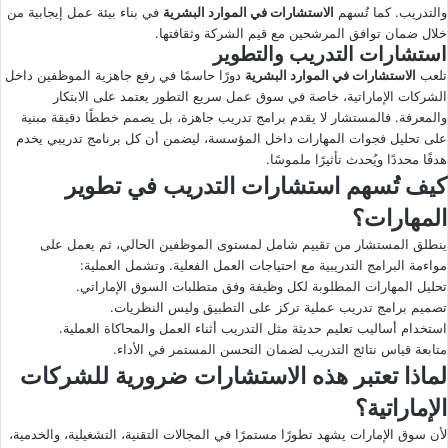
والتدريب. كما تُسهم
الاستشارات في الموارد البشرية
في بناء بيئة عمل إيجابية من
خلال ضمان توافق المرشحين مع قيم الشركة وثقافتها.
استشارات التدريب والتطوير
تلعب
الاستشارات في الموارد البشرية
دورًا حاسمًا في رفع جاهزية الموظفين داخل
الشركات الإماراتية، خاصة في سوق عمل سريع التطور يعتمد على الابتكار
والمعرفة. فالمستشار لا يقدم برامج تدريب جاهزة، بل يصمم خططًا دقيقة مبنية
على تحليل فجوات المهارات داخل المؤسسة، ليضمن أن كل برنامج تدريبي يخدم
هدفًا محددًا ويُحدث تأثيرًا ملموسًا.
كيف تُسهم استشارات التدريب في تطوير
المهارات؟
ينطلق المستشار من تقييم شامل لمستوى الموظفين الحالي، ثم يعمل على
مواءمة البرامج التدريبية مع احتياجات العمل الفعلية. وتشمل العملية:
تحليل المهارات المطلوبة لكل وظيفة وفق متطلبات السوق الإماراتي.
تصميم برامج تدريب عملية تركز على التطبيق وليس النظريات.
استخدام أساليب تعليم حديثة مثل التدريب أثناء العمل والمحاكاة العملية.
متابعة قياس نتائج التدريب لضمان التحسن المستمر في الأداء.
لماذا تعتبر هذه الاستشارات ضرورية للشركات
الإماراتية؟
لأن سوق الإمارات يشهد تطورًا مستمرًا في المجالات التقنية، التشغيلية، والخدمية،