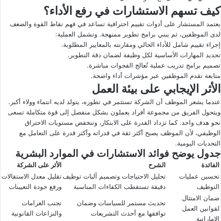
كيف تسهم الاستشارات في رفع الأداء؟
يعتمد المستشار على أدوات تقييم احترافية تساعد في فهم نقاط القوة والضعف
لدى الموظفين، ثم يبني برامج تطوير ممنهجة. وتشمل العملية:
إجراء تقييم شامل للأداء الحالي ومقارنته بالمعايير المطلوبة.
تحديد المهارات الأساسية لكل وظيفة لضمان دقة التطوير.
تصميم برامج تدريب عملية تُعالج الفجوات مباشرة.
متابعة تقدم الموظفين عبر مؤشرات أداء واضحة.
الأثر الإيجابي على بيئة العمل
عندما يشعر الموظف أن الشركة تستثمر في تطوره، يتولد لديه انتماء وولاء أكبر.
ويتحول الفريق من مجموعة أفراد يعملون بشكل منفصل إلى قوة متكاملة تسعى
نحو هدف واحد. كما تزداد القدرة على الابتكار، وتنخفض مستويات الاحتراق
الوظيفي، لأن الموظف يصبح أكثر ثقة في قدراته وأكثر قدرة على التعامل مع
التحديات اليومية.
جدول يوضح
فوائد الاستشارات في الموارد البشرية
الفائدة
الشرح
الأثر على الشركة
تحسين عمليات
تحليل الاحتياجات وتصميم آليات توظيف
تقليل معدل الاستقالات
التوظيف
دقيقة تستقطب الكفاءات المناسبة
ورفع جودة التعيينات
ضمان الامتثال
تحديث مستمر للسياسات وضمان
تجنب الغرامات
لقوانين العمل
توافقها مع أحدث التشريعات
والنزاعات القانونية
الإماراتية