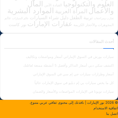
المال
العلوم والتكنولوجيا
القيادة الآمن
الموارد البشرية
والأعمال
المرأة العربية
دليل شراء السيارات
تربية الطفل
عالم
تجارب ومراجعات
عالم السيارات
عقارات الإمارات
نور كاست
المجوهرات والأحجار الكريمة
أحدث المقالات
سيارات بورش في السوق الإماراتي أسعار ومواصفات وتكاليف
اكتشف سكي دبي أسعار التذاكر وأفضل 5 أنشطة ممتعة لعائلتك
أسعار وطرازات سيارات جي إم سي في السوق الإماراتي
كل ما يخص سيارات بي إم دبليو في سوق الإمارات حالياً
سيارات تويوتا في الإمارات المواصفات والأسعار والضمان
© 2026
نور الإمارات
| نافذتك إلى محتوى ثقافي عربي متنوع.
اتفاقية الاستخدام
اتصل بنا