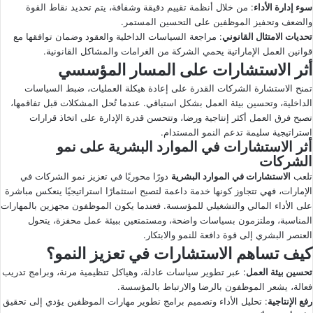
سوء إدارة الأداء
: من خلال أنظمة تقييم دقيقة وشفافة، يتم تحديد نقاط القوة
والضعف وتحفيز الموظفين على التحسين المستمر.
تحديات الامتثال القانوني
: مراجعة السياسات الداخلية والعقود وضمان توافقها مع
قوانين العمل الإماراتية يحمي الشركة من الغرامات والمشاكل القانونية.
أثر الاستشارات على المسار المؤسسي
تمنح الاستشارة الشركات القدرة على إعادة هيكلة العمليات، ضبط السياسات
الداخلية، وتحسين بيئة العمل بشكل استباقي. عندما تُحل المشكلات قبل تفاقمها،
تصبح فرق العمل أكثر إنتاجية ورضا، وتتحسن قدرة الإدارة على اتخاذ قرارات
استراتيجية سليمة تدعم النمو المستدام.
أثر الاستشارات في الموارد البشرية على نمو
الشركات
تلعب
الاستشارات في الموارد البشرية
دورًا محوريًا في تعزيز نمو الشركات في
الإمارات، فهي تتجاوز كونها خدمة داعمة لتصبح استثمارًا استراتيجيًا ينعكس مباشرة
على الأداء المالي والتشغيلي للمؤسسة. فعندما يكون الموظفون مجهزين بالمهارات
المناسبة، وملتزمون بسياسات واضحة، ومستمتعين ببيئة عمل محفزة، يتحول
العنصر البشري إلى قوة دافعة للنمو والابتكار.
كيف تساهم الاستشارات في تعزيز النمو؟
تحسين بيئة العمل
: عبر تطوير سياسات عادلة، وهياكل تنظيمية مرنة، وبرامج تدريب
فعالة، يشعر الموظفون بالرضا والارتباط بالمؤسسة.
رفع الإنتاجية
: تحليل الأداء وتصميم برامج تطوير مهارات الموظفين يؤدي إلى تحقيق