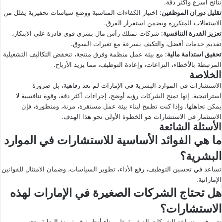
نتائج أسرع وأكثر دقة.
تقليل دوران الموظفين
: اختيار الكفاءات المناسبة ووضع سياسات تحفيزية يقلل من
الاستقالات المتكررة ويضمن استقرار الفرق.
تعزيز القدرة التنافسية
: شركات تمتلك رأس مال بشري قوي قادرة على الابتكار،
تقديم خدمات أفضل، والتكيف بسرعة مع تغيرات السوق.
تحقيق استدامة مالية
: مع بيئة عمل منظمة وفرق منتجة، تنخفض التكاليف التشغيلية
المرتبطة بالأخطاء، النزاعات، وإعادة التوظيف، مما يزيد الأرباح.
الخلاصة
الاستشارات في الموارد البشرية في الإمارات لم تعد رفاهية، بل ضرورة
استراتيجية. إنها تمنح الشركات رؤية أوضح، إجراءات أكثر دقة، وقوة تنافسية لا
يمكن تجاهلها. وإذا كنت تطمح لبناء بيئة عمل مستقرة، مرنة، ومتطورة، فإن
الاستثمار في الاستشارات هو الخطوة الأولى نحو هذا الهدف.
الأسئلة الشائعة
ما هي الفوائد الأساسية للاستشارات في الموارد
البشرية؟
تساعد في تحسين التوظيف، رفع الأداء، تطوير السياسات، وضمان الامتثال للقوانين
الإماراتية.
هل تحتاج الشركات الصغيرة في الإمارات لهذه
الاستشارات؟
نعم، فهي تساعد الشركات الصغيرة على بناء أنظمة قوية منذ البداية وتجنب