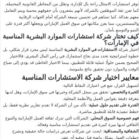
توفر استشارات الامتثال راحة بال للإدارة، وتقلل من المخاطر القانونية المحتملة،
كما تعزز ثقة الموظفين بالشركة، لأنهم يشعرون بأن حقوقهم محمية ويتم التعامل
معهم بعدالة. كما تساهم في تحسين سمعة الشركة أمام الجهات الرقابية
والمستثمرين، مما يعزز مكانتها في سوق العمل الإماراتي ويجعلها أكثر قدرة على
النمو والتوسع بأمان.
كيف تختار شركة استشارات الموارد البشرية المناسبة
في الإمارات؟
اختيار شركة
الاستشارات في الموارد البشرية
المناسبة ليس مجرد قرار شكلي، بل
خطوة استراتيجية تحدد مدى نجاح استثمارك في رأس المال البشري. فالاختيار
الصحيح يضمن حلولًا عملية قابلة للتطبيق، بينما الاختيار الخاطئ قد يؤدي إلى ضياع
الوقت والموارد دون تحقيق نتائج ملموسة.
معايير اختيار شركة الاستشارات المناسبة
لتسهيل القرار، ضع في اعتبارك النقاط التالية:
الخبرة والتخصص
: تحقق من سجل الشركة وخبرتها في سوق الإمارات، وهل لديها
معرفة دقيقة بقوانين العمل والأنظمة المحلية.
القدرة على تقديم حلول عملية
: تأكد من أن الشركة لا تقدم تقارير نظرية فقط، بل
خطط تنفيذية قابلة للتطبيق مباشرة.
فهم خصوصية السوق المحلي
: الشركات التي تدرك ثقافة العمل الإماراتية والتنوع
الثقافي لديها ميزة كبيرة في تقديم استشارات مناسبة وفعالة.
الشفافية والمصداقية
: ابحث عن شركات تعرض دراسات حالة حقيقية وتشرح
خطوات العمل بشكل واضح قبل توقيع أي عقد.