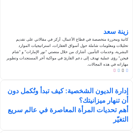
زينة سعد
كاتبة ومحررة متخصصة في قطاع الأعمال، أركز في مقالاتي على تقديم
تحليلات ومعلومات شاملة حول أسواق العقارات، استراتيجيات الموارد
البشرية، وخدمات التأمين. أشارك من خلال منصتي "نور الإمارات" و "شام
فيجن" رؤى عملية تهدف إلى دعم القارئ في مواكبة آخر المستجدات وتطوير
مهاراته في هذه المجالات.
ف
ل
ا
ي
X
ي
ن
س
ن
س
إ
ب
ك
ت
إدارة الديون الشخصية: كيف تبدأ وتُكمل دون
د
و
د
ق
أن تنهار ميزانيتك؟
ا
ك
إ
ر
ر
ن
ا
أ
أهم تحديات المرأة المعاصرة في عالم سريع
ة
م
ه
التغيّر
ا
م
ل
ت
د