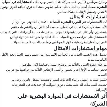
ويحتاج موظفين قادرين على مواكبة هذا التغيير. ومن خلال
الاستشارات في الموارد
البشرية
يحصل أصحاب العمل على خطط تطوير مستدامة ترفع كفاءة الفرق، وتعزز
الابتكار، وتحسّن الإنتاجية بشكل مباشر.
استشارات الامتثال
تُعد
الاستشارات في الموارد البشرية
المتعلقة بالامتثال القانوني من الركائز
الأساسية لأي شركة تعمل في الإمارات، حيث أن القوانين والتشريعات تتغير
باستمرار، وأي خلل في تطبيقها قد يؤدي إلى غرامات مالية أو نزاعات قانونية. يعمل
المستشار على مراجعة جميع السياسات الداخلية والعقود لضمان توافقها مع
القوانين الإماراتية وحماية حقوق الموظفين وصاحب العمل على حد سواء.
مهام استشارات الامتثال
تشمل هذه الخدمة العديد من الجوانب الأساسية التي تضمن سير العمل وفق الأطر
القانونية، مثل:
مراجعة عقود العمل والتأكد من وضوح البنود وحمايتها لكلا الطرفين.
فحص سياسات الإجازات والحضور والعمل الإضافي للتأكد من توافقها مع قوانين
العمل.
تقييم عمليات الفصل وإنهاء الخدمات لضمان تنفيذها بشكل قانوني وعادل.
تحديث السياسات الداخلية بشكل دوري لمواكبة أي تعديلات في التشريعات
الإماراتية.
أثر
الاستشارات في الموارد البشرية
على
الشركة