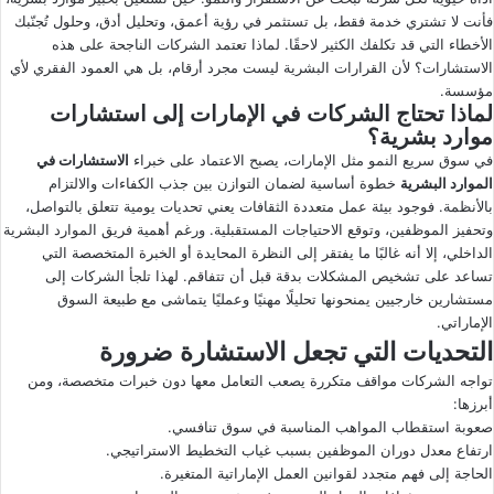
فأنت لا تشتري خدمة فقط، بل تستثمر في رؤية أعمق، وتحليل أدق، وحلول تُجنّبك
ى
ي
الأخطاء التي قد تكلفك الكثير لاحقًا. لماذا تعتمد الشركات الناجحة على هذه
X
د
الاستشارات؟ لأن القرارات البشرية ليست مجرد أرقام، بل هي العمود الفقري لأي
ا
مؤسسة.
إ
لماذا تحتاج الشركات في الإمارات إلى استشارات
ل
موارد بشرية؟
ك
في سوق سريع النمو مثل الإمارات، يصبح الاعتماد على خبراء
الاستشارات في
الموارد البشرية
ت
خطوة أساسية لضمان التوازن بين جذب الكفاءات والالتزام
بالأنظمة. فوجود بيئة عمل متعددة الثقافات يعني تحديات يومية تتعلق بالتواصل،
ر
وتحفيز الموظفين، وتوقع الاحتياجات المستقبلية. ورغم أهمية فريق الموارد البشرية
و
الداخلي، إلا أنه غالبًا ما يفتقر إلى النظرة المحايدة أو الخبرة المتخصصة التي
ن
تساعد على تشخيص المشكلات بدقة قبل أن تتفاقم. لهذا تلجأ الشركات إلى
ي
مستشارين خارجيين يمنحونها تحليلًا مهنيًا وعمليًا يتماشى مع طبيعة السوق
ا
الإماراتي.
التحديات التي تجعل الاستشارة ضرورة
تواجه الشركات مواقف متكررة يصعب التعامل معها دون خبرات متخصصة، ومن
أبرزها:
صعوبة استقطاب المواهب المناسبة في سوق تنافسي.
ارتفاع معدل دوران الموظفين بسبب غياب التخطيط الاستراتيجي.
الحاجة إلى فهم متجدد لقوانين العمل الإماراتية المتغيرة.