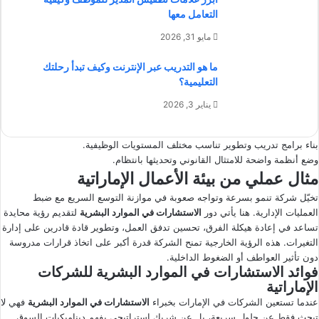
التعامل معها
مايو 31, 2026
ما هو التدريب عبر الإنترنت وكيف تبدأ رحلتك
التعليمية؟
يناير 3, 2026
بناء برامج تدريب وتطوير تناسب مختلف المستويات الوظيفية.
وضع أنظمة واضحة للامتثال القانوني وتحديثها بانتظام.
مثال عملي من بيئة الأعمال الإماراتية
تخيّل شركة تنمو بسرعة وتواجه صعوبة في موازنة التوسع السريع مع ضبط
العمليات الإدارية. هنا يأتي دور
الاستشارات في الموارد البشرية
لتقديم رؤية محايدة
تساعد في إعادة هيكلة الفرق، تحسين تدفق العمل، وتطوير قادة قادرين على إدارة
التغيرات. هذه الرؤية الخارجية تمنح الشركة قدرة أكبر على اتخاذ قرارات مدروسة
دون تأثير العواطف أو الضغوط الداخلية.
فوائد الاستشارات في الموارد البشرية للشركات
الإماراتية
عندما تستعين الشركات في الإمارات بخبراء
الاستشارات في الموارد البشرية
فهي لا
تبحث فقط عن حلول سريعة، بل عن شريك استراتيجي يفهم ديناميكيات السوق