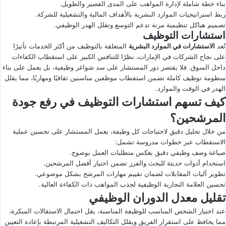
بناء خطة شاملة لإدارة المواهب على المدى القصير والطويل.
ربط استراتيجيات الموارد البشرية بالأهداف المالية والتشغيلية للشركة.
تصميم هياكل تنظيمية مرنة تدعم التوسع وتقلل الهدر الوظيفي.
استشارات التوظيف
تُعد
الاستشارات في الموارد البشرية
المتعلقة بالتوظيف من أكثر الخدمات تأثيرًا
على نجاح الشركات في الإمارات، نظرًا للتنافس الكبير على استقطاب الكفاءات
داخل السوق. فلا يقتصر دور المستشار على سد شواغر وظيفية، بل يعمل على بناء
منظومة توظيف كاملة تضمن استقطاب موظفين مناسبين ثقافيًا ومهاريًا، مما يقلل
الهدر في الوقت والموارد.
كيف تسهم استشارات التوظيف في رفع جودة
المرشحين؟
من خلال تحليل دقيق لاحتياجات كل وظيفة، يعمل المستشار على تحسين عملية
الاستقطاب عبر خطوات مدروسة تشمل:
صياغة وصف وظيفي دقيق يعكس متطلبات العمل بوضوح.
استخدام أدوات حديثة للبحث والفرز تضمن اختيار أفضل المرشحين.
تطوير آليات المقابلات لضمان تقييم مهارات المرشح بشكل موضوعي.
تحسين العلامة التجارية الوظيفية لجذب المواهب ذات الكفاءة العالية.
تقليل معدل الدوران الوظيفي
عند اختيار الشخص المناسب للوظيفة المناسبة، يقل احتمال الاستقالات المبكرة،
مما يحافظ على استقرار الفريق ويقلل التكاليف التشغيلية المرتبطة بإعادة التعيين