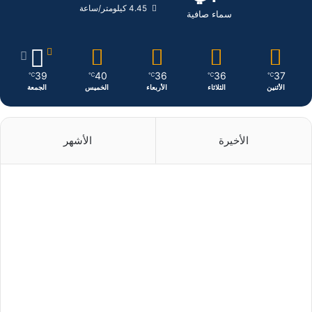
ن
ا
4.45 كيلومتر/ساعة
سماء صافية
م
39
40
36
36
37
℃
℃
℃
℃
℃
الأثنين
الثلاثاء
الأربعاء
الخميس
الجمعة
الأخيرة
الأشهر
منذ 3 أيام
منذ 3 أيام