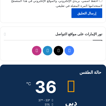
احفظ اسمي، بريدي الإلكتروني، والموقع الإلكتروني في هذا المتصفح
لاستخدامها المرة المقبلة في تعليقي.
نور الإمارات على مواقع التواصل
ف
ل
ا
ي
X
ي
ن
س
ن
س
حالة الطقس
ب
ك
ت
36
℃
و
د
ق
ك
إ
ر
دبي
37º - 33º
51%