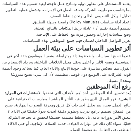
يعتمد المستشار على معايير دولية ونماذج عمل ناجحة ليعيد تصميم هذه السياسات
بما يتناسب مع طبيعة الشركة وثقافة العمل في الإمارات. وتشمل عملية التطوير:
تحليل الهيكل التنظيمي الحالي وتحديد نقاط الضعف.
إعداد أدلة سياسات (Policy Manuals) واضحة وسهلة التطبيق.
تصميم أنظمة تقييم أداء عادلة تربط المكافآت بالنتائج الفعلية.
وضع سياسات إجازات وحضور مرنة مع الحفاظ على الإنتاجية.
تعزيز التواصل الداخلي لضمان فهم جميع الموظفين لهذه السياسات.
أثر تطوير السياسات على بيئة العمل
عندما تصبح السياسات واضحة وعادلة ومترابطة، يشعر الموظفون بثقة أكبر في
المؤسسة ويصبح الالتزام أعلى. ويقل معدل الخلافات الداخلية، ويزداد الانسجام بين
الفرق، مما ينعكس مباشرة على جودة الإنتاج والأداء العام. كما يساعد وجود أنظمة
قوية الشركات على التوسع دون فوضى تنظيمية، لأن كل شيء يصبح مدروسًا
ومحددًا مسبقًا.
رفع أداء الموظفين
يُعد تحسين أداء الموظفين أحد أهم الأهداف التي تحققها
الاستشارات في الموارد
البشرية
، فهو المجال الذي يظهر فيه التأثير المباشر للممارسات الاحترافية على
نتائج العمل. فحين يتم تحليل احتياجات كل فريق ومعرفة الفجوات المهارية، يصبح
من الممكن تصميم برامج تدريب وتطوير دقيقة تُحدث تحولًا حقيقيًا في الأداء. لا
يتعلق الأمر بدورات عامة، بل بخطط مصممة خصيصًا لتحقيق ما تحتاجه الشركة
فعليًا، سواء كان ذلك في مهارات القيادة، خدمة العملاء، الإنتاجية، أو حتى الذكاء
العاطفي في التعامل مع ضغوط العمل.