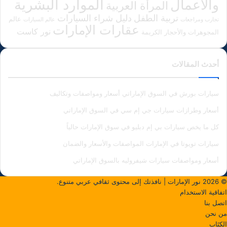
الموارد البشرية
والأعمال
المرأة العربية
دليل شراء السيارات
تربية الطفل
عالم
تجارب ومراجعات
عالم السيارات
عقارات الإمارات
نور كاست
المجوهرات والأحجار الكريمة
أحدث المقالات
سيارات بورش في السوق الإماراتي أسعار ومواصفات وتكاليف
أسعار وطرازات سيارات جي إم سي في السوق الإماراتي
كل ما يخص سيارات بي إم دبليو في سوق الإمارات حالياً
سيارات تويوتا في الإمارات المواصفات والأسعار والضمان
أسعار ومواصفات سيارات شيفروليه بالسوق الإماراتي
© 2026
نور الإمارات
| نافذتك إلى محتوى ثقافي عربي متنوع.
اتفاقية الاستخدام
اتصل بنا
من نحن
الكتَاب