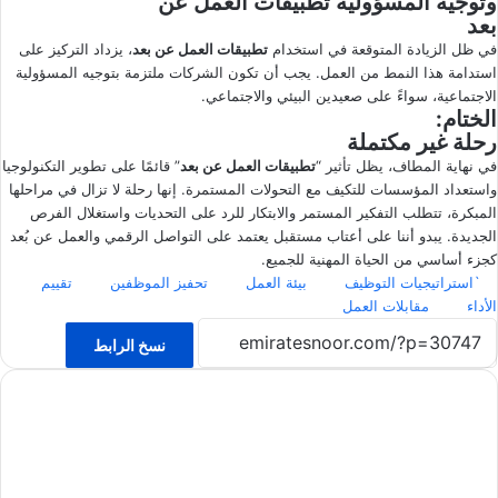
وتوجيه المسؤولية
تطبيقات العمل عن
بعد
في ظل الزيادة المتوقعة في استخدام
تطبيقات العمل عن بعد
، يزداد التركيز على
استدامة هذا النمط من العمل. يجب أن تكون الشركات ملتزمة بتوجيه المسؤولية
الاجتماعية، سواءً على صعيدين البيئي والاجتماعي.
الختام:
رحلة غير مكتملة
في نهاية المطاف، يظل تأثير “
تطبيقات العمل عن بعد
” قائمًا على تطوير التكنولوجيا
واستعداد المؤسسات للتكيف مع التحولات المستمرة. إنها رحلة لا تزال في مراحلها
المبكرة، تتطلب التفكير المستمر والابتكار للرد على التحديات واستغلال الفرص
الجديدة. يبدو أننا على أعتاب مستقبل يعتمد على التواصل الرقمي والعمل عن بُعد
كجزء أساسي من الحياة المهنية للجميع.
`استراتيجيات التوظيف
بيئة العمل
تحفيز الموظفين
تقييم
الأداء
مقابلات العمل
نسخ الرابط