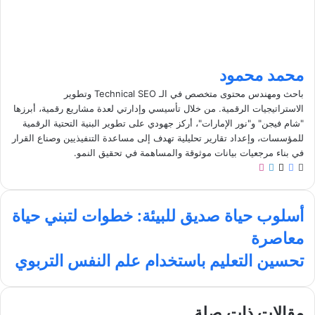
محمد محمود
باحث ومهندس محتوى متخصص في الـ Technical SEO وتطوير
الاستراتيجيات الرقمية. من خلال تأسيسي وإدارتي لعدة مشاريع رقمية، أبرزها
"شام فيجن" و"نور الإمارات"، أركز جهودي على تطوير البنية التحتية الرقمية
للمؤسسات، وإعداد تقارير تحليلية تهدف إلى مساعدة التنفيذيين وصناع القرار
في بناء مرجعيات بيانات موثوقة والمساهمة في تحقيق النمو.
م
ف
ل
ا
و
ي
X
ي
ن
ق
س
ن
س
أ
ع
ب
ك
ت
أسلوب حياة صديق للبيئة: خطوات لتبني حياة
س
ا
و
د
ق
معاصرة
ل
ل
ك
إ
ر
و
و
ن
ا
ت
تحسين التعليم باستخدام علم النفس التربوي
ي
ب
م
ح
ح
ب
س
ي
ي
مقالات ذات صلة