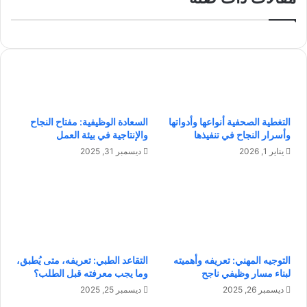
ا
ن
ة
ا
ص
ل
د
ت
ي
ع
ق
ل
ل
ي
ل
م
ب
ب
التغطية الصحفية أنواعها وأدواتها
السعادة الوظيفية: مفتاح النجاح
ي
ا
وأسرار النجاح في تنفيذها
والإنتاجية في بيئة العمل
ئ
س
يناير 1, 2026
ديسمبر 31, 2025
ة
ت
:
خ
خ
د
ط
ا
و
م
ا
ع
ت
ل
ل
التوجيه المهني: تعريفه وأهميته
التقاعد الطبي: تعريفه، متى يُطبق،
م
لبناء مسار وظيفي ناجح
وما يجب معرفته قبل الطلب؟
ت
ا
ب
ل
ديسمبر 26, 2025
ديسمبر 25, 2025
ن
ن