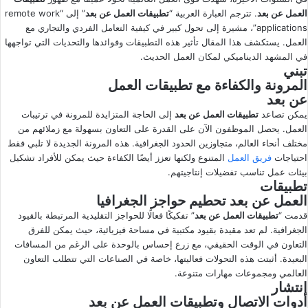
العمل عن بعد
. تترجم العبارة العربية “
تطبيقات العمل عن بعد
” إلى “remote work
ى
ي
applications”، مشيرة إلى تحول كبير في كيفية التعامل الفردي والتجاري مع
X
د
العمل. يستكشف هذا المقال تأثير هذه التطبيقات وفوائدها والتحديات التي تواجهها
ا
في المشهد الديناميكي لمكان العمل الحديث.
إ
تبني
ل
المرونة والكفاءة مع
تطبيقات العمل
عن بعد
ك
يمكن تصاعد
ت
تطبيقات العمل عن بعد
إلى الحاجة المتزايدة للمرونة في ترتيبات
العمل. يحصل الموظفون الآن على القدرة على التعاون بسهولة مع زملائهم من
ر
مختلف أنحاء العالم، متجاوزين الحدود الجغرافية. هذه المرونة الجديدة لا تلبي فقط
و
احتياجات
فريق العمل
المتنوع ولكنها تعزز أيضًا الكفاءة حيث يمكن للأفراد تشكيل
ن
بيئات عمل تناسب تفضيلات إنتاجيتهم.
ي
تطبيقات
ا
العمل عن بعد
تحطيم حواجز الجغرافيا
قدمت “
تطبيقات العمل عن بعد
” تفكيكًا فعالًا للحواجز التقليدية المرتبطة بالقيود
الجغرافية. لم تعد مقيدة بقيود مكتبية في مساحة فيزيائية، حيث يمكن للفرق
التعاون في الوقت الحقيقي، مع زرع إحساس بالوحدة على الرغم من المسافات
البعيدة. أثبتت هذه التحولات فعاليتها، خاصة في الصناعات التي تتطلب التعاون
العالمي ومجموعات مهارات متنوعة.
انتشار
أدوات الاتصال و
تطبيقات العمل عن بعد