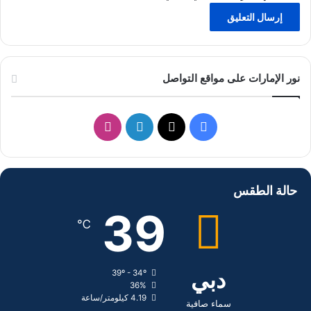
نور الإمارات على مواقع التواصل
ف
ل
ا
ي
X
ي
ن
س
ن
س
حالة الطقس
ب
ك
ت
39
℃
و
د
ق
ك
إ
ر
دبي
39º - 34º
36%
ن
ا
4.19 كيلومتر/ساعة
سماء صافية