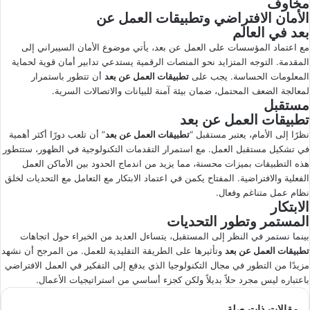
مخاوف
الأمان الافتراضي و
تطبيقات العمل عن
بعد
في العالم
مع اعتماد المؤسسات على العمل عن بعد، يأتي موضوع الأمان السيبراني إلى
المقدمة. التوجه المتزايد نحو المنصات الرقمية يستدعي تدابير أمان قوية لحماية
المعلومات الحساسة. يجب على
تطبيقات العمل عن بعد
أن تتطور باستمرار
لمعالجة الضعف المحتمل، ضمان بيئة آمنة للبيانات والاتصالات السرية.
مستقبل
تطبيقات العمل عن بعد
نظرًا إلى الأمام، يعتبر مستقبل “
تطبيقات العمل عن بعد
” أن تلعب دورًا أكثر أهمية
في تشكيل مستقبل العمل. مع استمرار التقدمات التكنولوجية في الظهور، ستتطور
هذه التطبيقات بميزات محسنة، مما يزيد من اندماج الحدود بين الأماكن العمل
الفعلية والافتراضية. المفتاح يكمن في اعتماد الابتكار مع التعامل مع التحديات لخلق
نظام عمل متناغم وفعال.
الابتكار
المستمر وتطور التحديات
بينما نستمر في النظر إلى المستقبل، يتساءل العديد من الخبراء حول اتجاهات
تطبيقات العمل عن بعد
وتأثيرها على الطريقة التقليدية للعمل. من المرجح أن نشهد
مزيدًا من التطور في مجال التكنولوجيا الذي يدفع إلى التفكير في العمل الافتراضي
باعتباره ليس مجرد حلاً بديلاً ولكن كجزء أساسي من استراتيجيات الأعمال.
مقالات ذات صلة