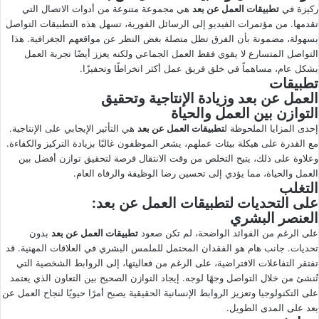
ركيزة في
تطبيقات العمل عن بعد
هي مجموعة متنوعة من أدوات الاتصال التي
تقدمها. من مؤتمرات الفيديو إلى الرسائل الفورية، تسهل هذه التطبيقات التواصل
بسهولة، مضمونة بأن الفرق تظل متصلة بغض النظر عن مواقعهم الجغرافية. هذا
التواصل المتسارع لا يقوي فقط العمل الجماعي ولكنه يعزز أيضًا تجربة العمل
بشكل عام، مساهماً في خلق فريق عمل أكثر انخراطًا وتحفيزًا.
تطبيقات
العمل عن بعد
وزيادة الإنتاجية وتحقيق
التوازن بين العمل والحياة
إحدى المزايا الملحوظة ل
تطبيقات العمل عن بعد
هي التأثير الإيجابي على الإنتاجية.
مع القدرة على هيكلة بيئات عملهم، يشعر الموظفون غالبًا بزيادة التركيز والكفاءة.
وعلاوة على ذلك، يتيح التخلص من وقت الانتقال فرصة لتحقيق توازن أفضل بين
العمل والحياة، مما يؤدي إلى تحسين رضا الوظيفة والرفاه العام.
التغلب
على التحديات ل
تطبيقات العمل عن بعد
:
العنصر البشري
على الرغم من الفوائد الواضحة، لم تكن صعود
تطبيقات العمل عن بعد
بدون
تحديات. جانب هام هو الفقدان المحتمل للملمس البشري في العلاقات المهنية. قد
تفتقر التفاعلات الافتراضية، على الرغم من فعاليتها، إلى الروابط الشخصية التي
تُنشئ من خلال التواصل وجهًا لوجه. إيجاد التوازن الصحيح بين التعاون الذي يعتمد
على التكنولوجيا وتعزيز الروابط الإنسانية الحقيقية يصبح أمرًا حيويًا لنجاح العمل عن
بعد على المدى الطويل.