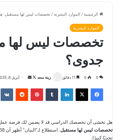
الرئيسية
/
الموارد البشرية
/
تخصصات ليس لها مستقبل: هل
الموارد البشرية
تخصصات ليس لها مس
جدوى؟
0
0
11 دقائق
زينة سعد
ت
أ
أبريل 6, 2025
ا
ر
فيسبوك
‫X
لينكدإن
‏Tumblr
بينتيريست
‏Reddit
‏te
ب
س
ع
ل
ع
ب
ل
ر
هل تخشى أن تخصصك الدراسي قد لا يضمن لك فرصة عمل 
ى
ي
تخصصات ليس لها مستقبل
. استطلاع لـ”البيان” أظهر أن 68% من المشاركين يعتقدون أن تغير
X
د
تحديًا كبيرًا.
ا