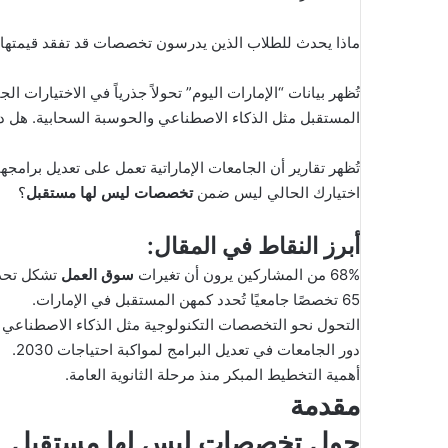
إ
ل
ماذا يحدث للطلاب الذين يدرسون تخصصات قد تفقد قيمتها 
ك
ت
ر
المستقبل مثل الذكاء الاصطناعي والحوسبة السحابية. هل د
و
ن
تُظهر تقارير أن الجامعات الإماراتية تعمل على تعديل برا
ي
اختيارك الحالي ليس ضمن
تخصصات ليس لها مستقبل
؟
ا
أبرز النقاط في المقال:
68% من المشاركين يرون أن تغيرات
سوق العمل
تشكل تحديً
65 تخصصًا جامعيًا تُحدد كمهن المستقبل في الإمارات.
التحول نحو التخصصات التكنولوجية مثل الذكاء الاصطناعي وا
دور الجامعات في تعديل البرامج لمواكبة احتياجات 2030.
أهمية التخطيط المبكر منذ مرحلة الثانوية العامة.
مقدمة
حول تخصصات ليس لها مستقبل