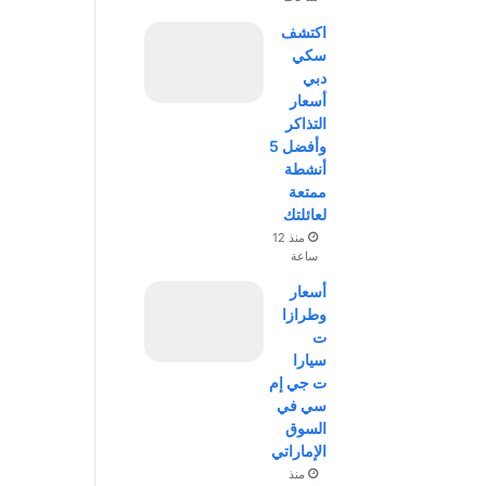
اكتشف
سكي
دبي
أسعار
التذاكر
وأفضل 5
أنشطة
ممتعة
لعائلتك
منذ 12
ساعة
أسعار
وطرازا
ت
سيارا
ت جي إم
سي في
السوق
الإماراتي
منذ