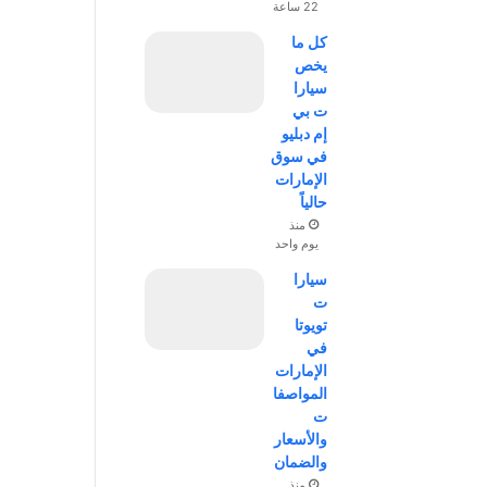
22 ساعة
كل ما
يخص
سيارا
ت بي
إم دبليو
في سوق
الإمارات
حالياً
منذ
يوم واحد
سيارا
ت
تويوتا
في
الإمارات
المواصفا
ت
والأسعار
والضمان
منذ