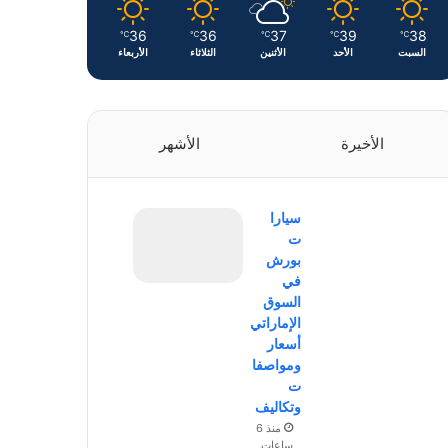
36
36
37
39
38
℃
℃
℃
℃
℃
السبت
الأحد
الأثنين
الثلاثاء
الأربعاء
الأخيرة
الأشهر
سيارا
ت
بورش
في
السوق
الإماراتي
أسعار
ومواصفا
ت
وتكاليف
منذ 6
ساعات