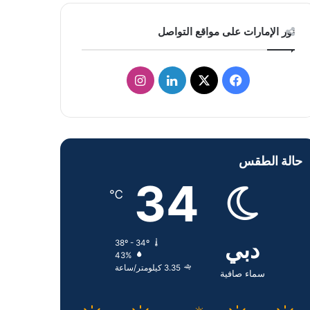
نور الإمارات على مواقع التواصل
ف
ل
ا
ي
X
ي
ن
س
ن
س
حالة الطقس
ب
ك
ت
34
و
د
ق
℃
ك
إ
ر
دبي
38º - 34º
ن
ا
43%
3.35 كيلومتر/ساعة
م
سماء صافية