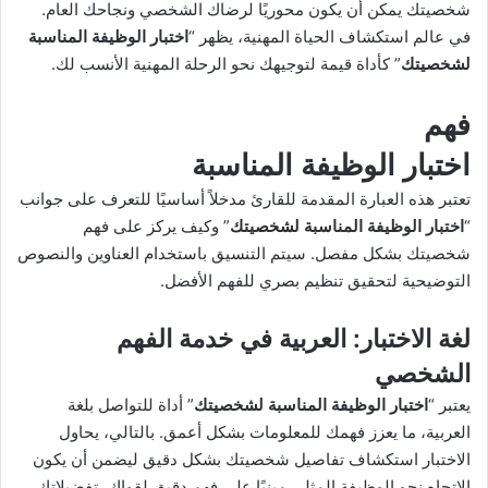
X
د
شخصيتك يمكن أن يكون محوريًا لرضاك الشخصي ونجاحك العام.
ا
في عالم استكشاف الحياة المهنية، يظهر “
اختبار الوظيفة المناسبة
إ
لشخصيتك
” كأداة قيمة لتوجيهك نحو الرحلة المهنية الأنسب لك.
ل
ك
فهم
ت
اختبار
الوظيفة المناسبة
ر
و
تعتبر هذه العبارة المقدمة للقارئ مدخلاً أساسيًا للتعرف على جوانب
ن
“
اختبار الوظيفة المناسبة لشخصيتك
” وكيف يركز على فهم
ي
شخصيتك بشكل مفصل. سيتم التنسيق باستخدام العناوين والنصوص
ا
التوضيحية لتحقيق تنظيم بصري للفهم الأفضل.
لغة الاختبار
: العربية في خدمة الفهم
الشخصي
يعتبر “
اختبار الوظيفة المناسبة لشخصيتك
” أداة للتواصل بلغة
العربية، ما يعزز فهمك للمعلومات بشكل أعمق. بالتالي، يحاول
الاختبار استكشاف تفاصيل شخصيتك بشكل دقيق ليضمن أن يكون
الاتجاه نحو الوظيفة المثلى مبنيًا على فهم دقيق لقواك، تفضيلاتك،