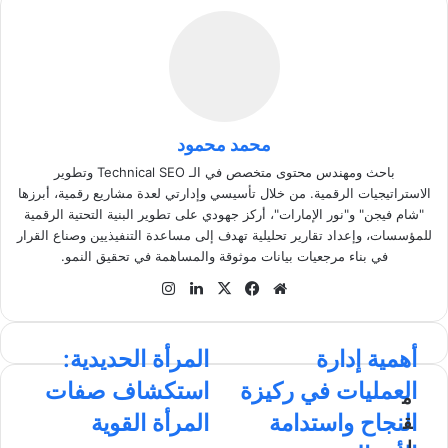
محمد محمود
باحث ومهندس محتوى متخصص في الـ Technical SEO وتطوير
الاستراتيجيات الرقمية. من خلال تأسيسي وإدارتي لعدة مشاريع رقمية، أبرزها
"شام فيجن" و"نور الإمارات"، أركز جهودي على تطوير البنية التحتية الرقمية
للمؤسسات، وإعداد تقارير تحليلية تهدف إلى مساعدة التنفيذيين وصناع القرار
في بناء مرجعيات بيانات موثوقة والمساهمة في تحقيق النمو.
موق
في
‫X
لينك
انس
ع
سب
دإن
تقر
الوي
وك
ام
أ
أهمية إدارة
ا
المرأة الحديدية:
ب
ه
ل
العمليات في ركيزة
استكشاف صفات
م
م
م
ي
ر
النجاح واستدامة
المرأة القوية
ق
ة
أ
ا