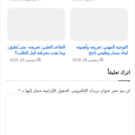
ل
ا
ن
ل
ج
م
ا
ر
ح
أ
و
ة
ا
ا
س
ل
التوجيه المهني: تعريفه وأهميته
التقاعد الطبي: تعريفه، متى يُطبق،
ت
ق
لبناء مسار وظيفي ناجح
وما يجب معرفته قبل الطلب؟
د
و
ديسمبر 26, 2025
ديسمبر 25, 2025
ا
ي
م
ة
اترك تعليقاً
ة
ا
ل
لن يتم نشر عنوان بريدك الإلكتروني.
الحقول الإلزامية مشار إليها بـ
*
أ
ا
ع
ل
م
ت
ا
ع
ل
ل
ي