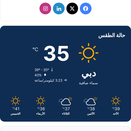
ف
ل
ا
ي
X
ي
ن
س
ن
س
حالة الطقس
ب
ك
ت
35
℃
و
د
ق
ك
إ
ر
دبي
39º - 35º
40%
ن
ا
3.23 كيلومتر/ساعة
سماء صافية
م
41
36
37
38
39
℃
℃
℃
℃
℃
الأحد
الأثنين
الثلاثاء
الأربعاء
الخميس