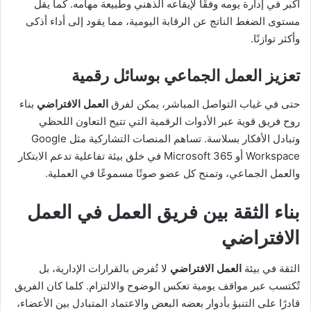
أكبر في إدارة يومه وفقًا لإيقاعه الذهني وطبيعة مهامه. كما يقل
مستوى الضغط الناتج عن الرقابة اليومية، مما يقود إلى أداء أذكى
وأكثر توازنًا.
تعزيز العمل الجماعي بوسائل رقمية
حتى في غياب التواصل المباشر، يمكن لفرق
العمل الافتراضي
بناء
روح فريق قوية عبر الأدوات الرقمية التي تتيح التعاون اللحظي
وتبادل الأفكار بسلاسة. تساهم المنصات التشاركية مثل Google
Workspace أو Microsoft 365 في خلق بيئة تفاعلية تدعم الابتكار
والعمل الجماعي، وتمنح كل عضو صوتًا مسموعًا في العملية.
بناء الثقة بين فريق العمل في
العمل
الافتراضي
الثقة في بيئة
العمل الافتراضي
لا تُفرض بالقرارات الإدارية، بل
تُكتسب عبر مواقف يومية تعكس الوضوح والالتزام. كلما كان الفريق
قادرًا على التنبؤ بأدوار بعضه البعض والاعتماد المتبادل بين الأعضاء،