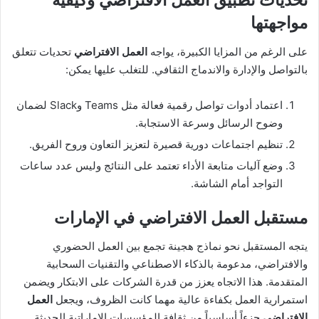
تحديات تطبيق العمل الافتراضي وكيفية
مواجهتها
على الرغم من المزايا الكبيرة، يواجه
العمل الافتراضي
تحديات تتعلق
بالتواصل والإدارة والاندماج الثقافي. للتغلب عليها يمكن:
اعتماد أدوات تواصل رقمية فعالة مثل Teams وSlack لضمان
وضوح الرسائل وسرعة الاستجابة.
تنظيم اجتماعات دورية قصيرة لتعزيز التعاون وروح الفريق.
وضع آليات متابعة الأداء تعتمد على النتائج وليس عدد ساعات
التواجد أمام الشاشة.
مستقبل العمل الافتراضي في الإمارات
يتجه المستقبل نحو نماذج هجينة تجمع بين العمل الحضوري
والافتراضي، مدعومة بالذكاء الاصطناعي والتقنيات السحابية
المتقدمة. هذا الاتجاه يعزز من قدرة الشركات على الابتكار ويضمن
استمرارية العمل بكفاءة عالية مهما كانت الظروف، ويجعل
العمل
الافتراضي
جزءاً أساسياً من ثقافة المؤسسات الإماراتية الحديثة.