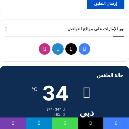
نور الإمارات على مواقع التواصل
ف
ل
ا
ي
X
ي
ن
س
ن
س
حالة الطقس
ب
ك
ت
34
℃
و
د
ق
ك
إ
ر
دبي
37º - 34º
45%
ن
ا
4.21 كيلومتر/ساعة
سماء صافية