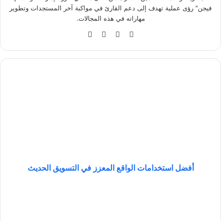
فيجن" رؤى عملية تهدف إلى دعم القارئ في مواكبة آخر المستجدات وتطوير
مهاراته في هذه المجالات.
في
‫X
لينك
انس
سب
دإن
تقر
وك
ام
أ
ف
ض
ل
ا
س
ت
خ
د
ا
أفضل استخدامات الواقع المعزز في التسويق الحديث
م
ا
5
ت
أ
ا
ر
ل
ك