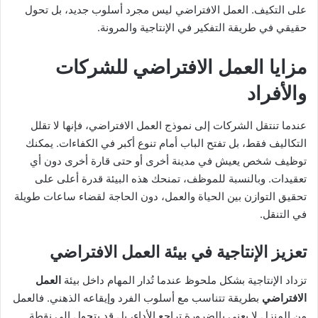
X
د
على التكيف. العمل الافتراضي ليس مجرد أسلوب جديد، بل تحول
ا
حقيقي في طريقة التفكير في الإنتاجية والمرونة.
إ
ل
مزايا العمل الافتراضي للشركات
ك
والأفراد
ت
ر
و
عندما تنتقل الشركات إلى نموذج العمل الافتراضي، فإنها لا تقلل
ن
التكاليف فقط، بل تفتح الباب أمام تنوع أكبر في الكفاءات. يمكنك
ي
توظيف شخص يعيش في مدينة أخرى أو حتى قارة أخرى دون أي
ا
تعقيدات. وبالنسبة للموظف، تمنحك هذه البيئة قدرة أعلى على
تحقيق التوازن بين الحياة والعمل، دون الحاجة لقضاء ساعات طويلة
في التنقل.
تعزيز الإنتاجية في بيئة
العمل الافتراضي
تزداد الإنتاجية بشكل ملحوظ عندما تُدار المهام داخل بيئة
العمل
الافتراضي
بطريقة تتناسب مع أسلوب الفرد وإيقاعه الذهني. فالعمل
من المنزل لا يعني بالضرورة تراجع الأداء، بل قد يتحول إلى نقطة