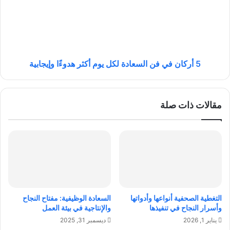
و
ا
ا
ن
ق
ف
ع
ي
ا
ف
ل
ن
5 أركان في فن السعادة لكل يوم أكثر هدوءًا وإيجابية
م
ا
ع
ل
ز
س
مقالات ذات صلة
ز
ع
ف
ا
ي
د
ا
ة
ل
ل
ت
ك
س
ل
و
ي
ي
و
التغطية الصحفية أنواعها وأدواتها
السعادة الوظيفية: مفتاح النجاح
ق
م
وأسرار النجاح في تنفيذها
والإنتاجية في بيئة العمل
ا
أ
يناير 1, 2026
ديسمبر 31, 2025
ل
ك