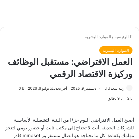
الرئيسية
/
الموارد البشرية
الموارد البشرية
العمل الافتراضي: مستقبل الوظائف
وركيزة الاقتصاد الرقمي
زينة سعد
ت
أ
ديسمبر 9, 2025
آخر تحديث: يوليو 6, 2026
0
ا
ر
2
9 دقائق
ب
س
ع
ل
ع
ب
أصبح العمل الافتراضي اليوم جزءًا من البنية التشغيلية الأساسية
ل
ر
للشركات الحديثة. أنت لا تحتاج إلى مكتب ثابت أو حضور يومي لتنجز
ى
ي
مهامك بكفاءة. كل ما تحتاجه هو اتصال مستقر ور mindset قادر