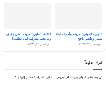
ح
ث
د
ر
ي
ه
ث
د
و
ءً
ا
التوجيه المهني: تعريفه وأهميته لبناء
التقاعد الطبي: تعريفه، متى يُطبق،
و
مسار وظيفي ناجح
وما يجب معرفته قبل الطلب؟
إ
ديسمبر 26, 2025
ديسمبر 25, 2025
ي
ج
ا
ب
اترك تعليقاً
ي
ة
لن يتم نشر عنوان بريدك الإلكتروني.
الحقول الإلزامية مشار إليها بـ
*
ا
ل
ت