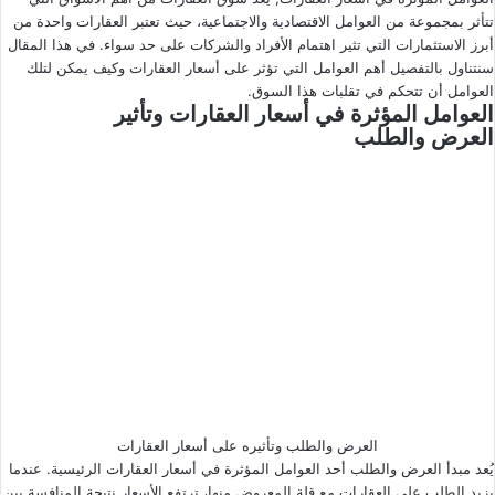
تتأثر بمجموعة من العوامل الاقتصادية والاجتماعية، حيث تعتبر العقارات واحدة من
ى
ي
أبرز الاستثمارات التي تثير اهتمام الأفراد والشركات على حد سواء. في هذا المقال
X
د
سنتناول بالتفصيل أهم العوامل التي تؤثر على أسعار العقارات وكيف يمكن لتلك
ا
العوامل أن تتحكم في تقلبات هذا السوق.
إ
العوامل المؤثرة في أسعار العقارات وتأثير
ل
العرض والطلب
ك
ت
ر
و
ن
ي
ا
العرض والطلب وتأثيره على أسعار العقارات
يُعد مبدأ العرض والطلب أحد العوامل المؤثرة في أسعار العقارات الرئيسية. عندما
يزيد الطلب على العقارات مع قلة المعروض منها، ترتفع الأسعار نتيجة المنافسة بين