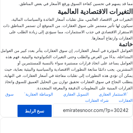
مما قد يسهم في تحسين كفاءة السوق ورفع الأسعار في بعض المناطق.
التغيرات الاقتصادية العالمية
التغيرات في الاقتصاد العالمي، مثل تقلبات أسعار الفائدة والسياسات المالية،
سيكون لها تأثير مستمر على سوق العقارات. من المتوقع أن تستمر المناطق ذات
الاستقرار الاقتصادي في جذب الاستثمارات، مما سيؤدي إلى زيادة الطلب على
العقارات وارتفاع أسعارها.
خاتمة
العوامل المؤثرة في أسعار العقارات, إن سوق العقارات يتأثر بعدد كبير من العوامل
المتداخلة، بدءًا من العرض والطلب وحتى التغيرات التكنولوجية والبيئية. فهم هذه
العوامل يساعد على اتخاذ قرارات مستنيرة سواء بالنسبة للمستثمرين أو
المشترين. يجب دائمًا متابعة التطورات الاقتصادية والسياسية والبيئية بعناية، حيث
يمكن أن تؤدي هذه التطورات إلى تقلبات مفاجئة في أسعار العقارات. في النهاية،
يتطلب النجاح في سوق العقارات تحقيق توازن بين التحليل العميق للسوق واتخاذ
القرارات المبنية على المعلومات الدقيقة والمعرفة المتجددة.
`الاستثمار العقاري
التمويل العقاري
الوساطة العقارية`
سوق
العقارات
شراء العقارات
نسخ الرابط