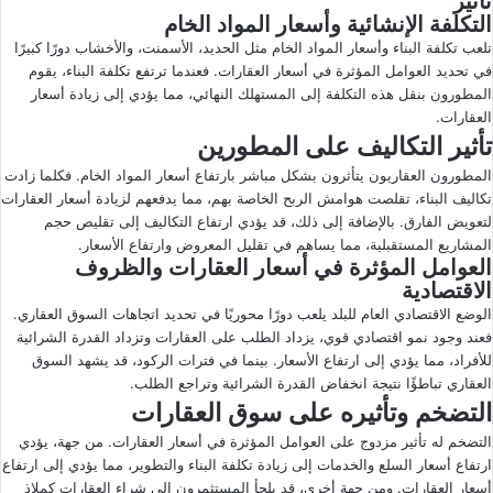
تأثير
التكلفة الإنشائية وأسعار المواد الخام
تلعب تكلفة البناء وأسعار المواد الخام مثل الحديد، الأسمنت، والأخشاب دورًا كبيرًا
في تحديد العوامل المؤثرة في أسعار العقارات. فعندما ترتفع تكلفة البناء، يقوم
المطورون بنقل هذه التكلفة إلى المستهلك النهائي، مما يؤدي إلى زيادة أسعار
العقارات.
تأثير التكاليف على المطورين
المطورون العقاريون يتأثرون بشكل مباشر بارتفاع أسعار المواد الخام. فكلما زادت
تكاليف البناء، تقلصت هوامش الربح الخاصة بهم، مما يدفعهم لزيادة أسعار العقارات
لتعويض الفارق. بالإضافة إلى ذلك، قد يؤدي ارتفاع التكاليف إلى تقليص حجم
المشاريع المستقبلية، مما يساهم في تقليل المعروض وارتفاع الأسعار.
العوامل المؤثرة في أسعار العقارات والظروف
الاقتصادية
الوضع الاقتصادي العام للبلد يلعب دورًا محوريًا في تحديد اتجاهات السوق العقاري.
فعند وجود نمو اقتصادي قوي، يزداد الطلب على العقارات وتزداد القدرة الشرائية
للأفراد، مما يؤدي إلى ارتفاع الأسعار. بينما في فترات الركود، قد يشهد السوق
العقاري تباطؤًا نتيجة انخفاض القدرة الشرائية وتراجع الطلب.
التضخم وتأثيره على سوق العقارات
التضخم له تأثير مزدوج على العوامل المؤثرة في أسعار العقارات. من جهة، يؤدي
ارتفاع أسعار السلع والخدمات إلى زيادة تكلفة البناء والتطوير، مما يؤدي إلى ارتفاع
أسعار العقارات. ومن جهة أخرى، قد يلجأ المستثمرون إلى شراء العقارات كملاذ