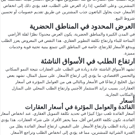
المشترين. وعلى العكس، إذا زاد العرض على الطلب، فقد يؤدي ذلك إلى انخفاض
الأسعار، حيث يحاول البائعون جذب المشترين عن طريق تقديم خصومات أو تحسين
شروط البيع.
العرض المحدود في المناطق الحضرية
في المدن الكبيرة والمناطق الحضرية، يكون العرض محدودًا نظرًا لقلة الأراضي
المتاحة للبناء وارتفاع تكلفة التطوير العقاري. هذا النقص في المعروض يعزز الطلب
ويدفع الأسعار للارتفاع، خاصة في المناطق التي تتمتع ببنية تحتية قوية وخدمات
مميزة.
ارتفاع الطلب في الأسواق الناشئة
تشهد الأسواق الناشئة عادة زيادة في الطلب على العقارات نتيجة النمو السكاني
والتحسن الاقتصادي، ما يؤدي إلى ارتفاع الأسعار. على سبيل المثال، تشهد بعض
دول الخليج ارتفاعًا في الأسعار وبالتالي هي من العوامل المؤثرة في أسعار
العقارات, بسبب تزايد الاستثمار الأجنبي وارتفاع الطلب المحلي على المنازل
والمكاتب التجارية.
أسعار
الفائدة والعوامل المؤثرة في أسعار العقارات
أسعار الفائدة تلعب دورًا كبيرًا في تحديد تكلفة التمويل العقاري. عند انخفاض أسعار
الفائدة، تكون تكلفة الاقتراض أقل، مما يحفز الأفراد على شراء العقارات. هذا يؤدي
إلى زيادة الطلب وارتفاع الأسعار. على النقيض، ارتفاع أسعار الفائدة يقلل من
القدرة الشرائية للمشترين، مما قد يؤدي إلى انخفاض الطلب وتراجع الأسعار.