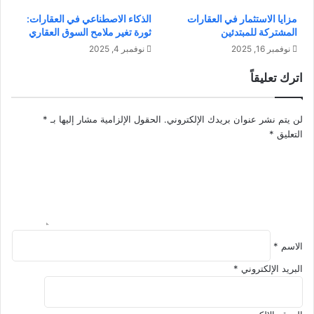
ي
ا
مزايا الاستثمار في العقارات
الذكاء الاصطناعي في العقارات:
ز
ه
المشتركة للمبتدئين
ثورة تغير ملامح السوق العقاري
و
ي
نوفمبر 16, 2025
نوفمبر 4, 2025
ا
،
ل
و
اترك تعليقاً
ت
ك
أ
ي
ث
ف
لن يتم نشر عنوان بريدك الإلكتروني.
الحقول الإلزامية مشار إليها بـ
*
ي
س
التعليق
*
ر
ت
ا
غ
ل
ي
م
ر
ج
ا
ت
ل
م
ع
ع
الاسم
*
ا
ي
ل
البريد الإلكتروني
*
م
؟