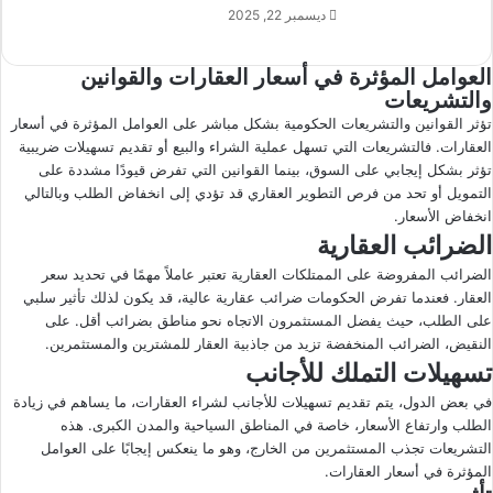
ديسمبر 22, 2025
العوامل المؤثرة في أسعار العقارات والقوانين
والتشريعات
تؤثر القوانين والتشريعات الحكومية بشكل مباشر على العوامل المؤثرة في أسعار
العقارات. فالتشريعات التي تسهل عملية الشراء والبيع أو تقديم تسهيلات ضريبية
تؤثر بشكل إيجابي على السوق، بينما القوانين التي تفرض قيودًا مشددة على
التمويل أو تحد من فرص التطوير العقاري قد تؤدي إلى انخفاض الطلب وبالتالي
انخفاض الأسعار.
الضرائب العقارية
الضرائب المفروضة على الممتلكات العقارية تعتبر عاملاً مهمًا في تحديد سعر
العقار. فعندما تفرض الحكومات ضرائب عقارية عالية، قد يكون لذلك تأثير سلبي
على الطلب، حيث يفضل المستثمرون الاتجاه نحو مناطق بضرائب أقل. على
النقيض، الضرائب المنخفضة تزيد من جاذبية العقار للمشترين والمستثمرين.
تسهيلات التملك للأجانب
في بعض الدول، يتم تقديم تسهيلات للأجانب لشراء العقارات، ما يساهم في زيادة
الطلب وارتفاع الأسعار، خاصة في المناطق السياحية والمدن الكبرى. هذه
التشريعات تجذب المستثمرين من الخارج، وهو ما ينعكس إيجابًا على العوامل
المؤثرة في أسعار العقارات.