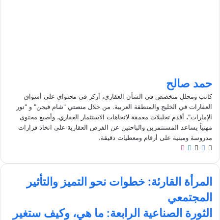
حمد صالح
كاتب ومحلل متخصص في الشأن العقاري، أركز في محتواي على أسواق
العقارات في الخليج والمنطقة العربية. من خلال منصتي "شام فيجن" و "نور
الإمارات"، أقدم تحليلات معمقة لاتجاهات الاستثمار العقاري، وأصيغ محتوى
مهنياً يساعد المستثمرين والباحثين عن الفرص العقارية على اتخاذ قرارات
مدروسة ومبنية على أرقام ومعطيات دقيقة.
م
ف
ل
ا
و
ي
X
ي
ن
ق
س
ن
س
ا
ع
ب
ك
ت
المرأة القارئة: خطوات نحو التميز والتأثير
ل
ا
و
د
ق
المجتمعي
م
ل
ك
إ
ر
ر
و
ن
ا
ا
الثورة الصناعية الرابعة: ما هي، وكيف ستغير