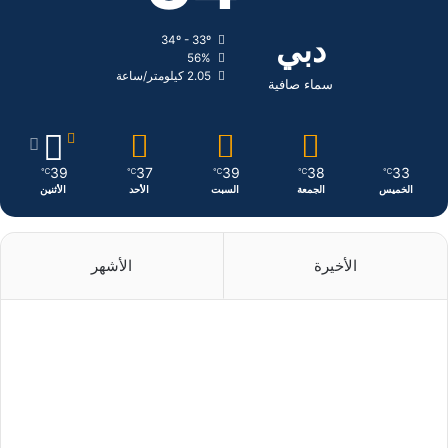
ك
إ
ر
دبي
34º - 33º
56%
ن
ا
2.05 كيلومتر/ساعة
سماء صافية
م
39
37
39
38
33
℃
℃
℃
℃
℃
الخميس
الجمعة
السبت
الأحد
الأثنين
الأخيرة
الأشهر
منذ 8 ساعات