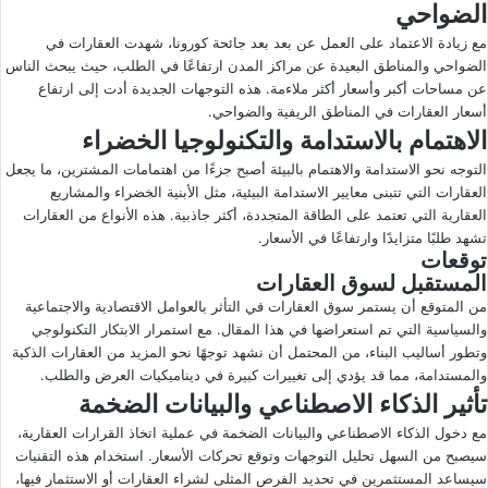
الضواحي
مع زيادة الاعتماد على العمل عن بعد بعد جائحة كورونا، شهدت العقارات في
الضواحي والمناطق البعيدة عن مراكز المدن ارتفاعًا في الطلب، حيث يبحث الناس
عن مساحات أكبر وأسعار أكثر ملاءمة. هذه التوجهات الجديدة أدت إلى ارتفاع
أسعار العقارات في المناطق الريفية والضواحي.
الاهتمام بالاستدامة والتكنولوجيا الخضراء
التوجه نحو الاستدامة والاهتمام بالبيئة أصبح جزءًا من اهتمامات المشترين، ما يجعل
العقارات التي تتبنى معايير الاستدامة البيئية، مثل الأبنية الخضراء والمشاريع
العقارية التي تعتمد على الطاقة المتجددة، أكثر جاذبية. هذه الأنواع من العقارات
تشهد طلبًا متزايدًا وارتفاعًا في الأسعار.
توقعات
المستقبل لسوق العقارات
من المتوقع أن يستمر سوق العقارات في التأثر بالعوامل الاقتصادية والاجتماعية
والسياسية التي تم استعراضها في هذا المقال. مع استمرار الابتكار التكنولوجي
وتطور أساليب البناء، من المحتمل أن نشهد توجهًا نحو المزيد من العقارات الذكية
والمستدامة، مما قد يؤدي إلى تغييرات كبيرة في ديناميكيات العرض والطلب.
تأثير الذكاء الاصطناعي والبيانات الضخمة
مع دخول الذكاء الاصطناعي والبيانات الضخمة في عملية اتخاذ القرارات العقارية،
سيصبح من السهل تحليل التوجهات وتوقع تحركات الأسعار. استخدام هذه التقنيات
سيساعد المستثمرين في تحديد الفرص المثلى لشراء العقارات أو الاستثمار فيها،