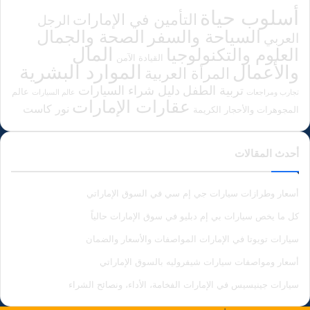
أسلوب حياة
التأمين في الإمارات
الرجل
الصحة والجمال
السياحة والسفر
العربي
المال
العلوم والتكنولوجيا
القيادة الآمن
الموارد البشرية
والأعمال
المرأة العربية
دليل شراء السيارات
تربية الطفل
عالم
تجارب ومراجعات
عالم السيارات
عقارات الإمارات
نور كاست
المجوهرات والأحجار الكريمة
أحدث المقالات
أسعار وطرازات سيارات جي إم سي في السوق الإماراتي
كل ما يخص سيارات بي إم دبليو في سوق الإمارات حالياً
سيارات تويوتا في الإمارات المواصفات والأسعار والضمان
أسعار ومواصفات سيارات شيفروليه بالسوق الإماراتي
سيارات جينيسيس في الإمارات الفخامة، الأداء، ونصائح الشراء