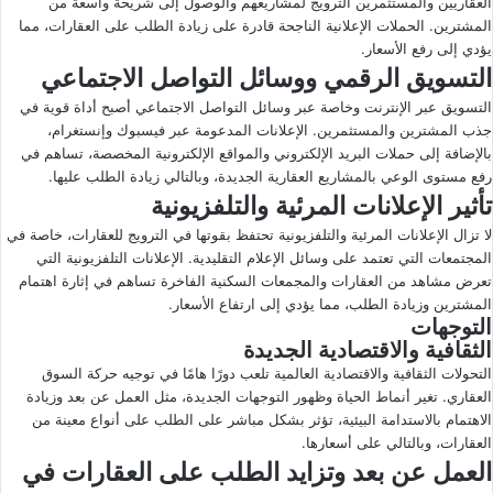
العقاريين والمستثمرين الترويج لمشاريعهم والوصول إلى شريحة واسعة من
المشترين. الحملات الإعلانية الناجحة قادرة على زيادة الطلب على العقارات، مما
يؤدي إلى رفع الأسعار.
التسويق الرقمي ووسائل التواصل الاجتماعي
التسويق عبر الإنترنت وخاصة عبر وسائل التواصل الاجتماعي أصبح أداة قوية في
جذب المشترين والمستثمرين. الإعلانات المدعومة عبر فيسبوك وإنستغرام،
بالإضافة إلى حملات البريد الإلكتروني والمواقع الإلكترونية المخصصة، تساهم في
رفع مستوى الوعي بالمشاريع العقارية الجديدة، وبالتالي زيادة الطلب عليها.
تأثير الإعلانات المرئية والتلفزيونية
لا تزال الإعلانات المرئية والتلفزيونية تحتفظ بقوتها في الترويج للعقارات، خاصة في
المجتمعات التي تعتمد على وسائل الإعلام التقليدية. الإعلانات التلفزيونية التي
تعرض مشاهد من العقارات والمجمعات السكنية الفاخرة تساهم في إثارة اهتمام
المشترين وزيادة الطلب، مما يؤدي إلى ارتفاع الأسعار.
التوجهات
الثقافية والاقتصادية الجديدة
التحولات الثقافية والاقتصادية العالمية تلعب دورًا هامًا في توجيه حركة السوق
العقاري. تغير أنماط الحياة وظهور التوجهات الجديدة، مثل العمل عن بعد وزيادة
الاهتمام بالاستدامة البيئية، تؤثر بشكل مباشر على الطلب على أنواع معينة من
العقارات، وبالتالي على أسعارها.
العمل عن بعد وتزايد الطلب على العقارات في