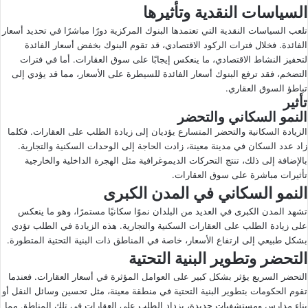
السياسات النقدية وتأثيرها
تلعب السياسات النقدية التي تعتمدها البنوك المركزية دورًا مباشرًا في تحديد أسعار
الفائدة. فخلال فترات الركود الاقتصادي، قد تقوم البنوك بخفض أسعار الفائدة
لتحفيز النشاط الاقتصادي، ما ينعكس إيجابًا على سوق العقارات. أما في فترات
التضخم، فقد ترفع البنوك أسعار الفائدة للسيطرة على الأسعار، مما قد يؤدي إلى
تباطؤ السوق العقاري.
تأثير
النمو السكاني والتحضر
الزيادة السكانية والتحضر المتسارع يؤديان إلى زيادة الطلب على العقارات. فكلما
زاد عدد السكان في مدينة معينة، زادت الحاجة إلى الوحدات السكنية والتجارية.
بالإضافة إلى ذلك، تنتج التحركات الديموغرافية مثل الهجرة الداخلية والخارجية
تأثيرات مباشرة على سوق العقارات.
النمو السكاني في المدن الكبرى
تشهد المدن الكبرى في العديد من البلدان نموًا سكانيًا مستمرًا، وهو ما ينعكس
على زيادة الطلب على العقارات السكنية والتجارية. هذه الزيادة في الطلب تؤدي
بشكل طبيعي إلى ارتفاع الأسعار، خاصة في المناطق ذات البنية التحتية المتطورة.
التحضر وتطوير البنية التحتية
التحضر السريع يؤثر بشكل كبير على العوامل المؤثرة في أسعار العقارات. فعندما
تقوم الحكومات بتطوير البنية التحتية في منطقة معينة، مثل تحسين وسائل النقل أو
بناء مدارس ومستشفيات جديدة، يزداد الطلب على العقارات في تلك المناطق مما