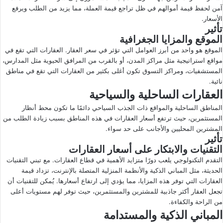
آمن لحفظ قيمة أموالهم في ظل تراجع قيمة العملة، مما يزيد من الطلب ويرفع
الأسعار.
تأثير
الموقع والمزايا الجغرافية
الموقع هو واحد من أبرز العوامل التي تؤثر في سعر العقار. العقارات التي تقع في
مواقع استراتيجية مثل مراكز المدن، أو بالقرب من المرافق الحيوية مثل المدارس،
المستشفيات، ومراكز التسوق تكون أغلى بكثير من العقارات التي تقع في مناطق
نائية.
العقارات الساحلية والسياحية
المناطق الساحلية والمواقع ذات الجذب السياحي دائمًا ما تكون محط أنظار
المستثمرين، حيث ترتفع أسعار العقارات في هذه المناطق بسبب زيادة الطلب من
المشترين المحليين والأجانب على حد سواء.
تأثير
التقنيات والابتكار على أسعار العقارات
التقدم التكنولوجي يلعب دورًا متزايد الأهمية في قطاع العقارات. مع تبني التقنيات
الحديثة، مثل المباني الذكية والأنظمة المنزلية المتصلة بالإنترنت، تزداد قيمة
العقارات التي توفر هذه المزايا، مما يؤدي إلى ارتفاع أسعارها. يُمكن للتقنيات أن
تجعل العقار أكثر جاذبية للمشترين والمستثمرين، حيث توفر لهم مستويات أعلى
من الراحة والكفاءة.
المباني الذكية والمستدامة