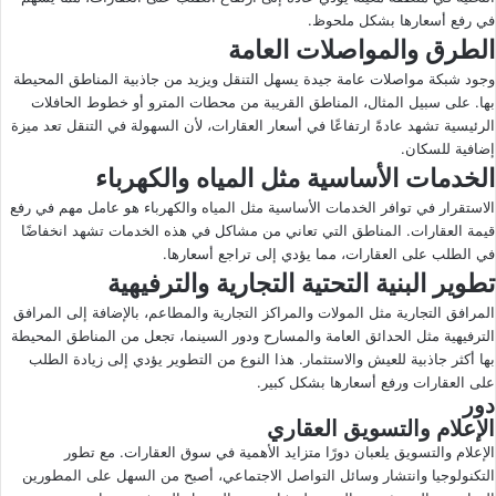
في رفع أسعارها بشكل ملحوظ.
الطرق والمواصلات العامة
وجود شبكة مواصلات عامة جيدة يسهل التنقل ويزيد من جاذبية المناطق المحيطة
بها. على سبيل المثال، المناطق القريبة من محطات المترو أو خطوط الحافلات
الرئيسية تشهد عادةً ارتفاعًا في أسعار العقارات، لأن السهولة في التنقل تعد ميزة
إضافية للسكان.
الخدمات الأساسية مثل المياه والكهرباء
الاستقرار في توافر الخدمات الأساسية مثل المياه والكهرباء هو عامل مهم في رفع
قيمة العقارات. المناطق التي تعاني من مشاكل في هذه الخدمات تشهد انخفاضًا
في الطلب على العقارات، مما يؤدي إلى تراجع أسعارها.
تطوير البنية التحتية التجارية والترفيهية
المرافق التجارية مثل المولات والمراكز التجارية والمطاعم، بالإضافة إلى المرافق
الترفيهية مثل الحدائق العامة والمسارح ودور السينما، تجعل من المناطق المحيطة
بها أكثر جاذبية للعيش والاستثمار. هذا النوع من التطوير يؤدي إلى زيادة الطلب
على العقارات ورفع أسعارها بشكل كبير.
دور
الإعلام والتسويق العقاري
الإعلام والتسويق يلعبان دورًا متزايد الأهمية في سوق العقارات. مع تطور
التكنولوجيا وانتشار وسائل التواصل الاجتماعي، أصبح من السهل على المطورين