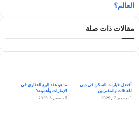
أ
ي
م
ل
العالم؟
ة
ب
ث
ا
و
ل
ر
ق
ة
مقالات ذات صلة
ا
ا
ر
ل
ئ
ص
ة
ن
:
ا
خ
ع
ط
ي
و
ة
أفضل خيارات السكن في دبي
ما هو عقد البيع العقاري في
ا
ا
للعائلات والمغتربين
الإمارات وأهميته؟
ت
ل
ن
ر
ديسمبر 17, 2025
ديسمبر 6, 2025
ح
ا
و
ب
ا
ع
ل
ة
ت
:
م
م