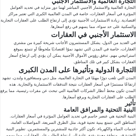
التجارة العالمية والاستثمار الأجنبي
التجارة العالمية والاستثمار الأجنبي المباشر لهما دور متزايد في تحديد العوامل
المؤثرة في أسعار العقارات، خاصة في المدن العالمية الكبرى التي تعتبر مراكز
اقتصادية. زيادة الاستثمارات الأجنبية تؤدي إلى ارتفاع الطلب على العقارات التجارية
والسكنية على حد سواء، مما يسهم في رفع أسعارها.
الاستثمار الأجنبي في العقارات
في العديد من الدول، يشكل المستثمرون الأجانب شريحة كبيرة من مشتري
العقارات، خاصة في المدن التي تشهد نموًا اقتصاديًا ملحوظًا أو تتمتع بموقع
استراتيجي مهم. تدفق رؤوس الأموال الأجنبية يمكن أن يؤدي إلى ارتفاع أسعار
العقارات بشكل كبير في تلك المناطق.
التجارة الدولية وتأثيرها على المدن الكبرى
المدن التي تلعب دورًا مهمًا في التجارة العالمية، مثل دبي وسنغافورة ولندن، تشهد
ارتفاعًا مستمرًا في أسعار العقارات نتيجة التدفقات الاستثمارية والتجارية. هذه
المدن تكون محط أنظار الشركات العالمية التي تبحث عن مقرات رئيسية، مما يرفع
الطلب على العقارات التجارية ويرفع أسعارها.
تأثير
البنية التحتية والمرافق العامة
البنية التحتية هي عنصر حاسم في تحديد العوامل المؤثرة في أسعار العقارات.
المناطق التي تتمتع ببنية تحتية قوية، مثل الطرق السريعة، المواصلات العامة،
خدمات المياه والكهرباء، تكون أكثر جاذبية للمشترين والمستثمرين. تطوير البنية
التحتية في منطقة معينة يؤدي عادة إلى ارتفاع الطلب على العقارات، مما يسهم