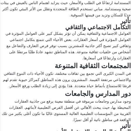
المستدامة ارتفاعًا في الطلب والأسعار، حيث يتزايد اهتمام الناس بالعيش في بيئات
صحية ومستدامة. مباني تستخدم الطاقة المتجددة وتقلل من الأثر البيئي تكون أكثر
جذبًا للسكان وتزيد من قيمتها السوقية.
تأثير
التكامل الاجتماعي والثقافي
العوامل الاجتماعية والثقافية يمكن أن تؤثر بشكل كبير على العوامل المؤثرة في
العوامل المؤثرة في أسعار العقارات. بعض الأحياء التي تتمتع بتكامل اجتماعي
وثقافي كبير تصبح أكثر جاذبية للمشترين بسبب توفر فرص التعارف والتفاعل مع
أشخاص من خلفيات ثقافية متنوعة. هذه المناطق تشهد عادةً طلبًا مرتفعًا على
العقارات وارتفاعًا في أسعارها.
المجتمعات الثقافية المتنوعة
في المدن الكبرى التي تجمع بين ثقافات مختلفة، تكون الأحياء ذات التنوع الثقافي
والاجتماعي مرتفعة القيمة. المشترون يرون هذه المناطق كمراكز حيوية تقدم لهم
فرصًا للاستمتاع بأنماط حياة متعددة. هذا يؤدي إلى زيادة الطلب ورفع الأسعار.
دور المدارس والجامعات
وجود مدارس وجامعات مرموقة في منطقة معينة يرفع من جاذبية العقارات
المحيطة بها، حيث يبحث الأهالي عن أفضل الفرص التعليمية لأبنائهم. العقارات
القريبة من المؤسسات التعليمية العالية المستوى غالبًا ما تكون أغلى بكثير من تلك
الواقعة في مناطق نائية أو أقل تميزًا.
تأثير