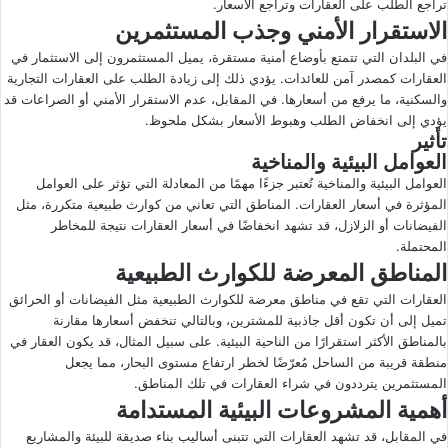
تراجع الطلب على العقارات وتراجع الأسعار.
الاستقرار الأمني وجذب المستثمرين
في البلدان التي تتمتع بأوضاع أمنية مستقرة، يميل المستثمرون إلى الاستثمار في
العقارات كمصدر آمن للعائدات. يؤدي ذلك إلى زيادة الطلب على العقارات التجارية
والسكنية، ما يرفع من أسعارها. في المقابل، عدم الاستقرار الأمني أو الصراعات قد
يؤدي إلى انخفاض الطلب وهبوط الأسعار بشكل ملحوظ.
تأثير
العوامل البيئية والمناخية
العوامل البيئية والمناخية تُعتبر جزءًا مهمًا من المعادلة التي تؤثر على العوامل
المؤثرة في أسعار العقارات. المناطق التي تعاني من كوارث طبيعية متكررة، مثل
الفيضانات أو الزلازل، قد تشهد انخفاضًا في أسعار العقارات نتيجة للمخاطر
المحتملة.
المناطق المعرضة للكوارث الطبيعية
العقارات التي تقع في مناطق معرضة للكوارث الطبيعية مثل الفيضانات أو الحرائق
تميل إلى أن تكون أقل جاذبية للمشترين، وبالتالي تنخفض أسعارها مقارنة
بالمناطق الأكثر استقرارًا من الناحية البيئية. على سبيل المثال، قد يكون العقار في
منطقة قريبة من الساحل مُعرّضًا لخطر ارتفاع مستوى البحار، مما يجعل
المستثمرين يترددون في شراء العقارات في تلك المناطق.
أهمية المشروعات البيئية المستدامة
في المقابل، قد تشهد العقارات التي تتبنى أساليب بناء صديقة للبيئة والمشاريع