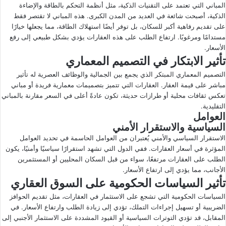
المباني التي تعتمد على التقنيات الذكية، مثل أنظمة التحكم بالطاقة والإضاءة
الذكية، أصبحت شائعة في العديد من المدن الكبرى. هذه المباني لا تقتصر فقط
على تقديم رفاهية أكبر للسكان، بل توفر أيضًا استهلاك الطاقة، مما يجعلها خيارًا
مستدامًا ومرغوبًا. ارتفاع الطلب على هذه العقارات يؤدي بشكل طبيعي إلى رفع
الأسعار.
تأثير الابتكار في التصميم المعماري
التصميم المعماري المبتكر الذي يجمع بين الجمالية والوظائف العصرية له تأثير
مباشر على قيمة العقار. العقارات التي تتميز بتصميمات معمارية فريدة أو مباني
تعكس ثقافات محلية أو طرازات حديثة، تكون عادةً أعلى في السعر مقارنة بالمباني
التقليدية.
العوامل
السياسية والاستقرار الأمني
الاستقرار السياسي والأمني يُعتبران من العوامل الحاسمة في تحديد العوامل
المؤثرة في أسعار العقارات. ففي الدول التي تشهد استقرارًا سياسيًا وأمنيًا، يكون
الطلب على العقارات مرتفعًا، سواء من قبل السكان المحليين أو المستثمرين
الأجانب، مما يؤدي إلى ارتفاع الأسعار.
تأثير السياسات الحكومية على السوق العقاري
السياسات الحكومية التي تشجع على الاستثمار في العقارات، مثل تقديم الحوافز
الضريبية أو تسهيل إجراءات التملك، تؤدي إلى زيادة الطلب وارتفاع الأسعار. في
المقابل، قد تؤدي التوترات السياسية أو القيود المشددة على الاستثمار الأجنبي إلى