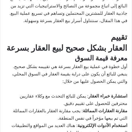
إ
البائع إلى اتباع مجموعة من النصائح والاستراتيجيات التي تزيد من
ل
جاذبية العقار للمشترين المحتملين وتساهم في تسريع عملية البيع.
ك
في هذا المقال، سنتناول أسرار بيع العقار بسرعة وسهولة.
ت
ر
تقييم
و
العقار بشكل صحيح لبيع العقار بسرعة
ن
ي
معرفة قيمة السوق
ا
أول خطوة في عملية بيع العقار بسرعة هي تقييمه بشكل صحيح.
ينبغي للبائع أن يكون على دراية بقيمة العقار في السوق المحلي،
والتي يمكن الحصول عليها من خلال:
استشارة خبراء العقار
: يمكن للبائع التحدث مع وكلاء عقاريين
محترفين للحصول على تقييم دقيق.
مقارنة العقارات المماثلة
: يجب مقارنة العقار بالعقارات المماثلة
التي تم بيعها مؤخراً في نفس المنطقة.
استخدام الأدوات الإلكترونية
: هناك العديد من المواقع والتطبيقات