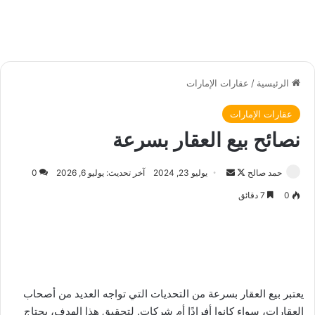
الرئيسية
/
عقارات الإمارات
عقارات الإمارات
نصائح بيع العقار بسرعة
حمد صالح
ت
أ
يوليو 23, 2024
آخر تحديث: يوليو 6, 2026
0
ا
ر
0
7 دقائق
ب
س
ع
ل
ع
ب
ل
ر
ى
ي
X
د
يعتبر بيع العقار بسرعة من التحديات التي تواجه العديد من أصحاب
ا
العقارات، سواء كانوا أفرادًا أم شركات. لتحقيق هذا الهدف، يحتاج