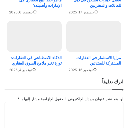
ا
ا
للعائلات والمغتربين
الإمارات وأهميته؟
ل
م
ديسمبر 17, 2025
ديسمبر 6, 2025
ع
ن
ا
ي
ة
ا
ل
م
مزايا الاستثمار في العقارات
الذكاء الاصطناعي في العقارات:
ث
المشتركة للمبتدئين
ثورة تغير ملامح السوق العقاري
ا
نوفمبر 16, 2025
نوفمبر 4, 2025
ل
ي
اترك تعليقاً
ة
ب
ش
لن يتم نشر عنوان بريدك الإلكتروني.
الحقول الإلزامية مشار إليها بـ
*
ع
ا
ر
ل
ط
ت
ف
ع