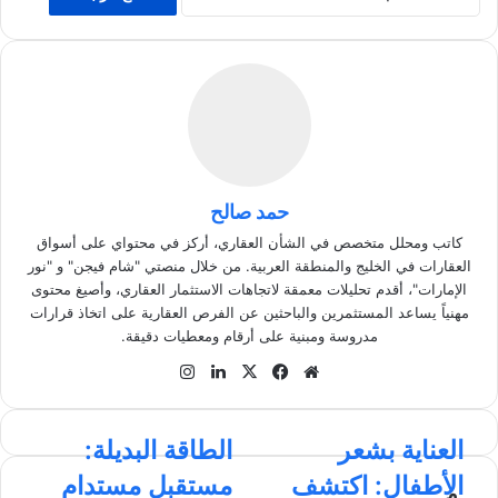
حمد صالح
كاتب ومحلل متخصص في الشأن العقاري، أركز في محتواي على أسواق
العقارات في الخليج والمنطقة العربية. من خلال منصتي "شام فيجن" و "نور
الإمارات"، أقدم تحليلات معمقة لاتجاهات الاستثمار العقاري، وأصيغ محتوى
مهنياً يساعد المستثمرين والباحثين عن الفرص العقارية على اتخاذ قرارات
مدروسة ومبنية على أرقام ومعطيات دقيقة.
موق
في
‫X
لينك
انس
ع
سب
دإن
تقر
الوي
وك
ام
ا
العناية بشعر
ا
الطاقة البديلة:
ب
ل
ل
الأطفال: اكتشف
مستقبل مستدام
ع
م
ط