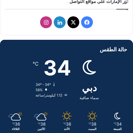
نور الإمارات على مواقع التواصل
ف
ل
ا
ي
X
ي
ن
س
ن
س
حالة الطقس
ب
ك
ت
34
℃
و
د
ق
ك
إ
ر
دبي
34º - 34º
58%
ن
ا
1.12 كيلومتر/ساعة
سماء صافية
م
36
38
38
38
34
℃
℃
℃
℃
℃
الجمعة
السبت
الأحد
الأثنين
الثلاثاء