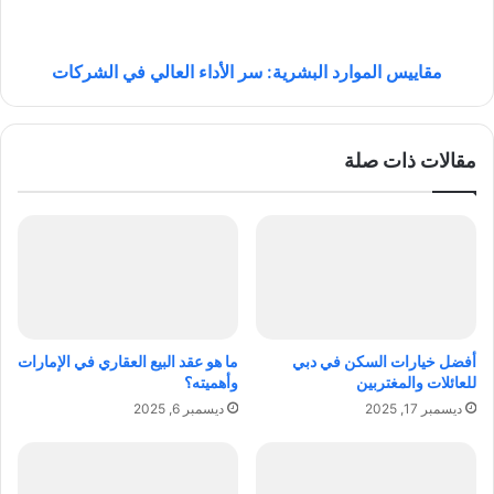
ا
يً
ل
ا
م
:
و
مقاييس الموارد البشرية: سر الأداء العالي في الشركات
ا
ا
ل
ر
أ
د
مقالات ذات صلة
س
ا
ب
ل
ا
ب
ب
ش
و
ر
ا
ي
ل
ة
أ
:
ع
س
أفضل خيارات السكن في دبي
ما هو عقد البيع العقاري في الإمارات
ر
ر
للعائلات والمغتربين
وأهميته؟
ا
ا
ديسمبر 17, 2025
ديسمبر 6, 2025
ض
ل
و
أ
ط
د
ر
ا