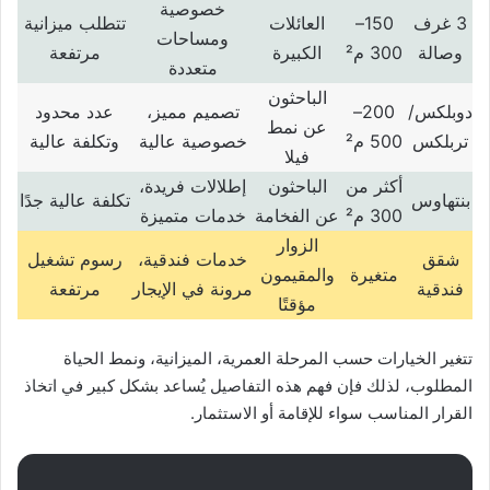
خصوصية
3
غرف
150–
العائلات
تتطلب ميزانية
ومساحات
وصالة
300
م²
الكبيرة
مرتفعة
متعددة
الباحثون
دوبلكس
/
200–
تصميم مميز،
عدد محدود
عن نمط
تربلكس
500
م²
خصوصية عالية
وتكلفة عالية
فيلا
أكثر من
الباحثون
إطلالات فريدة،
بنتهاوس
تكلفة عالية جدًا
300
م²
عن الفخامة
خدمات متميزة
الزوار
شقق
خدمات فندقية،
رسوم تشغيل
متغيرة
والمقيمون
فندقية
مرونة في الإيجار
مرتفعة
مؤقتًا
تتغير الخيارات حسب المرحلة العمرية، الميزانية، ونمط الحياة
المطلوب، لذلك فإن فهم هذه التفاصيل يُساعد بشكل كبير في اتخاذ
القرار المناسب سواء للإقامة أو الاستثمار.