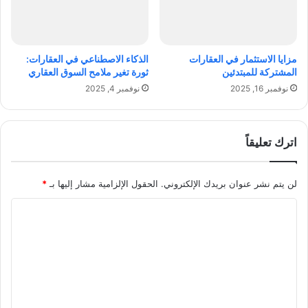
ق
ء
ا
ا
ل
ل
و
ع
مزايا الاستثمار في العقارات
الذكاء الاصطناعي في العقارات:
ق
ا
المشتركة للمبتدئين
ثورة تغير ملامح السوق العقاري
ا
ل
نوفمبر 16, 2025
نوفمبر 4, 2025
ي
ي
ة
ف
ي
ا
اترك تعليقاً
ل
ش
ر
لن يتم نشر عنوان بريدك الإلكتروني.
الحقول الإلزامية مشار إليها بـ
*
ك
ا
ا
ت
ل
ت
ع
ل