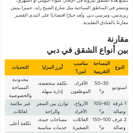
تتمتع هذه الشقق بمرونة في الإيجار، سواء اليومي أو الشهري،
وتنتشر في المناطق السياحية مثل شارع الشيخ زايد، جميرا بيتش
ريزيدنس، ومرسى دبي. وتُعد خيارًا اقتصاديًا على المدى القصير
مقارنةً بالفنادق التقليدية.
مقارنة
بين أنواع الشقق في دبي
المساحة
مناسب
النوع
أبرز المزايا
التحديات
التقريبية
لمن؟
محدودية
30–50
الأفراد،
تكلفة منخفضة،
استوديو
المساحة
م²
الموظفون
إدارة سهلة
والخصوصية
1
غرفة
60–100
الأزواج،
توازن بين السعر
غير ملائمة
وصالة
م²
الأفراد
والراحة
لعائلات
2
غرف
100–150
العائلات
مساحات جيدة،
تكلفة أعلى
وصالة
م²
الصغيرة
خدمات مناسبة